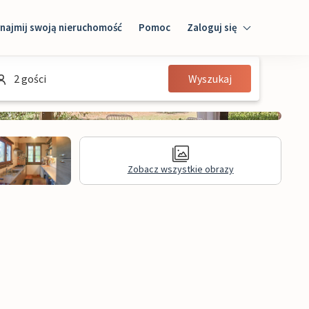
najmij swoją nieruchomość
Pomoc
Zaloguj się
Zaloguj się
2 gości
Wyszukaj
Gość
Właściciel domu
Zobacz wszystkie obrazy
Informacje prawne