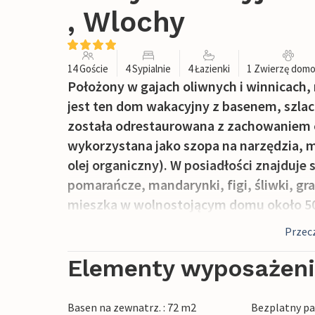
, Wlochy
14 Goście
4 Sypialnie
4 Łazienki
1 Zwierzę dom
Położony w gajach oliwnych i winnicach, 
jest ten dom wakacyjny z basenem, szlac
została odrestaurowana z zachowaniem o
wykorzystana jako szopa na narzędzia, m
olej organiczny). W posiadłości znajduje
pomarańcze, mandarynki, figi, śliwki, gran
mieszka w wolnostojącym domu około 50 m 
części dziennej dwa duże pokoje po ok. 5
Przecz
wyposażona jest w profesjonalną kuchnię 
znajdują się cztery sypialnie z prywatną 
Elementy wyposażen
dwie poczwórne, są w szlachetnym stylu
otoczeniu wysokich sosen i cyprysów, zn
Basen na zewnatrz. : 72 m2
Bezplatny par