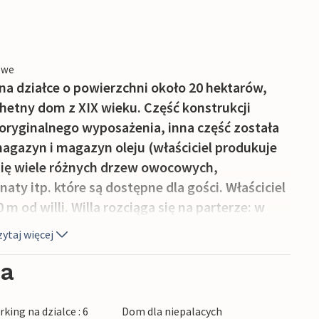
owe
na działce o powierzchni około 20 hektarów,
hetny dom z XIX wieku. Część konstrukcji
ryginalnego wyposażenia, inna część została
agazyn i magazyn oleju (właściciel produkuje
 się wiele różnych drzew owocowych,
aty itp. które są dostępne dla gości. Właściciel
od willi. Willa rozciąga się na parterze: w
0 m² (jadalnia, salon), część kuchenna
ytaj więcej
i łazienkę (bez prysznica); w części nocnej
łazienką z prysznicem. Sypialnie, dwie potrójne i
ia
 wyposażenia z XIX wieku. Na zewnątrz, w
ajduje się basen ze słoną wodą, a w przyległym
king na dzialce : 6
Dom dla niepalacych