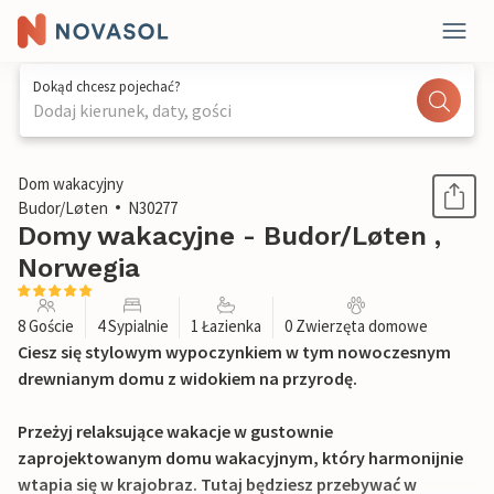
Dokąd chcesz pojechać?
Dodaj kierunek, daty, gości
1 / 19
Dom wakacyjny
Budor/Løten
N30277
Domy wakacyjne - Budor/Løten ,
Norwegia
8 Goście
4 Sypialnie
1 Łazienka
0 Zwierzęta domowe
Ciesz się stylowym wypoczynkiem w tym nowoczesnym
drewnianym domu z widokiem na przyrodę.
Przeżyj relaksujące wakacje w gustownie
zaprojektowanym domu wakacyjnym, który harmonijnie
wtapia się w krajobraz. Tutaj będziesz przebywać w