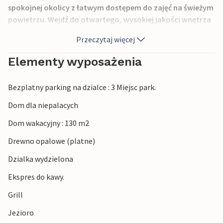
spokojnej okolicy z łatwym dostępem do zajęć na świeżym
powietrzu. Wejdź do otwartego, wysokiej jakości wnętrza
domu wakacyjnego. Zrelaksuj się na przytulnych sofach w
Przeczytaj więcej
jasnym salonie i pozwól swojemu spojrzeniu wędrować
przez duże panoramiczne okna do rozległego naturalnego
Elementy wyposażenia
otoczenia. Ciesz się wspólnymi posiłkami w stylowej
jadalni z piecem opalanym drewnem lub gotuj w
Bezplatny parking na dzialce : 3 Miejsc park.
nowoczesnej kuchni z eleganckim wystrojem i wysokiej
jakości sprzętem AGD. Przemyślana koncepcja
Dom dla niepalacych
pomieszczeń zapewnia przyjemną atmosferę życia z
Dom wakacyjny : 130 m2
wyraźnymi liniami i ciepłymi materiałami.
Drewno opalowe (platne)
Zjedz śniadanie na tarasie lub zakończ dzień grillem.
Dzialka wydzielona
Zrelaksuj się na meblach ogrodowych lub usiądź wygodnie,
podczas gdy dzieci będą się bawić na rozległym terenie
Ekspres do kawy.
naturalnym. Obszar zewnętrzny jest otwarty i oferuje
Grill
piękny widok na okolicę.
Jezioro
Budor jest znany z bliskości przyjaznych rodzinom stoków