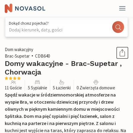
Dokąd chcesz pojechać?
Dodaj kierunek, daty, gości
1 / 36
Dom wakacyjny
Brac-Supetar
CDB640
Domy wakacyjne - Brac-Supetar ,
Chorwacja
11 Goście
5 Sypialnie
5 Łazienki
0 Zwierzęta domowe
Spędź wakacje w śródziemnomorskiej atmosferze na
wyspie Bra, w otoczeniu dziewiczej przyrody i drzew
oliwnych w pięknym kamiennym domu w miejscowości
Splitska. Dom ma pięć sypialni i pięć łazienek, salon z
kuchnią na parterze i na pierwszym piętrze. Z salonu i
kuchni jest wyjście na taras, który zaprasza do relaksu. Na