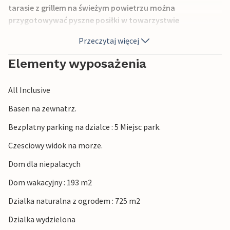
tarasie z grillem na świeżym powietrzu można
przygotowywać pyszne posiłki w towarzystwie
najbliższych. Basen obok domu jest chroniony przed
Przeczytaj więcej
wzrokiem ciekawskich. Zdecydowanie zalecamy
odwiedzenie piaszczystej zatoki Lovreina, która znajduje
Elementy wyposażenia
się około 5 kilometrów od obiektu, oraz korzystanie z
pobliskich kamienistych i żwirowych plaż. Do domu
All Inclusive
prowadzi nieutwardzona droga o długości 100 metrów.
Basen na zewnatrz.
Bezplatny parking na dzialce : 5 Miejsc park.
Czesciowy widok na morze.
Dom dla niepalacych
Dom wakacyjny : 193 m2
Dzialka naturalna z ogrodem : 725 m2
Dzialka wydzielona