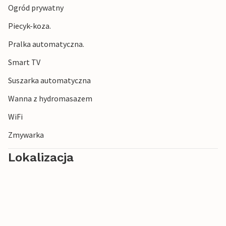
Ogród prywatny
wspaniały widok na wybrzeże z latarni morskiej!
Piecyk-koza.
Pralka automatyczna.
Smart TV
Suszarka automatyczna
Wanna z hydromasazem
WiFi
Zmywarka
Lokalizacja