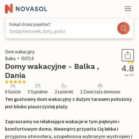
Dokąd chcesz pojechać?
Dodaj kierunek, daty, gości
1 / 41
Dom wakacyjny
Balka
I50714
Domy wakacyjne - Balka ,
4.8
Dania
out of 5
6 Goście
3 Sypialnie
2 Łazienki
2 Zwierzęta domowe
Ten gustowny dom wakacyjny z dużym tarasem położony
jest blisko piaszczystej plaży.
Zapraszamy na relaksujące wakacje w tym pięknym i
komfortowym domu. Wewnątrz przywita Cię lekka i
przyjazna atmosfera, uzupełniona wybranym wystrojem i