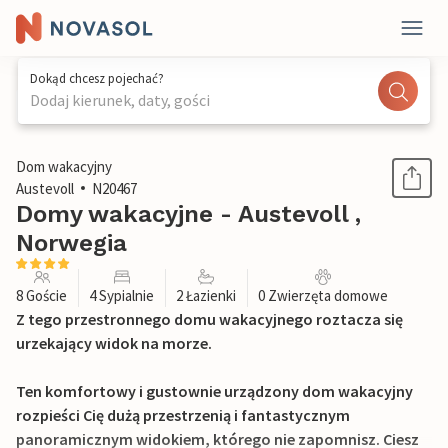
Dokąd chcesz pojechać?
Dodaj kierunek, daty, gości
1 / 20
Dom wakacyjny
Austevoll
N20467
Domy wakacyjne - Austevoll ,
Norwegia
8 Goście
4 Sypialnie
2 Łazienki
0 Zwierzęta domowe
Z tego przestronnego domu wakacyjnego roztacza się
urzekający widok na morze.
Ten komfortowy i gustownie urządzony dom wakacyjny
rozpieści Cię dużą przestrzenią i fantastycznym
panoramicznym widokiem, którego nie zapomnisz. Ciesz