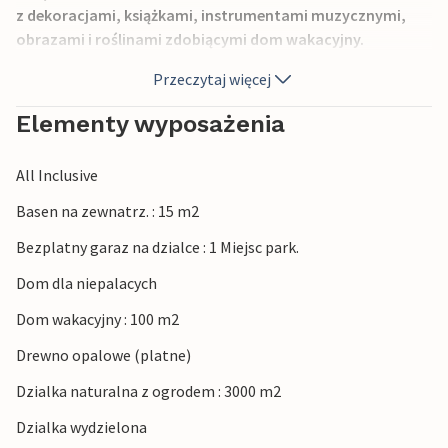
z dekoracjami, książkami, instrumentami muzycznymi,
obrazami i roślinami zdobiącymi dom wakacyjny.
Weranda oferuje zacienione miejsce i piękne siedzenia,
Przeczytaj więcej
gdzie można cieszyć się poranną kawą i zaplanować
wspólny dzień.
Elementy wyposażenia
W ogrodzie znajduje się również basen, w którym można
All Inclusive
się orzeźwić.
Basen na zewnatrz. : 15 m2
Z widokiem na góry można wybrać się na wycieczkę i
Bezplatny garaz na dzialce : 1 Miejsc park.
odkrywać piękne szlaki turystyczne. Jeśli szukasz przygód,
możesz wybrać się na wycieczkę do Sunview Park. Znajduje
Dom dla niepalacych
się tu najdłuższa tyrolka w Andaluzji o maksymalnej
Dom wakacyjny : 100 m2
prędkości 100 km/h, która zapewnia mnóstwo zabawy.
Możesz także pojeździć konno i postrzelać z łuku, aby
Drewno opalowe (platne)
nieco uspokoić puls.
Dzialka naturalna z ogrodem : 3000 m2
Baw się dobrze w Andaluzji.
Dzialka wydzielona