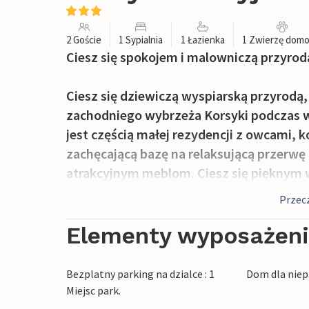
2 Goście
1 Sypialnia
1 Łazienka
1 Zwierzę dom
Ciesz się spokojem i malowniczą przyr
Ciesz się dziewiczą wyspiarską przyrodą,
zachodniego wybrzeża Korsyki podczas 
jest częścią małej rezydencji z owcami, k
zachęcającą bazę na relaksującą przerwę
atrakcyjnym meblom. Ciesz się pięknym 
okna podczas wspólnych posiłków.
Przecz
Ciesz się słońcem w idyllicznym ogrodzie 
Elementy wyposażen
tutaj w środku zalesionego parku i gospo
delektować się wiejskim życiem.
Bezplatny parking na dzialce : 1
Dom dla niep
Miejsc park.
Można stąd wyruszyć na piesze lub rower