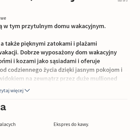
out of 5
owe
odą w tym przytulnym domu wakacyjnym.
 a także pięknymi zatokami i plażami
wakacji. Dobrze wyposażony dom wakacyjny
ońmi i kozami jako sąsiadami i oferuje
 od codziennego życia dzięki jasnym pokojom i
widokiem na zewnątrz przez duże mullioned
ytaj więcej
lub rozgość się w cieniu z książką. Mieszkasz
ia
darstwa właściciela i możesz w pełni
alacych
Ekspres do kawy.
owe wycieczki górskie i podziwiać widoki ze