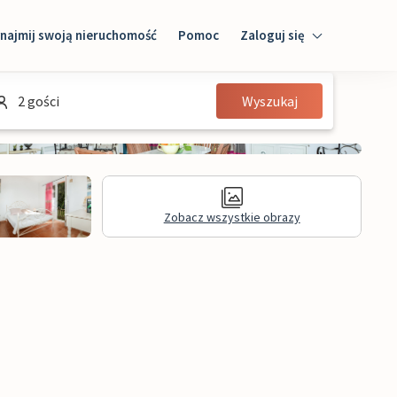
najmij swoją nieruchomość
Pomoc
Zaloguj się
Zaloguj się
2 gości
Wyszukaj
Gość
Właściciel domu
Zobacz wszystkie obrazy
Recenzje