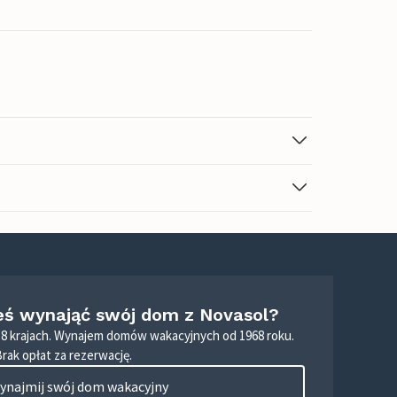
eś wynająć swój dom z Novasol?
8 krajach. Wynajem domów wakacyjnych od 1968 roku.
Brak opłat za rezerwację.
ynajmij swój dom wakacyjny