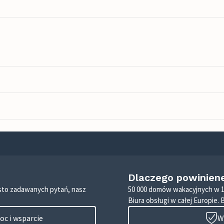
Dlaczego powinien
zęsto zadawanych pytań, nasz
50 000 domów wakacyjnych w 1
Biura obsługi w całej Europie. 
c i wsparcie
W