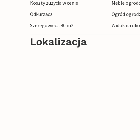
Koszty zuzycia w cenie
Meble ogrod
wzgórz. Możesz także zaplanować wyciecz
Odkurzacz.
Ogród ogrod
pięknych piaszczystych plaż, gdzie można
wspaniałe zachody słońca.
Szeregowiec. : 40 m2
Widok na oko
Lokalizacja