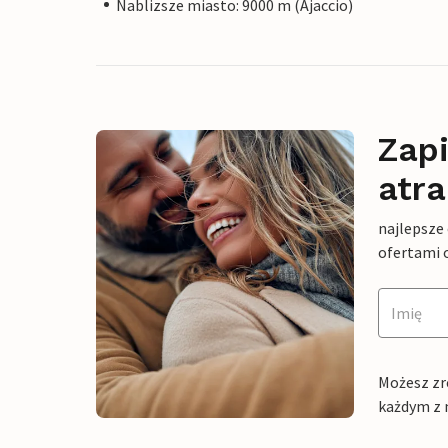
Nablizsze miasto: 9000 m (Ajaccio)
Zapi
atra
najlepsze
ofertami 
Możesz zr
każdym z 