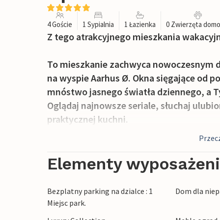
4 Goście
1 Sypialnia
1 Łazienka
0 Zwierzęta dom
Z tego atrakcyjnego mieszkania wakacyjn
To mieszkanie zachwyca nowoczesnym des
na wyspie Aarhus Ø. Okna sięgające od p
mnóstwo jasnego światła dziennego, a T
Oglądaj najnowsze seriale, słuchaj ulubi
praktycznej kuchni.
Przecz
Ciesz się aromatyczną filiżanką kawy na 
dech w piersiach widokiem na panoramę 
Elementy wyposażen
zakończenie dnia przy lampce wina, gdy 
Bezplatny parking na dzialce : 1
Dom dla niep
Morze jest tuż za progiem i zaprasza n
Miejsc park.
Ø, gdzie architektura i życie miejskie łą