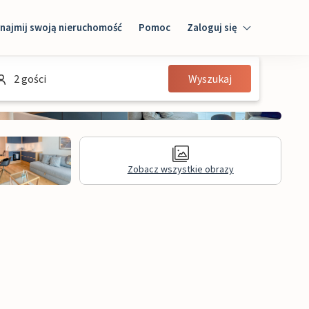
najmij swoją nieruchomość
Pomoc
Zaloguj się
Zaloguj się
2 gości
Wyszukaj
Gość
Właściciel domu
Zobacz wszystkie obrazy