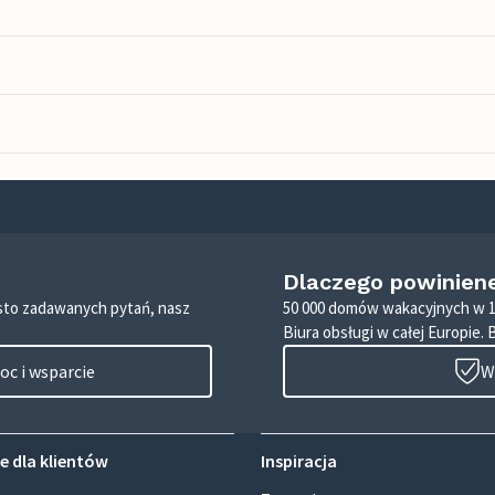
Dlaczego powinien
zęsto zadawanych pytań, nasz
50 000 domów wakacyjnych w 1
Biura obsługi w całej Europie. 
c i wsparcie
W
e dla klientów
Inspiracja