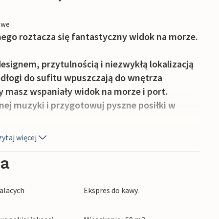
owe
ego roztacza się fantastyczny widok na morze.
ignem, przytulnością i niezwykłą lokalizacją
odłogi do sufitu wpuszczają do wnętrza
y masz wspaniały widok na morze i port.
onej muzyki i przygotowuj pyszne posiłki w
ytaj więcej
balkonie w promieniach słońca i zapierającym
Aarhus. Wieczorem balkon zaprasza na
ia
słońce powoli zanurza się w morzu.
alacych
Ekspres do kawy.
a spacer wzdłuż nowoczesnej promenady Aarhus
czą się w fascynujący sposób. Ciesz się morskim