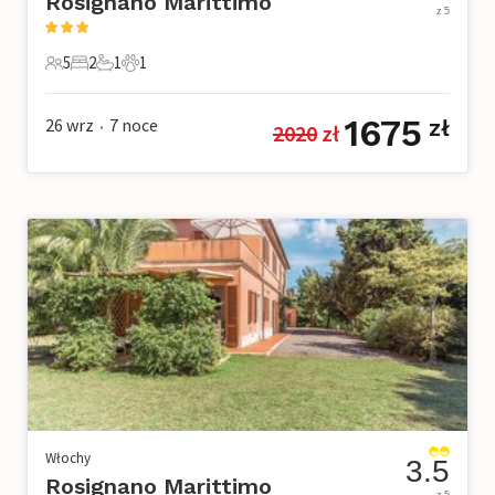
Rosignano Marittimo
z 5
5
2
1
1
5 Goście
2 Sypialnie
1 Łazienka
1 Zwierzę domowe
1675
26 wrz
7
noce
zł
2020
 zł
•
Włochy
3.5
Rosignano Marittimo