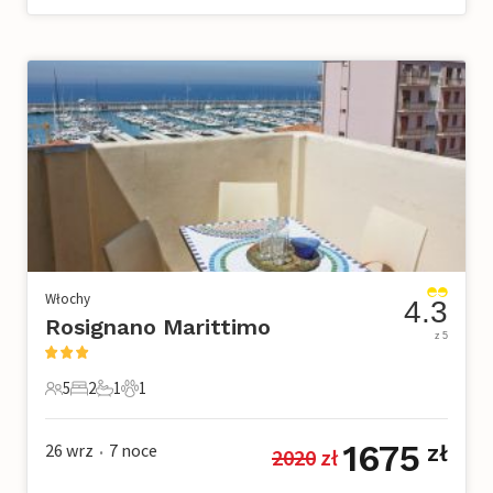
Włochy
4.3
Rosignano Marittimo
z 5
5
2
1
1
5 Goście
2 Sypialnie
1 Łazienka
1 Zwierzę domowe
1675
26 wrz
7
noce
zł
2020
 zł
•