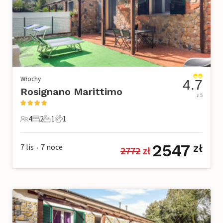
Włochy
4.7
Rosignano Marittimo
z 5
4
2
1
1
4 Goście
2 Sypialnie
1 Łazienka
1 Zwierzę domowe
2547
7 lis
7
noce
zł
2772
 zł
•