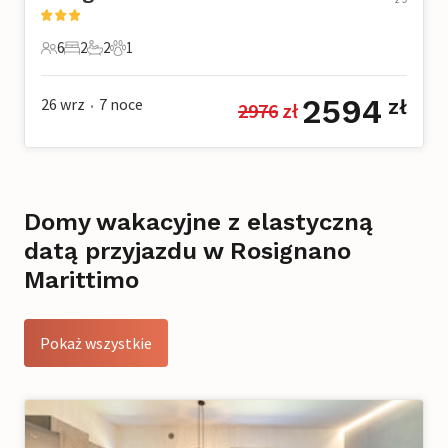
z 5
6
2
2
1
6 Goście
2 Sypialnie
2 Łazienki
1 Zwierzę domowe
2594
26 wrz
7
noce
zł
2976
 zł
•
Domy wakacyjne z elastyczną
datą przyjazdu w Rosignano
Marittimo
Pokaż wszystkie