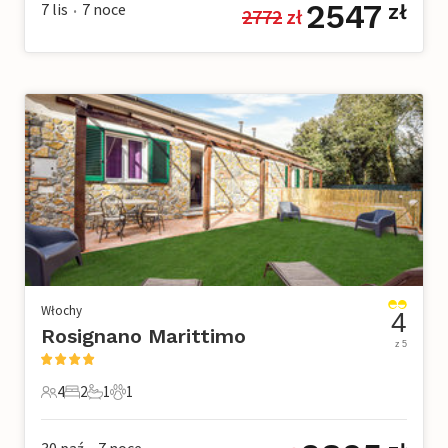
2547
7 lis
7
noce
zł
2772
 zł
•
Włochy
4
Rosignano Marittimo
z 5
4
2
1
1
4 Goście
2 Sypialnie
1 Łazienka
1 Zwierzę domowe
30 paź
7
noce