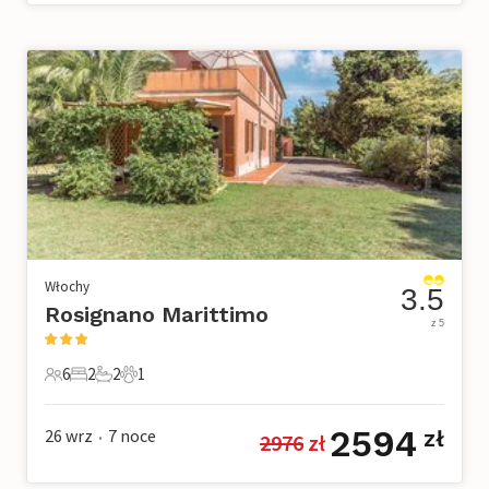
Włochy
3.5
Rosignano Marittimo
z 5
6
2
2
1
6 Goście
2 Sypialnie
2 Łazienki
1 Zwierzę domowe
2594
26 wrz
7
noce
zł
2976
 zł
•