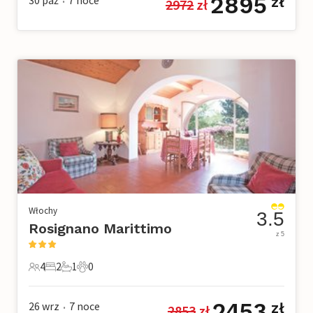
2895
zł
2972
 zł
•
Włochy
3.5
Rosignano Marittimo
z 5
4
2
1
0
4 Goście
2 Sypialnie
1 Łazienka
0 Zwierzęta domowe
2453
26 wrz
7
noce
zł
2853
 zł
•