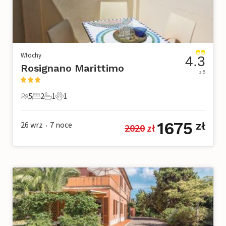
Włochy
4.3
Rosignano Marittimo
z 5
5
2
1
1
5 Goście
2 Sypialnie
1 Łazienka
1 Zwierzę domowe
1675
26 wrz
7
noce
zł
2020
 zł
•