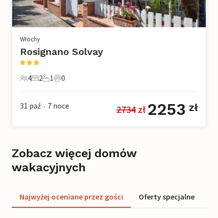
Włochy
Rosignano Solvay
4
2
1
0
4 Goście
2 Sypialnie
1 Łazienka
0 Zwierzęta domowe
2253
31 paź
7
noce
zł
2734
 zł
•
Zobacz więcej domów
wakacyjnych
Najwyżej oceniane przez gości
Oferty specjalne
Of