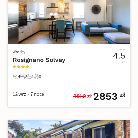
Włochy
4.5
Rosignano Solvay
z 5
4
2
1
0
4 Goście
2 Sypialnie
1 Łazienka
0 Zwierzęta domowe
2853
12 wrz
7
noce
zł
3810
 zł
•