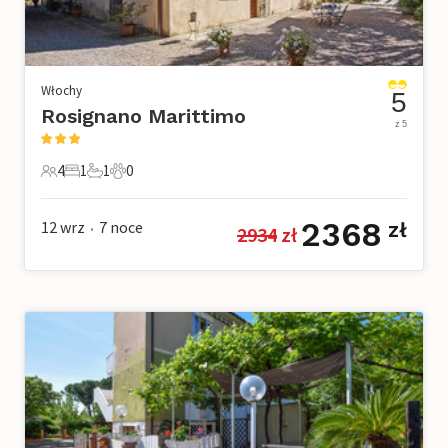
Włochy
5
Rosignano Marittimo
z 5
4
1
1
0
4 Goście
1 Sypialnia
1 Łazienka
0 Zwierzęta domowe
2368
12 wrz
7
noce
zł
2934
 zł
•