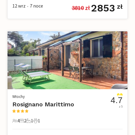
2853
12 wrz
7
noce
zł
3810
 zł
•
Włochy
4.7
Rosignano Marittimo
z 5
4
2
1
1
4 Goście
2 Sypialnie
1 Łazienka
1 Zwierzę domowe