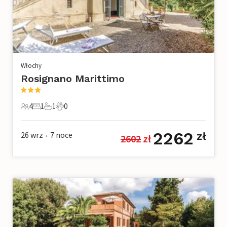
Włochy
Rosignano Marittimo
4
1
1
0
4 Goście
1 Sypialnia
1 Łazienka
0 Zwierzęta domowe
2262
26 wrz
7
noce
zł
2602
 zł
•