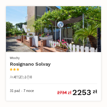
Włochy
Rosignano Solvay
4
2
1
0
4 Goście
2 Sypialnie
1 Łazienka
0 Zwierzęta domowe
2253
31 paź
7
noce
zł
2734
 zł
•