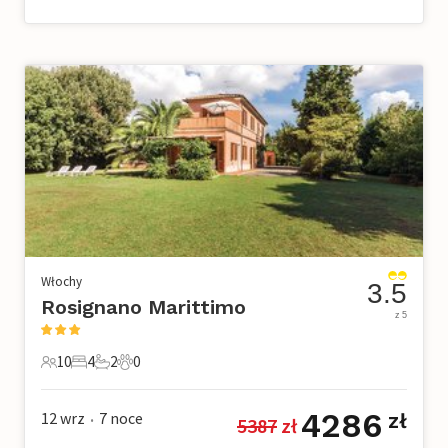
Włochy
3.5
Rosignano Marittimo
z 5
10
4
2
0
10 Goście
4 Sypialnie
2 Łazienki
0 Zwierzęta domowe
4286
12 wrz
7
noce
zł
5387
 zł
•