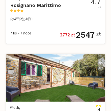
4.7
Rosignano Marittimo
z 5
4
2
1
1
4 Goście
2 Sypialnie
1 Łazienka
1 Zwierzę domowe
2547
7 lis
7
noce
zł
2772
 zł
•
Włochy
4