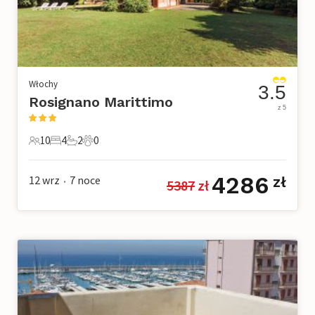
Włochy
3.5
Rosignano Marittimo
z 5
10
4
2
0
10 Goście
4 Sypialnie
2 Łazienki
0 Zwierzęta domowe
4286
12 wrz
7
noce
zł
5387
 zł
•