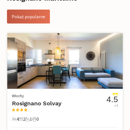
Pokaż popularne
Włochy
4.5
Rosignano Solvay
z 5
4
2
1
0
4 Goście
2 Sypialnie
1 Łazienka
0 Zwierzęta domowe