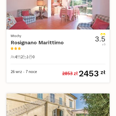
Włochy
3.5
Rosignano Marittimo
z 5
4
2
1
0
4 Goście
2 Sypialnie
1 Łazienka
0 Zwierzęta domowe
2453
26 wrz
7
noce
zł
2853
 zł
•