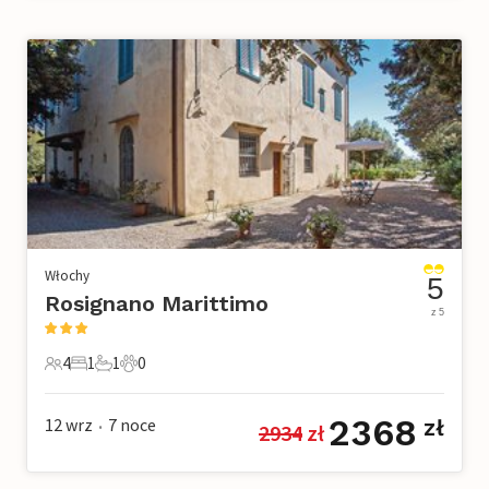
Włochy
5
Rosignano Marittimo
z 5
4
1
1
0
4 Goście
1 Sypialnia
1 Łazienka
0 Zwierzęta domowe
2368
12 wrz
7
noce
zł
2934
 zł
•