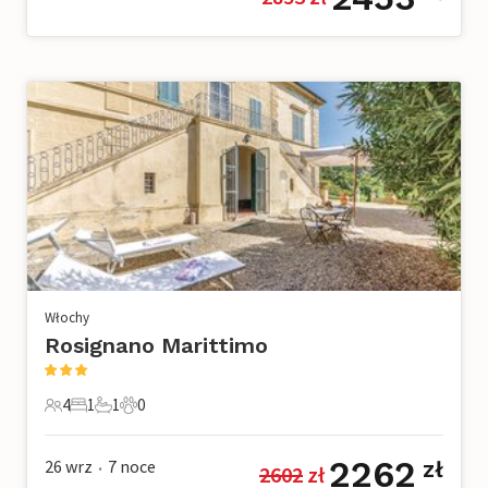
Włochy
Rosignano Marittimo
4
1
1
0
4 Goście
1 Sypialnia
1 Łazienka
0 Zwierzęta domowe
2262
26 wrz
7
noce
zł
2602
 zł
•