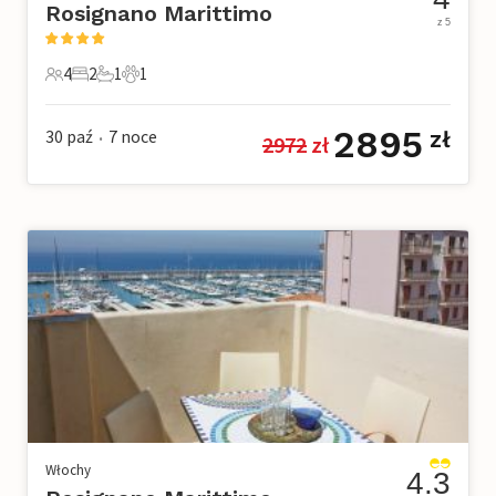
Rosignano Marittimo
z 5
4
2
1
1
4 Goście
2 Sypialnie
1 Łazienka
1 Zwierzę domowe
2895
30 paź
7
noce
zł
2972
 zł
•
Włochy
4.3