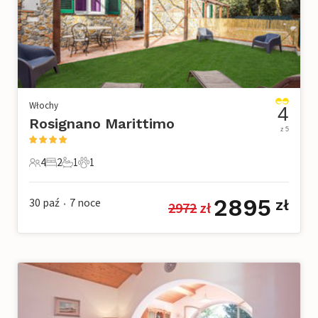
Włochy
4
Rosignano Marittimo
z 5
4
2
1
1
4 Goście
2 Sypialnie
1 Łazienka
1 Zwierzę domowe
2895
30 paź
7
noce
zł
2972
 zł
•