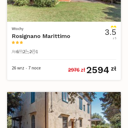
Włochy
3.5
Rosignano Marittimo
z 5
6
2
2
1
6 Goście
2 Sypialnie
2 Łazienki
1 Zwierzę domowe
2594
26 wrz
7
noce
zł
2976
 zł
•