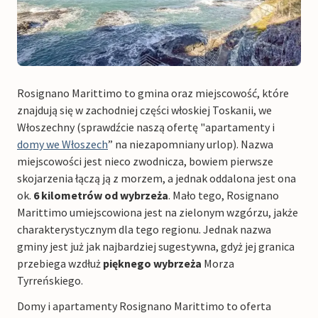
Rosignano Marittimo to gmina oraz miejscowość, które
znajdują się w zachodniej części włoskiej Toskanii, we
Włoszechny (sprawdźcie naszą ofertę "apartamenty i
domy we Włoszech
” na niezapomniany urlop). Nazwa
miejscowości jest nieco zwodnicza, bowiem pierwsze
skojarzenia łączą ją z morzem, a jednak oddalona jest ona
ok.
6 kilometrów od wybrzeża
. Mało tego, Rosignano
Marittimo umiejscowiona jest na zielonym wzgórzu, jakże
charakterystycznym dla tego regionu. Jednak nazwa
gminy jest już jak najbardziej sugestywna, gdyż jej granica
przebiega wzdłuż
pięknego wybrzeża
Morza
Tyrreńskiego.
Domy i apartamenty Rosignano Marittimo to oferta