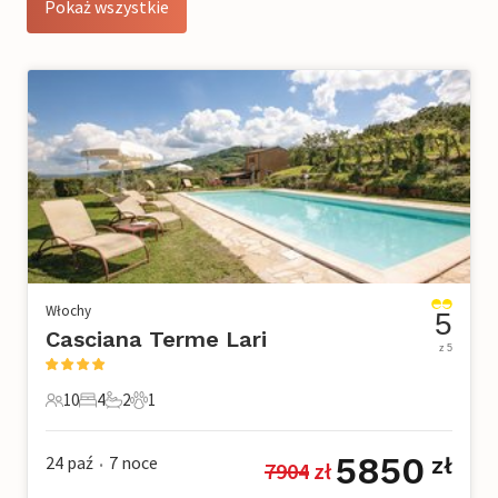
Pokaż wszystkie
Włochy
5
Casciana Terme Lari
z 5
10
4
2
1
10 Goście
4 Sypialnie
2 Łazienki
1 Zwierzę domowe
5850
24 paź
7
noce
zł
7904
 zł
•