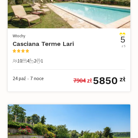
Włochy
5
Casciana Terme Lari
z 5
10
4
2
1
10 Goście
4 Sypialnie
2 Łazienki
1 Zwierzę domowe
5850
24 paź
7
noce
zł
7904
 zł
•