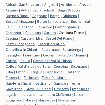
Abbadia San Salvatore
Anghiari
Arcidosso
Arezzo
Asciano
Aulla
Badia Tedalda
Bagni Di Lucca
Bagno A Ripoli
Bagnone
Barga
Bibbiena
Borgo A Mozzano
Borgo San Lorenzo
Bucine
Buti
Calci
Calenzano
Camaiore
Camporgiano
Capannori
Capolona
Carrara
Casciana Terme
Cascina
Casole d' Elsa
Castel Del Piano
Castel Focognano
Castelfiorentino
Castellina In Chianti
Castelnuovo Berardenga
Castiglion Fiorentino
Cecina
Certaldo
Chianni
Chianti
Chiusi
Civitella In Val Di Chiana
Colle di Val d' Elsa
Cortona
Crespina
Dicomano
Elba
Empoli
Fauglia
Firenzuola
Fivizzano
Florencja
Follonica
Forte Dei Marmi
Gaiole In Chianti
Gallicano
Gambassi Terme
Gavorrano
Greve In Chianti
Grosseto
Impruneta
Lajatico
Larciano
Lari
Loro Ciuffenna
Lucca
Lucignano
Massa
Massarosa
Montaione