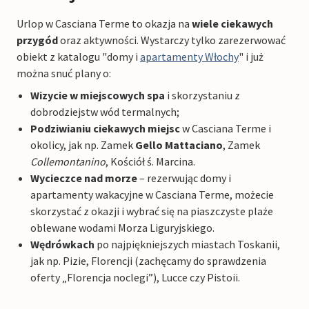
Urlop w Casciana Terme to okazja na
wiele ciekawych
przygód
oraz aktywności. Wystarczy tylko zarezerwować
obiekt z katalogu "domy i
apartamenty Włochy
" i już
można snuć plany o:
Wizycie w miejscowych spa
i skorzystaniu z
dobrodziejstw wód termalnych;
Podziwianiu ciekawych miejsc
w Casciana Terme i
okolicy, jak np. Zamek
Gello Mattaciano
, Zamek
Collemontanino
, Kościół ś. Marcina.
Wycieczce nad morze
– rezerwując domy i
apartamenty wakacyjne w Casciana Terme, możecie
skorzystać z okazji i wybrać się na piaszczyste plaże
oblewane wodami Morza Liguryjskiego.
Wędrówkach
po najpiękniejszych miastach Toskanii,
jak np. Pizie, Florencji (zachęcamy do sprawdzenia
oferty „Florencja noclegi”), Lucce czy Pistoii.