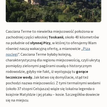
Casciana Terme to niewielka miejscowość położona w
zachodniej części włoskiej
Toskanii
, około 40 kilometrów
na południe od
słynnej Pizy
, w której to oferujemy Wam
również naszą wakacyjną ofertę, a mianowicie „
Piza
noclegi
”. Casciana Terme byłaby kolejną,
charakterystyczną dla regionu miejscowością, czyli ukrytą
pomiędzy zielonymi pagórami osadą o historycznym
rodowodzie, gdyby nie fakt, iż występują tu
gorące
lecznicze wody.
Jak łatwo się domyślacie, stąd też
pochodzi nazwa miejscowości. Z tymi termalnymi wodami
(około 37 stopni Celsjusza) wiąże się lokalna legenda o
księżnie Matyldzie i jej ptaku – kosie. Szczegółów dowiecie
się na miejscu.