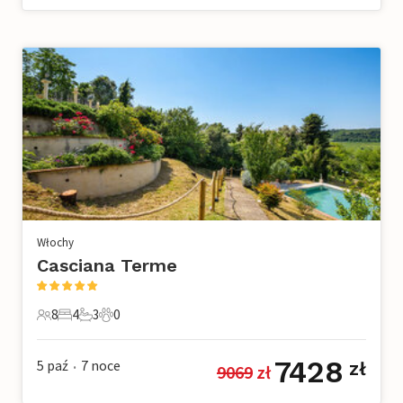
Włochy
Casciana Terme
8
4
3
0
8 Goście
4 Sypialnie
3 Łazienki
0 Zwierzęta domowe
7428
5 paź
7
noce
zł
9069
 zł
•