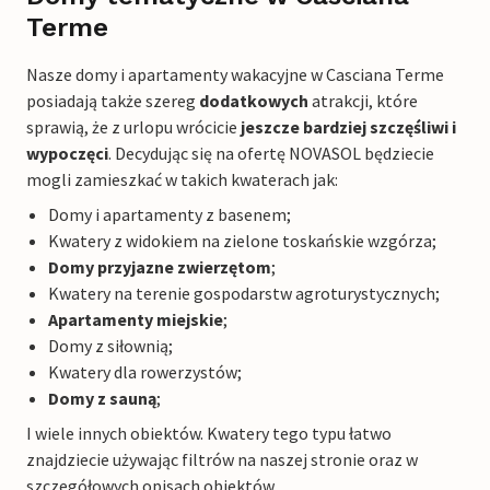
Terme
Nasze domy i apartamenty wakacyjne w Casciana Terme
posiadają także szereg
dodatkowych
atrakcji, które
sprawią, że z urlopu wrócicie
jeszcze bardziej szczęśliwi i
wypoczęci
. Decydując się na ofertę NOVASOL będziecie
mogli zamieszkać w takich kwaterach jak:
Domy i apartamenty z basenem;
Kwatery z widokiem na zielone toskańskie wzgórza;
Domy przyjazne zwierzętom
;
Kwatery na terenie gospodarstw agroturystycznych;
Apartamenty miejskie
;
Domy z siłownią;
Kwatery dla rowerzystów;
Domy z sauną
;
I wiele innych obiektów. Kwatery tego typu łatwo
znajdziecie używając filtrów na naszej stronie oraz w
szczegółowych opisach obiektów.