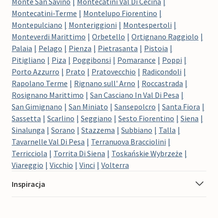
Monte San Savino
Montecatini Val Di Cecina
Montecatini-Terme
Montelupo Fiorentino
Montepulciano
Monteriggioni
Montespertoli
Monteverdi Marittimo
Orbetello
Ortignano Raggiolo
Palaia
Pelago
Pienza
Pietrasanta
Pistoia
Pitigliano
Piza
Poggibonsi
Pomarance
Poppi
Porto Azzurro
Prato
Pratovecchio
Radicondoli
Rapolano Terme
Rignano sull' Arno
Roccastrada
Rosignano Marittimo
San Casciano In Val Di Pesa
San Gimignano
San Miniato
Sansepolcro
Santa Fiora
Sassetta
Scarlino
Seggiano
Sesto Fiorentino
Siena
Sinalunga
Sorano
Stazzema
Subbiano
Talla
Tavarnelle Val Di Pesa
Terranuova Bracciolini
Terricciola
Torrita Di Siena
Toskańskie Wybrzeże
Viareggio
Vicchio
Vinci
Volterra
Inspiracja