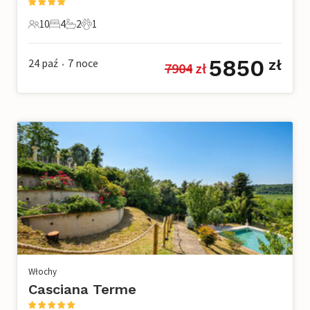
10
4
2
1
10 Goście
4 Sypialnie
2 Łazienki
1 Zwierzę domowe
5850
24 paź
7
noce
zł
7904
 zł
•
Włochy
Casciana Terme