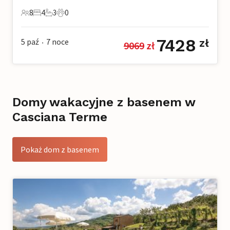
8
4
3
0
8 Goście
4 Sypialnie
3 Łazienki
0 Zwierzęta domowe
7428
5 paź
7
noce
zł
9069
 zł
•
Domy wakacyjne z basenem w
Casciana Terme
Pokaż dom z basenem