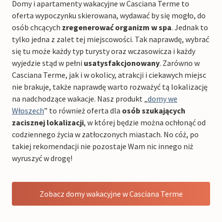
Domy i apartamenty wakacyjne w Casciana Terme to
oferta wypoczynku skierowana, wydawać by się mogło, do
osób chcących
zregenerować organizm w spa
. Jednak to
tylko jedna z zalet tej miejscowości. Tak naprawdę, wybrać
się tu może każdy typ turysty oraz wczasowicza i każdy
wyjedzie stąd w pełni
usatysfakcjonowany
. Zarówno w
Casciana Terme, jak i w okolicy, atrakcji i ciekawych miejsc
nie brakuje, także naprawdę warto rozważyć tą lokalizację
na nadchodzące wakacje. Nasz produkt „
domy we
Włoszech
” to również oferta dla
osób szukających
zacisznej lokalizacji
, w której będzie można ochłonąć od
codziennego życia w zatłoczonych miastach. No cóż, po
takiej rekomendacji nie pozostaje Wam nic innego niż
wyruszyć w drogę!
Zobacz domy wakacyjne w Casciana Terme