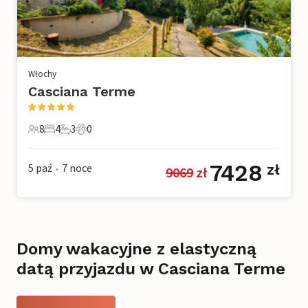
Włochy
Casciana Terme
8
4
3
0
8 Goście
4 Sypialnie
3 Łazienki
0 Zwierzęta domowe
7428
5 paź
7
noce
zł
9069
 zł
•
Domy wakacyjne z elastyczną
datą przyjazdu w Casciana Terme