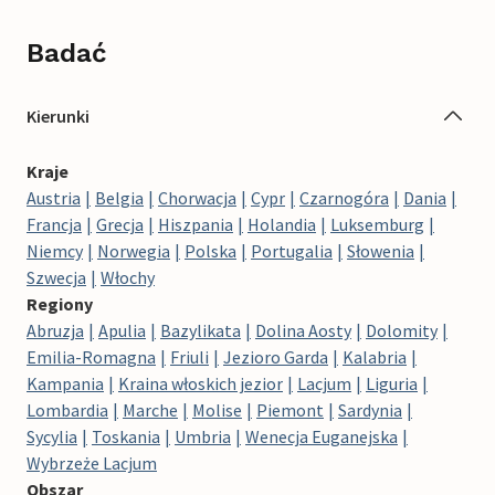
Badać
Kierunki
Kraje
Austria
Belgia
Chorwacja
Cypr
Czarnogóra
Dania
Francja
Grecja
Hiszpania
Holandia
Luksemburg
Niemcy
Norwegia
Polska
Portugalia
Słowenia
Szwecja
Włochy
Regiony
Abruzja
Apulia
Bazylikata
Dolina Aosty
Dolomity
Emilia-Romagna
Friuli
Jezioro Garda
Kalabria
Kampania
Kraina włoskich jezior
Lacjum
Liguria
Lombardia
Marche
Molise
Piemont
Sardynia
Sycylia
Toskania
Umbria
Wenecja Euganejska
Wybrzeże Lacjum
Obszar