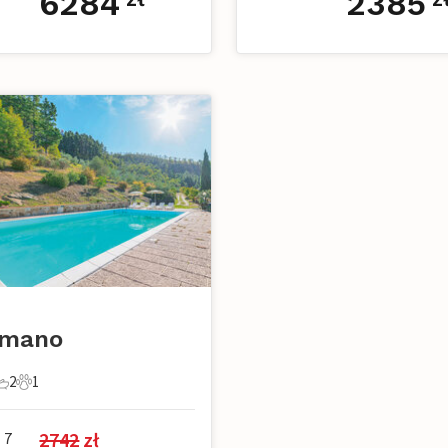
6284
2385
omano
2
1
e
pialnie
 Łazienki
1 Zwierzę domowe
2742
 zł
7