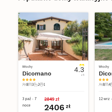
Włochy
Włochy
4.3
Dicomano
Dic
z 5
8
3
2
1
8
4
8 Goście
3 Sypialnie
2 Łazienki
1 Zwierzę domowe
8 Gości
4 Sy
2
2849
 zł
3 paź
7
12 wrz
•
•
noce
2406
zł