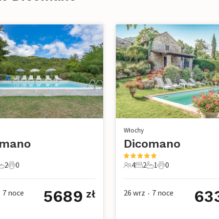
Włochy
omano
Dicomano
2
0
4
2
1
0
e
pialnie
 Łazienki
0 Zwierzęta domowe
4 Goście
2 Sypialnie
1 Łazienka
0 Zwierzęta dom
5689
63
7
noce
26 wrz
7
noce
zł
•