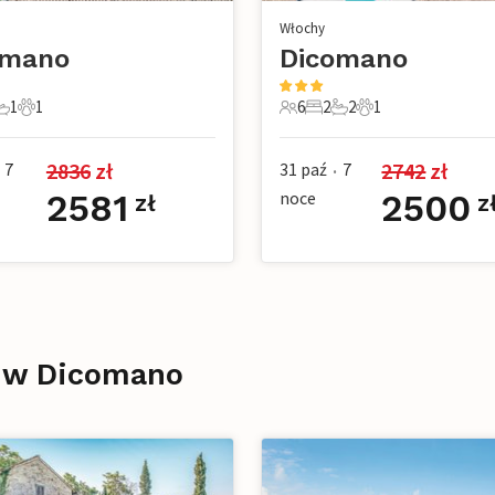
Włochy
omano
Dicomano
1
1
6
2
2
1
e
pialnie
1 Łazienka
1 Zwierzę domowe
6 Goście
2 Sypialnie
2 Łazienki
1 Zwierzę domow
2836
 zł
2742
 zł
7
31 paź
7
•
2581
noce
2500
zł
z
 w Dicomano