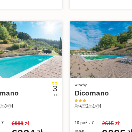
Włochy
3
omano
Dicomano
z 5
3
1
4
2
1
1
ie
ypialnie
3 Łazienki
1 Zwierzę domowe
4 Goście
2 Sypialnie
1 Łazienka
1 Zwierzę domow
6888
 zł
2615
 zł
7
10 paź
7
•
noce
zł
z