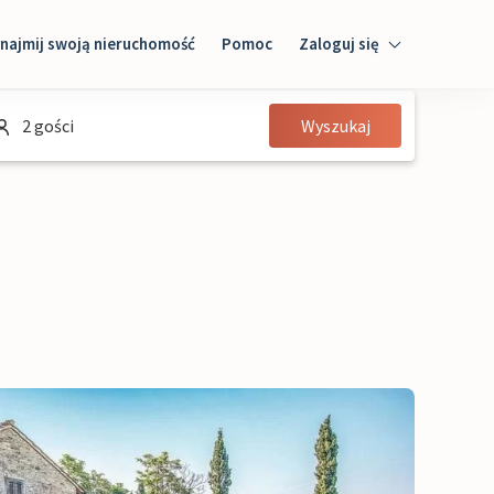
najmij swoją nieruchomość
Pomoc
Zaloguj się
Zaloguj się
2 gości
Wyszukaj
Gość
Właściciel domu