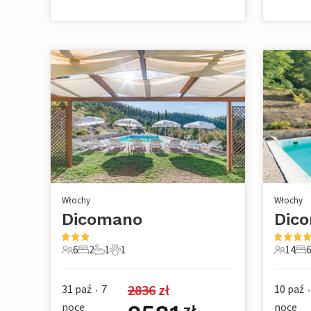
Włochy
Włochy
Dicomano
Dic
6
2
1
1
14
6
6 Goście
2 Sypialnie
1 Łazienka
1 Zwierzę domowe
14 Gośc
6 S
2836
 zł
31 paź
7
10 paź
•
•
noce
noce
zł