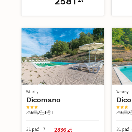
2581
Włochy
Włochy
Dicomano
Dic
6
2
1
1
6
2
6 Goście
2 Sypialnie
1 Łazienka
1 Zwierzę domowe
6 Gości
2 Sy
2
2836
 zł
31 paź
7
31 paź
•
•