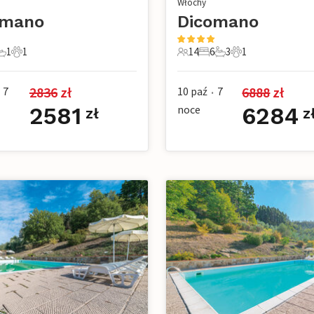
Włochy
omano
Dicomano
1
1
14
6
3
1
e
pialnie
1 Łazienka
1 Zwierzę domowe
14 Goście
6 Sypialnie
3 Łazienki
1 Zwierzę domo
2836
 zł
6888
 zł
7
10 paź
7
•
2581
noce
6284
zł
z