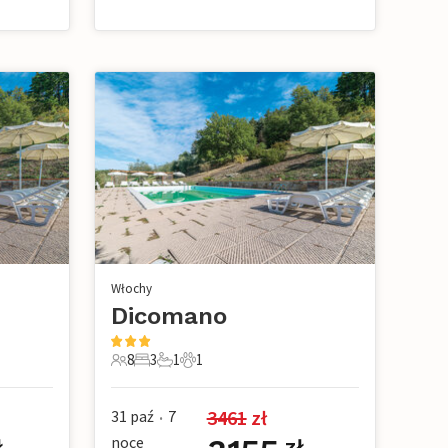
Włochy
Dicomano
8
3
1
1
e
8 Goście
3 Sypialnie
1 Łazienka
1 Zwierzę domowe
3461
 zł
31 paź
7
•
noce
ł
zł