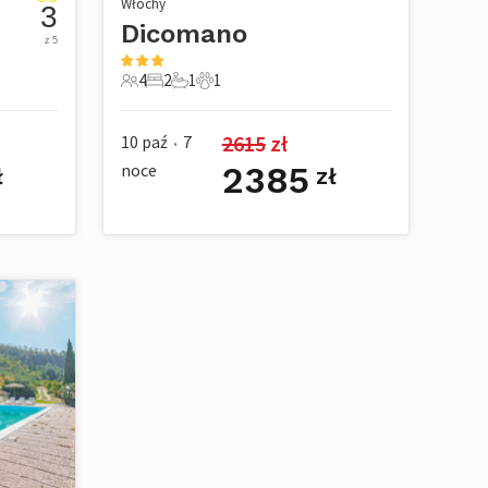
Włochy
3
Dicomano
z 5
4
2
1
1
we
4 Goście
2 Sypialnie
1 Łazienka
1 Zwierzę domowe
2615
 zł
10 paź
7
•
noce
2385
ł
zł