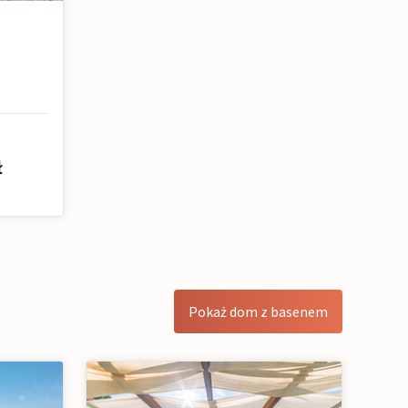
e
ł
Pokaż dom z basenem