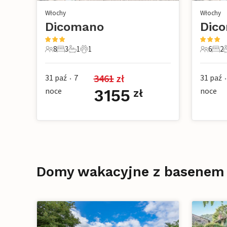
Włochy
Włochy
Dicomano
Dic
8
3
1
1
6
2
8 Goście
3 Sypialnie
1 Łazienka
1 Zwierzę domowe
6 Gości
2 Sy
3461
 zł
31 paź
7
31 paź
•
•
noce
3155
noce
zł
Domy wakacyjne z basenem