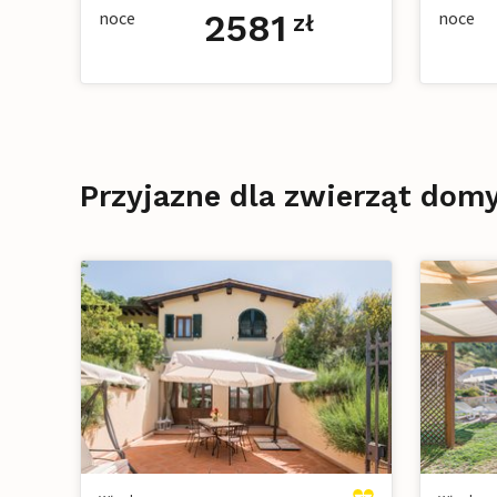
noce
2581
noce
zł
Przyjazne dla zwierząt do