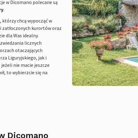
cje w Dicomano polecane są
ry
.
 którzy chcą wypocząć w
 i zatłoczonych kurortów oraz
ie dla Was idealny.
zwiedzania licznych
rzach otaczających
za Liguryjskiego, jak i
jeżeli nie macie jeszcze
ił, to wybierzcie się na
 w Dicomano