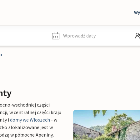
Wy
Wprowadź daty
o
nty
ocno-wschodniej części
cji, w centralnej części kraju
nty i
domy we Włoszech
- w
czko zlokalizowane jest w
odzą w północne Apeniny,