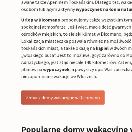
zwane także Apeninem Toskańskim. Dlatego też, waka
osobom lubiącym aktywny
wypoczynek na łonie natu
Urlop w Dicomano
proponujemy także wszystkim tym,
spokojnej atmosferze. Jeśli więc, macie dość gwarnych
ośrodków miejskich, to sielski klimat w Dicomano, będz
Lokalizacja miasteczka pozwala również na możliwość 
toskańskich miast, a także okazję na
kąpiel
w dwóch mo
„włoskiego buta”. Jest to możliwe, gdyż zarówno do Mor
Adriatyckiego, jest stąd niecałe 140 kilometrów. Zatem, 
planów na
wypoczynek
, a powyższy opis Was zacieckaw
niezapomniane wakacje we Włoszech.
Zobacz domy wakacyjne w Dicomano
Popularne domy wakacyjne