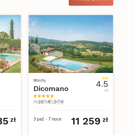
Włochy
4.5
Dicomano
z 5
10
4
5
0
owe
10 Goście
4 Sypialnie
5 Łazienki
0 Zwierzęta domowe
35
11 259
3 paź
7
noce
zł
zł
•