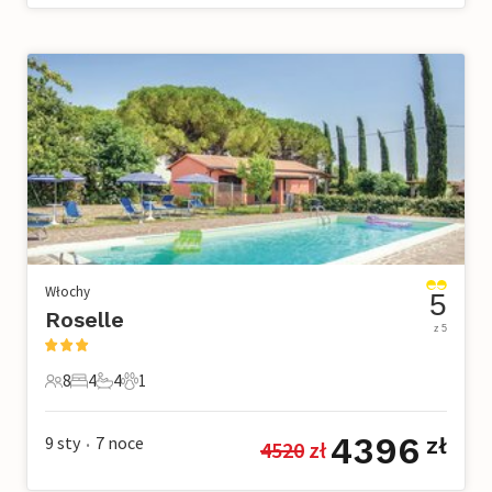
Włochy
5
Roselle
z 5
8
4
4
1
8 Goście
4 Sypialnie
4 Łazienki
1 Zwierzę domowe
4396
9 sty
7
noce
zł
4520
 zł
•