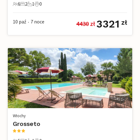
6
2
1
0
6 Goście
2 Sypialnie
1 Łazienka
0 Zwierzęta domowe
3321
10 paź
7
noce
zł
4430
 zł
•
Włochy
Grosseto