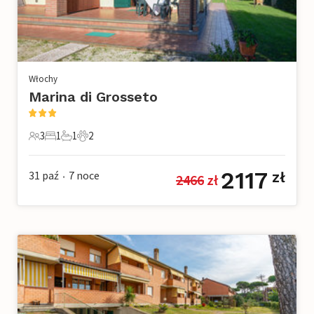
Włochy
Marina di Grosseto
3
1
1
2
3 Goście
1 Sypialnia
1 Łazienka
2 Zwierzęta domowe
2117
31 paź
7
noce
zł
2466
 zł
•