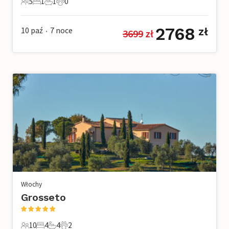
5
1
1
0
5 Goście
1 Sypialnia
1 Łazienka
0 Zwierzęta domowe
2768
10 paź
7
noce
zł
3699
 zł
•
Włochy
Grosseto
10
4
4
2