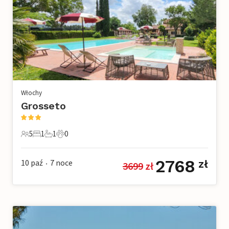
Włochy
Grosseto
5
1
1
0
5 Goście
1 Sypialnia
1 Łazienka
0 Zwierzęta domowe
2768
10 paź
7
noce
zł
3699
 zł
•