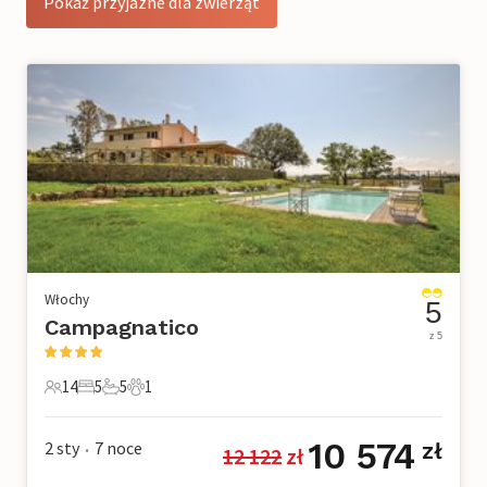
Pokaż przyjazne dla zwierząt
Włochy
5
Campagnatico
z 5
14
5
5
1
14 Goście
5 Sypialnie
5 Łazienki
1 Zwierzę domowe
10 574
2 sty
7
noce
zł
12 122
 zł
•