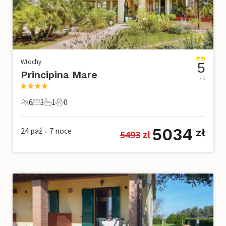
Włochy
5
Principina Mare
z 5
6
3
1
0
6 Goście
3 Sypialnie
1 Łazienka
0 Zwierzęta domowe
5034
24 paź
7
noce
zł
5493
 zł
•