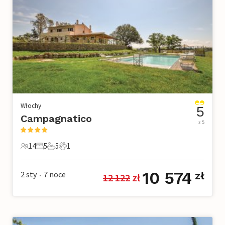
Włochy
5
Campagnatico
z 5
14
5
5
1
14 Goście
5 Sypialnie
5 Łazienki
1 Zwierzę domowe
10 574
2 sty
7
noce
zł
12 122
 zł
•