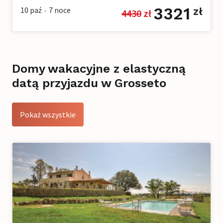
3321
10 paź
7
noce
zł
4430
 zł
•
Domy wakacyjne z elastyczną
datą przyjazdu w Grosseto
Pokaż wszystkie