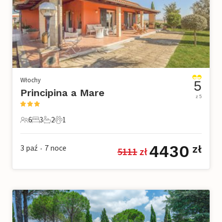
Włochy
5
Principina a Mare
z 5
6
3
2
1
6 Goście
3 Sypialnie
2 Łazienki
1 Zwierzę domowe
4430
3 paź
7
noce
zł
5111
 zł
•