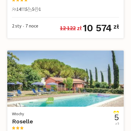
14
5
5
1
14 Goście
5 Sypialnie
5 Łazienki
1 Zwierzę domowe
10 574
2 sty
7
noce
zł
12 122
 zł
•
Włochy
5
Roselle
z 5