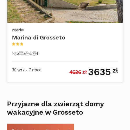
Włochy
Marina di Grosseto
6
2
1
1
6 Goście
2 Sypialnie
1 Łazienka
1 Zwierzę domowe
3635
30 wrz
7
noce
zł
4626
 zł
•
Przyjazne dla zwierząt domy
wakacyjne w Grosseto