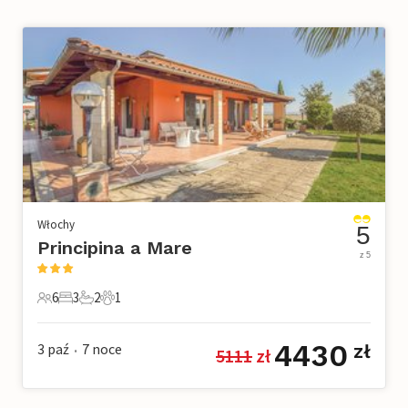
Włochy
5
Principina a Mare
z 5
6
3
2
1
6 Goście
3 Sypialnie
2 Łazienki
1 Zwierzę domowe
4430
3 paź
7
noce
zł
5111
 zł
•