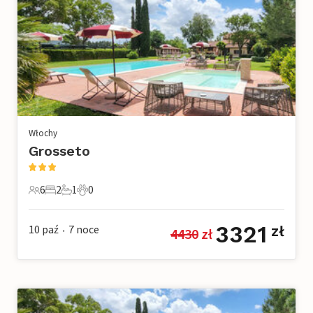
Włochy
Grosseto
6
2
1
0
6 Goście
2 Sypialnie
1 Łazienka
0 Zwierzęta domowe
3321
10 paź
7
noce
zł
4430
 zł
•