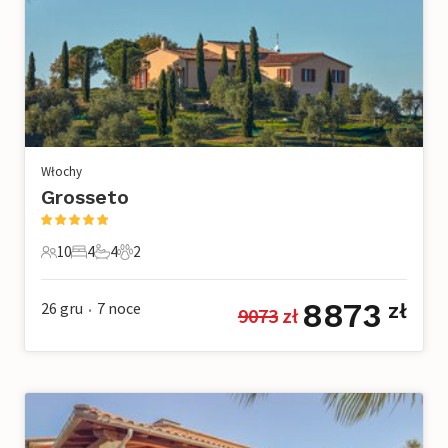
Włochy
Grosseto
10
4
4
2
10 Goście
4 Sypialnie
4 Łazienki
2 Zwierzęta domowe
8873
26 gru
7
noce
zł
9073
 zł
•