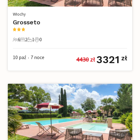
Włochy
Grosseto
6
2
1
0
6 Goście
2 Sypialnie
1 Łazienka
0 Zwierzęta domowe
3321
10 paź
7
noce
zł
4430
 zł
•