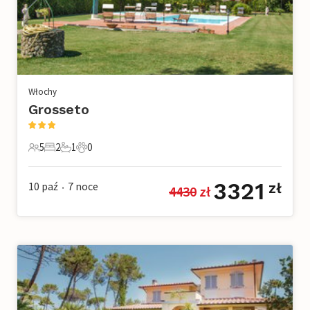
Włochy
Grosseto
5
2
1
0
5 Goście
2 Sypialnie
1 Łazienka
0 Zwierzęta domowe
3321
10 paź
7
noce
zł
4430
 zł
•