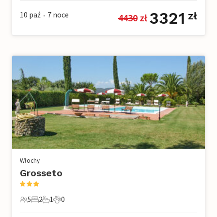
3321
10 paź
7
noce
zł
4430
 zł
•
Włochy
Grosseto
5
2
1
0
5 Goście
2 Sypialnie
1 Łazienka
0 Zwierzęta domowe