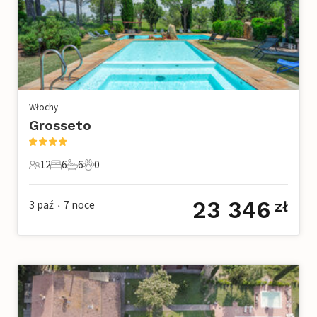
Włochy
Grosseto
12
6
6
0
12 Goście
6 Sypialnie
6 Łazienki
0 Zwierzęta domowe
23 346
3 paź
7
noce
zł
•