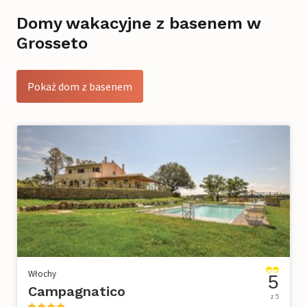
Domy wakacyjne z basenem w
Grosseto
Pokaż dom z basenem
Włochy
5
Campagnatico
z 5