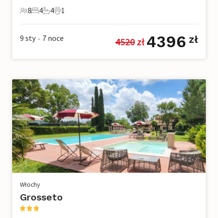
8
4
4
1
8 Goście
4 Sypialnie
4 Łazienki
1 Zwierzę domowe
4396
9 sty
7
noce
zł
4520
 zł
•
Włochy
Grosseto