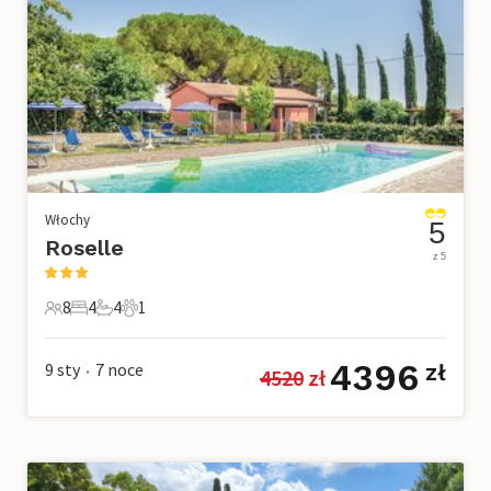
Włochy
5
Roselle
z 5
8
4
4
1
8 Goście
4 Sypialnie
4 Łazienki
1 Zwierzę domowe
4396
9 sty
7
noce
zł
4520
 zł
•