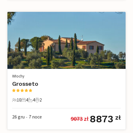
Włochy
Grosseto
10
4
4
2
10 Goście
4 Sypialnie
4 Łazienki
2 Zwierzęta domowe
8873
26 gru
7
noce
zł
9073
 zł
•