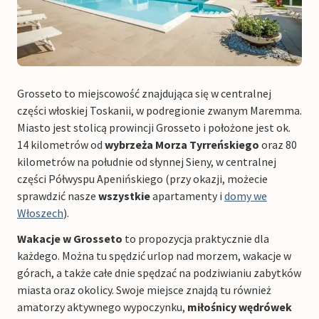
Grosseto to miejscowość znajdująca się w centralnej
części włoskiej Toskanii, w podregionie zwanym Maremma.
Miasto jest stolicą prowincji Grosseto i położone jest ok.
14 kilometrów od
wybrzeża Morza Tyrreńskiego
oraz 80
kilometrów na południe od słynnej Sieny, w centralnej
części Półwyspu Apenińskiego (przy okazji, możecie
sprawdzić nasze
wszystkie
apartamenty i
domy we
Włoszech
).
Wakacje w Grosseto
to propozycja praktycznie dla
każdego. Można tu spędzić urlop nad morzem, wakacje w
górach, a także całe dnie spędzać na podziwianiu zabytków
miasta oraz okolicy. Swoje miejsce znajdą tu również
amatorzy aktywnego wypoczynku,
miłośnicy wędrówek