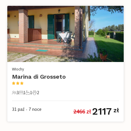
Włochy
Marina di Grosseto
3
1
1
2
3 Goście
1 Sypialnia
1 Łazienka
2 Zwierzęta domowe
2117
31 paź
7
noce
zł
2466
 zł
•