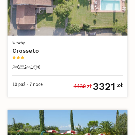
Włochy
Grosseto
6
2
1
0
6 Goście
2 Sypialnie
1 Łazienka
0 Zwierzęta domowe
3321
10 paź
7
noce
zł
4430
 zł
•