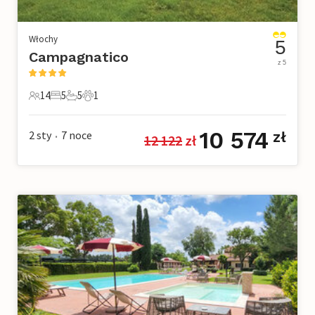
Włochy
5
Campagnatico
z 5
14
5
5
1
14 Goście
5 Sypialnie
5 Łazienki
1 Zwierzę domowe
10 574
2 sty
7
noce
zł
12 122
 zł
•