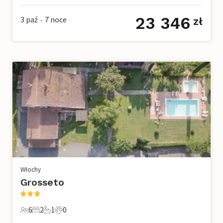
23 346
3 paź
7
noce
zł
•
Włochy
Grosseto
6
2
1
0
6 Goście
2 Sypialnie
1 Łazienka
0 Zwierzęta domowe