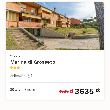
Włochy
Marina di Grosseto
6
2
1
1
6 Goście
2 Sypialnie
1 Łazienka
1 Zwierzę domowe
3635
30 wrz
7
noce
zł
4626
 zł
•