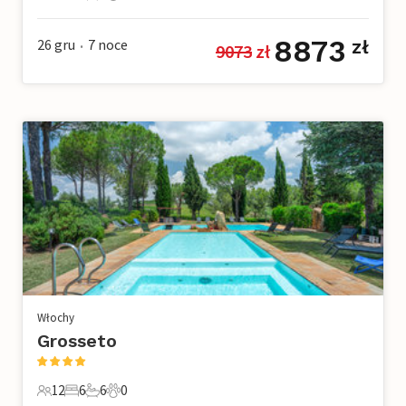
10 Goście
4 Sypialnie
4 Łazienki
2 Zwierzęta domowe
8873
26 gru
7
noce
zł
9073
 zł
•
Włochy
Grosseto
12
6
6
0
12 Goście
6 Sypialnie
6 Łazienki
0 Zwierzęta domowe