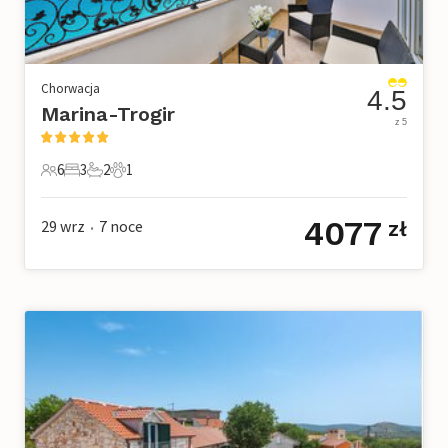
Chorwacja
4.5
Marina-Trogir
z 5
6
3
2
1
6 Goście
3 Sypialnie
2 Łazienki
1 Zwierzę domowe
4077
29 wrz
7
noce
zł
•