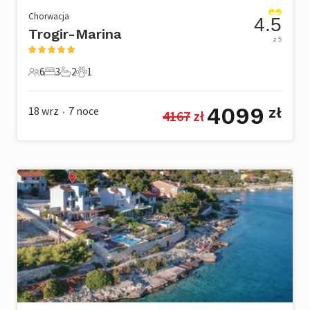
Chorwacja
4.5
Trogir-Marina
z 5
6
3
2
1
6 Goście
3 Sypialnie
2 Łazienki
1 Zwierzę domowe
4099
18 wrz
7
noce
zł
4167
 zł
•