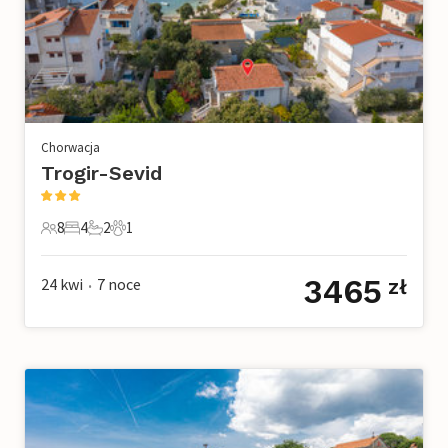
Chorwacja
Trogir-Sevid
8
4
2
1
8 Goście
4 Sypialnie
2 Łazienki
1 Zwierzę domowe
3465
24 kwi
7
noce
zł
•