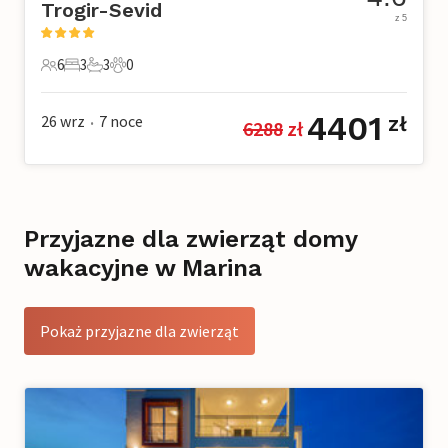
Trogir-Sevid
z 5
6
3
3
0
6 Goście
3 Sypialnie
3 Łazienki
0 Zwierzęta domowe
4401
26 wrz
7
noce
zł
6288
 zł
•
Przyjazne dla zwierząt domy
wakacyjne w Marina
Pokaż przyjazne dla zwierząt