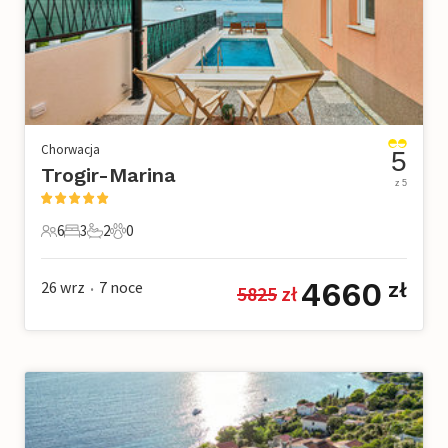
Chorwacja
5
Trogir-Marina
z 5
6
3
2
0
6 Goście
3 Sypialnie
2 Łazienki
0 Zwierzęta domowe
4660
26 wrz
7
noce
zł
5825
 zł
•