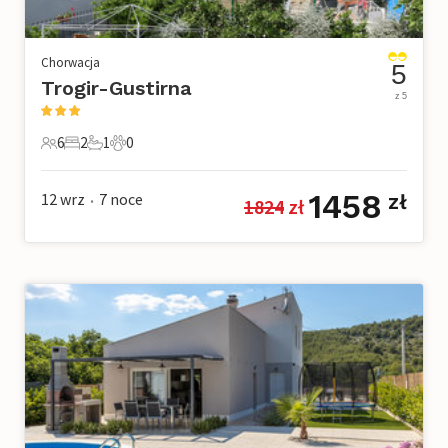
Chorwacja
5
Trogir-Gustirna
z 5
6
2
1
0
6 Goście
2 Sypialnie
1 Łazienka
0 Zwierzęta domowe
1458
12 wrz
7
noce
zł
1824
 zł
•