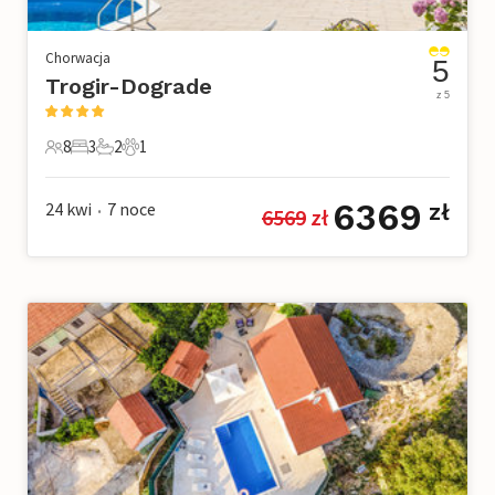
Chorwacja
5
Trogir-Dograde
z 5
8
3
2
1
8 Goście
3 Sypialnie
2 Łazienki
1 Zwierzę domowe
6369
24 kwi
7
noce
zł
6569
 zł
•