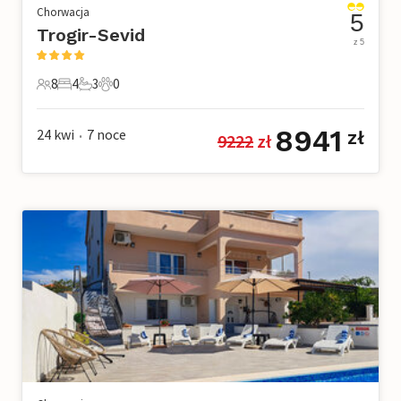
Chorwacja
5
Trogir-Sevid
z 5
8
4
3
0
8 Goście
4 Sypialnie
3 Łazienki
0 Zwierzęta domowe
8941
24 kwi
7
noce
zł
9222
 zł
•