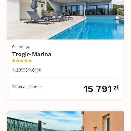
Chorwacja
Trogir-Marina
10
5
6
0
10 Goście
5 Sypialnie
6 Łazienki
0 Zwierzęta domowe
15 791
18 wrz
7
noce
zł
•