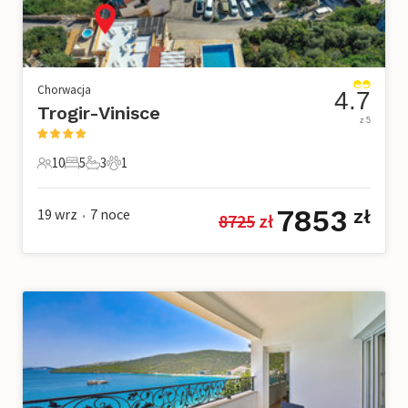
Chorwacja
4.7
Trogir-Vinisce
z 5
10
5
3
1
10 Goście
5 Sypialnie
3 Łazienki
1 Zwierzę domowe
7853
19 wrz
7
noce
zł
8725
 zł
•