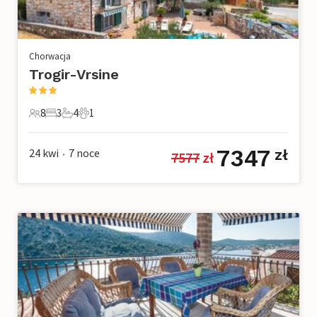
Chorwacja
Trogir-Vrsine
8
3
4
1
8 Goście
3 Sypialnie
4 Łazienki
1 Zwierzę domowe
7347
24 kwi
7
noce
zł
7577
 zł
•