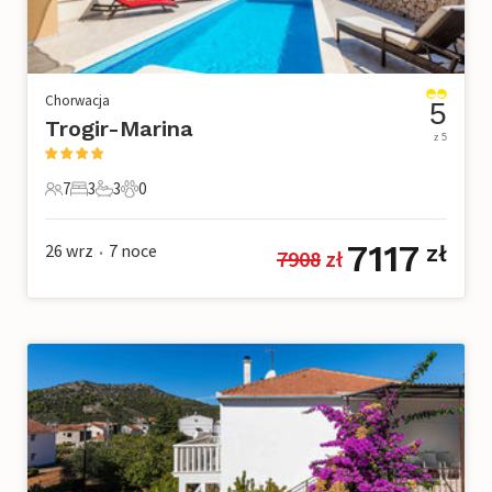
Chorwacja
5
Trogir-Marina
z 5
7
3
3
0
7 Goście
3 Sypialnie
3 Łazienki
0 Zwierzęta domowe
7117
26 wrz
7
noce
zł
7908
 zł
•