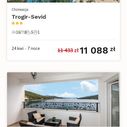
Chorwacja
Trogir-Sevid
16
8
5
1
16 Goście
8 Sypialnie
5 Łazienki
1 Zwierzę domowe
11 088
24 kwi
7
noce
zł
11 433
 zł
•