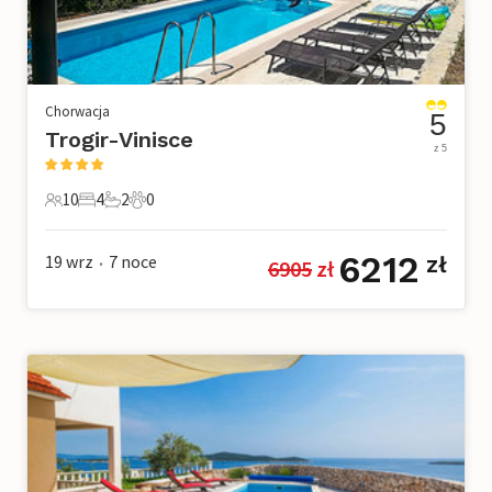
Chorwacja
5
Trogir-Vinisce
z 5
10
4
2
0
10 Goście
4 Sypialnie
2 Łazienki
0 Zwierzęta domowe
6212
19 wrz
7
noce
zł
6905
 zł
•