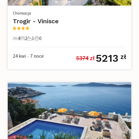
Chorwacja
Trogir - Vinisce
4
2
1
0
4 Goście
2 Sypialnie
1 Łazienka
0 Zwierzęta domowe
5213
24 kwi
7
noce
zł
5374
 zł
•