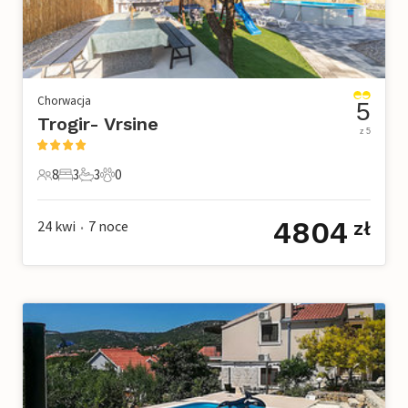
Chorwacja
5
Trogir- Vrsine
z 5
8
3
3
0
8 Goście
3 Sypialnie
3 Łazienki
0 Zwierzęta domowe
4804
24 kwi
7
noce
zł
•