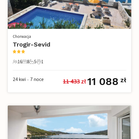
Chorwacja
Trogir-Sevid
16
8
5
1
16 Goście
8 Sypialnie
5 Łazienki
1 Zwierzę domowe
11 088
24 kwi
7
noce
zł
11 433
 zł
•