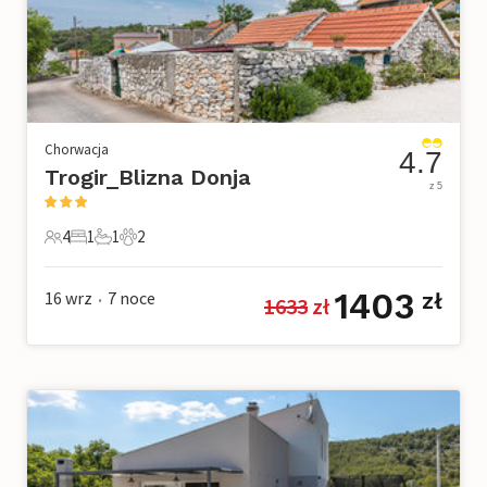
Chorwacja
4.7
Trogir_Blizna Donja
z 5
4
1
1
2
4 Goście
1 Sypialnia
1 Łazienka
2 Zwierzęta domowe
1403
16 wrz
7
noce
zł
1633
 zł
•