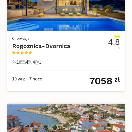
Chorwacja
4.8
Rogoznica-Dvornica
z 5
10
4
4
1
10 Goście
4 Sypialnie
4 Łazienki
1 Zwierzę domowe
7058
19 wrz
7
noce
zł
•