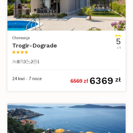
Chorwacja
5
Trogir-Dograde
z 5
8
3
2
1
8 Goście
3 Sypialnie
2 Łazienki
1 Zwierzę domowe
6369
24 kwi
7
noce
zł
6569
 zł
•