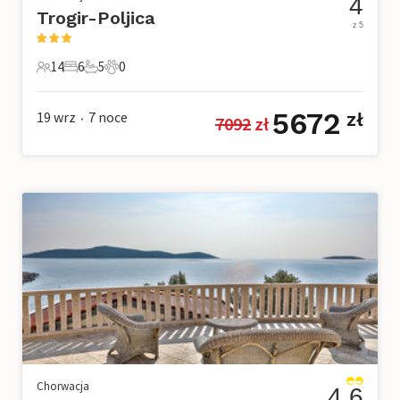
4
Trogir-Poljica
z 5
14
6
5
0
14 Goście
6 Sypialnie
5 Łazienki
0 Zwierzęta domowe
5672
19 wrz
7
noce
zł
7092
 zł
•
Chorwacja
4.6