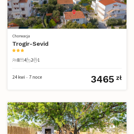
Chorwacja
Trogir-Sevid
8
4
2
1
8 Goście
4 Sypialnie
2 Łazienki
1 Zwierzę domowe
3465
24 kwi
7
noce
zł
•