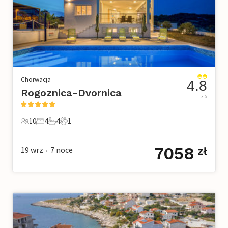
Chorwacja
4.8
Rogoznica-Dvornica
z 5
10
4
4
1
10 Goście
4 Sypialnie
4 Łazienki
1 Zwierzę domowe
7058
19 wrz
7
noce
zł
•