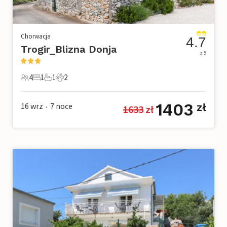
Chorwacja
4.7
Trogir_Blizna Donja
z 5
4
1
1
2
4 Goście
1 Sypialnia
1 Łazienka
2 Zwierzęta domowe
1403
16 wrz
7
noce
zł
1633
 zł
•