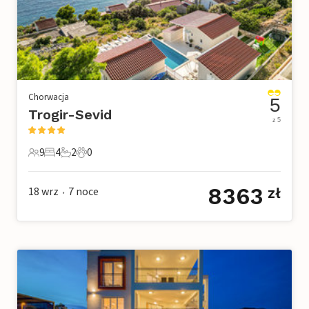
Chorwacja
5
Trogir-Sevid
z 5
9
4
2
0
9 Goście
4 Sypialnie
2 Łazienki
0 Zwierzęta domowe
8363
18 wrz
7
noce
zł
•