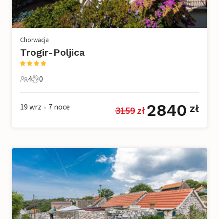
Chorwacja
Trogir-Poljica
4
0
4 Goście
0 Zwierzęta domowe
2840
19 wrz
7
noce
zł
3159
 zł
•