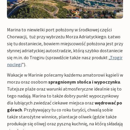
Marina to niewielki port położony w środkowej części
Chorwacji, tuż przy wybrzeżu Morza Adriatyckiego. Łatwo
się tu dostaniecie, bowiem miejscowość położona jest przy
słynnej adriatyckiej autostradzie, którą szybko dostaniecie
się m.in. do Trogiru (sprawdźcie także nasz produkt „
Trogir
noclegi
”).
Wakacje w Marinie polecamy każdemu amatorowi kąpieli w
morzu oraz osobom
spragnionym słońca i wypoczynku
.
Tutejsze plaże oraz warunki atmosferyczne idealnie się to
tego nadają. Marina to także dobry punkt wypoczynkowy
dla lubiących zwiedzać ciekawe miejsca oraz
wędrować po
górach
. Przybywający tu co roku turyści, chwalą sobie
także starożytne winnice, plantacje oliwek (gdzie także
produkuje się oliwę) oraz pyszną kuchnię, na którą składają