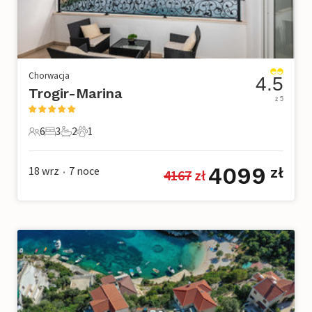
Chorwacja
4.5
Trogir-Marina
z 5
6
3
2
1
6 Goście
3 Sypialnie
2 Łazienki
1 Zwierzę domowe
4099
18 wrz
7
noce
zł
4167
 zł
•