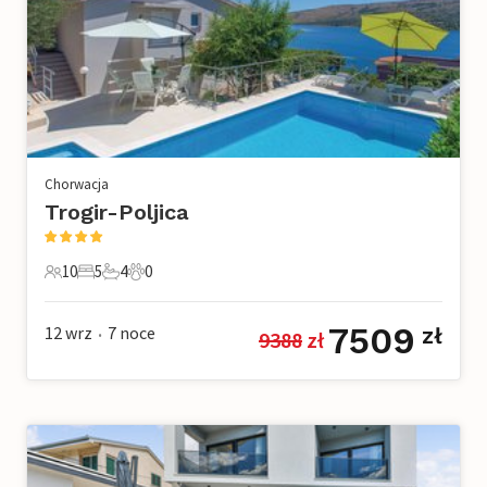
Chorwacja
Trogir-Poljica
10
5
4
0
10 Goście
5 Sypialnie
4 Łazienki
0 Zwierzęta domowe
7509
12 wrz
7
noce
zł
9388
 zł
•