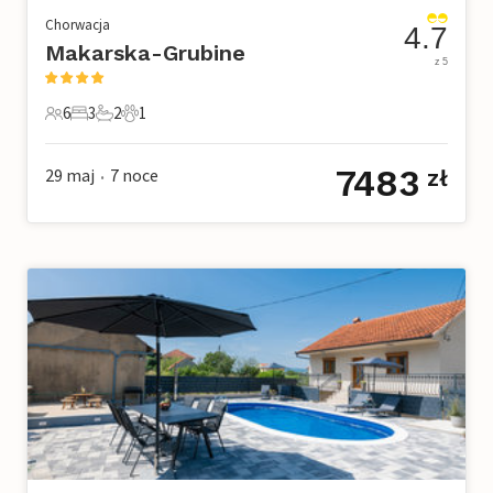
Chorwacja
4.7
Makarska-Grubine
z 5
6
3
2
1
6 Goście
3 Sypialnie
2 Łazienki
1 Zwierzę domowe
7483
29 maj
7
noce
zł
•