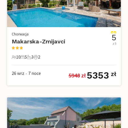
Chorwacja
5
Makarska-Zmijavci
z 5
10
5
3
2
10 Goście
5 Sypialnie
3 Łazienki
2 Zwierzęta domowe
5353
26 wrz
7
noce
zł
5948
 zł
•