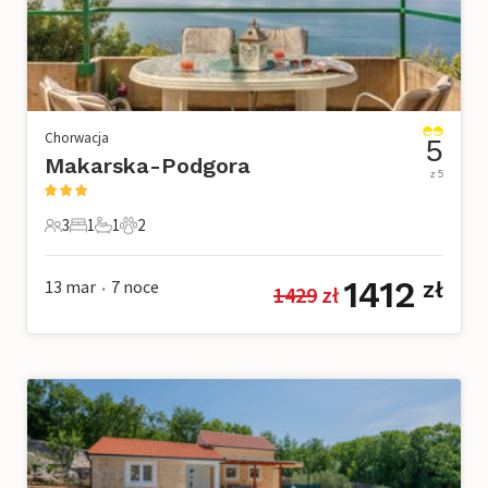
Chorwacja
5
Makarska-Podgora
z 5
3
1
1
2
3 Goście
1 Sypialnia
1 Łazienka
2 Zwierzęta domowe
1412
13 mar
7
noce
zł
1429
 zł
•