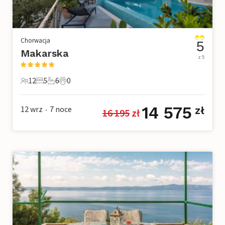
Chorwacja
5
Makarska
z 5
12
5
6
0
12 Goście
5 Sypialnie
6 Łazienki
0 Zwierzęta domowe
14 575
12 wrz
7
noce
zł
16 195
 zł
•