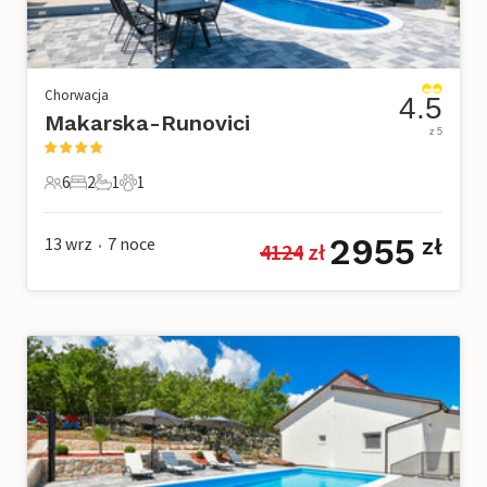
Chorwacja
4.5
Makarska-Runovici
z 5
6
2
1
1
6 Goście
2 Sypialnie
1 Łazienka
1 Zwierzę domowe
2955
13 wrz
7
noce
zł
4124
 zł
•