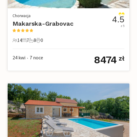
Chorwacja
4.5
Makarska-Grabovac
z 5
14
7
8
0
14 Goście
7 Sypialnie
8 Łazienki
0 Zwierzęta domowe
8474
24 kwi
7
noce
zł
•