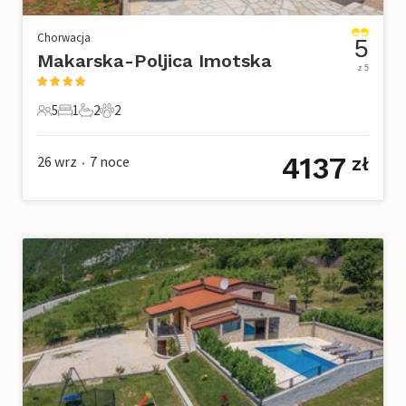
Chorwacja
5
Makarska-Poljica Imotska
z 5
5
1
2
2
5 Goście
1 Sypialnia
2 Łazienki
2 Zwierzęta domowe
4137
26 wrz
7
noce
zł
•