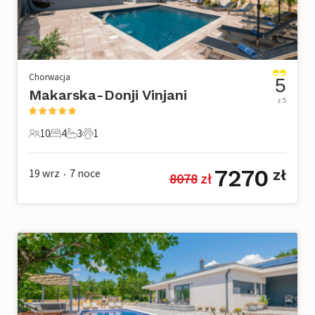
Chorwacja
5
Makarska-Donji Vinjani
z 5
10
4
3
1
10 Goście
4 Sypialnie
3 Łazienki
1 Zwierzę domowe
7270
19 wrz
7
noce
zł
8078
 zł
•