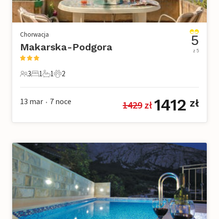
Chorwacja
5
Makarska-Podgora
z 5
3
1
1
2
3 Goście
1 Sypialnia
1 Łazienka
2 Zwierzęta domowe
1412
13 mar
7
noce
zł
1429
 zł
•