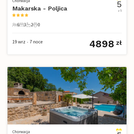
Chorwacja
5
Makarska - Poljica
z 5
6
3
2
0
6 Goście
3 Sypialnie
2 Łazienki
0 Zwierzęta domowe
4898
19 wrz
7
noce
zł
•
Chorwacja