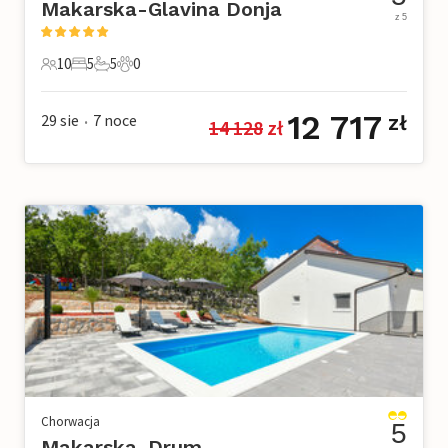
Makarska-Glavina Donja
z 5
10
5
5
0
10 Goście
5 Sypialnie
5 Łazienki
0 Zwierzęta domowe
12 717
29 sie
7
noce
zł
14 128
 zł
•
Chorwacja
5
Makarska-Drum