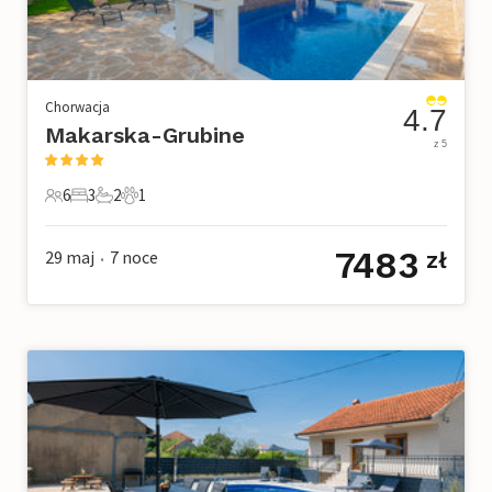
Chorwacja
4.7
Makarska-Grubine
z 5
6
3
2
1
6 Goście
3 Sypialnie
2 Łazienki
1 Zwierzę domowe
7483
29 maj
7
noce
zł
•