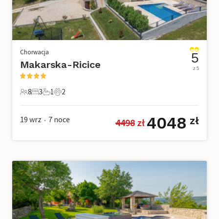
Chorwacja
5
Makarska-Ricice
z 5
8
3
1
2
8 Goście
3 Sypialnie
1 Łazienka
2 Zwierzęta domowe
4048
19 wrz
7
noce
zł
4498
 zł
•