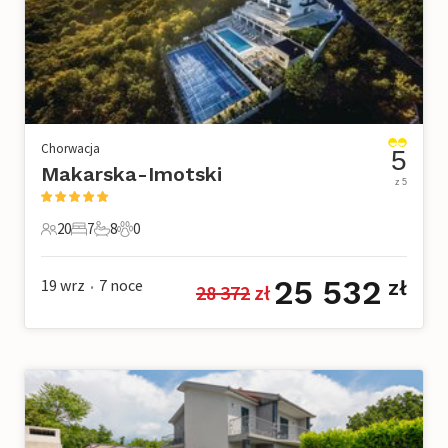
Chorwacja
5
Makarska-Imotski
z 5
20
7
8
0
20 Goście
7 Sypialnie
8 Łazienki
0 Zwierzęta domowe
25 532
19 wrz
7
noce
zł
28 372
 zł
•