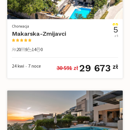
Chorwacja
5
Makarska-Zmijavci
z 5
20
9
14
0
20 Goście
9 Sypialnie
14 Łazienki
0 Zwierzęta domowe
29 673
24 kwi
7
noce
zł
30 591
 zł
•