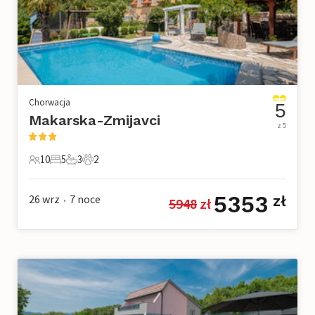
Chorwacja
5
Makarska-Zmijavci
z 5
10
5
3
2
10 Goście
5 Sypialnie
3 Łazienki
2 Zwierzęta domowe
5353
26 wrz
7
noce
zł
5948
 zł
•