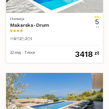
Chorwacja
5
Makarska-Drum
z 5
6
2
2
1
6 Goście
2 Sypialnie
2 Łazienki
1 Zwierzę domowe
3418
22 maj
7
noce
zł
•