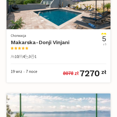
Chorwacja
5
Makarska-Donji Vinjani
z 5
10
4
3
1
10 Goście
4 Sypialnie
3 Łazienki
1 Zwierzę domowe
7270
19 wrz
7
noce
zł
8078
 zł
•