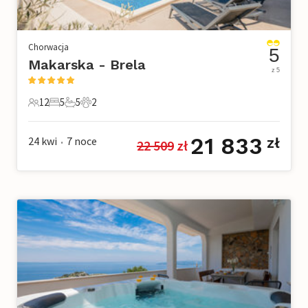
Chorwacja
5
Makarska - Brela
z 5
12
5
5
2
12 Goście
5 Sypialnie
5 Łazienki
2 Zwierzęta domowe
21 833
24 kwi
7
noce
zł
22 509
 zł
•