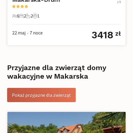
z 5
6
2
2
1
6 Goście
2 Sypialnie
2 Łazienki
1 Zwierzę domowe
3418
22 maj
7
noce
zł
•
Przyjazne dla zwierząt domy
wakacyjne w Makarska
Pokaż przyjazne dla zwierząt