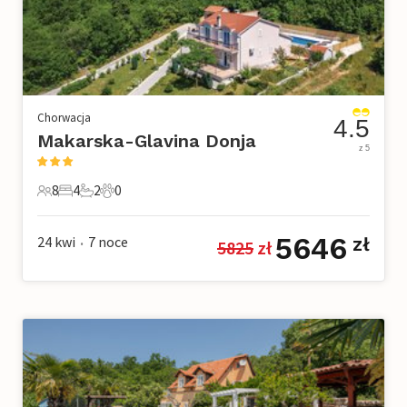
Chorwacja
4.5
Makarska-Glavina Donja
z 5
8
4
2
0
8 Goście
4 Sypialnie
2 Łazienki
0 Zwierzęta domowe
5646
24 kwi
7
noce
zł
5825
 zł
•