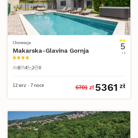
Chorwacja
5
Makarska-Glavina Gornja
z 5
8
4
2
0
8 Goście
4 Sypialnie
2 Łazienki
0 Zwierzęta domowe
5361
12 wrz
7
noce
zł
6701
 zł
•