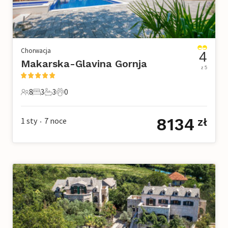
Chorwacja
4
Makarska-Glavina Gornja
z 5
8
3
3
0
8 Goście
3 Sypialnie
3 Łazienki
0 Zwierzęta domowe
8134
1 sty
7
noce
zł
•