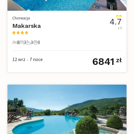
Chorwacja
4.7
Makarska
z 5
8
3
3
0
8 Goście
3 Sypialnie
3 Łazienki
0 Zwierzęta domowe
6841
12 wrz
7
noce
zł
•