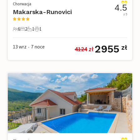
Chorwacja
4.5
Makarska-Runovici
z 5
6
2
1
1
6 Goście
2 Sypialnie
1 Łazienka
1 Zwierzę domowe
2955
13 wrz
7
noce
zł
4124
 zł
•