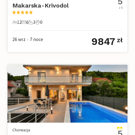
5
Makarska-Krivodol
z 5
12
6
3
0
12 Goście
6 Sypialnie
3 Łazienki
0 Zwierzęta domowe
9847
26 wrz
7
noce
zł
•
Chorwacja
5