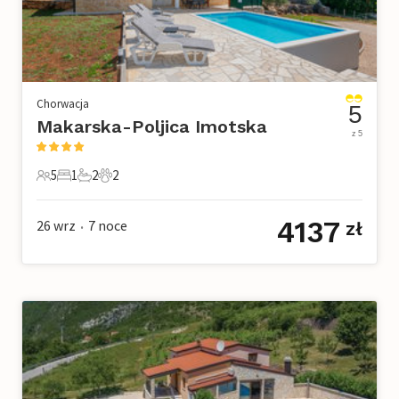
Chorwacja
5
Makarska-Poljica Imotska
z 5
5
1
2
2
5 Goście
1 Sypialnia
2 Łazienki
2 Zwierzęta domowe
4137
26 wrz
7
noce
zł
•