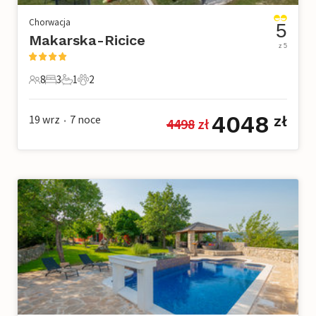
Chorwacja
5
Makarska-Ricice
z 5
8
3
1
2
8 Goście
3 Sypialnie
1 Łazienka
2 Zwierzęta domowe
4048
19 wrz
7
noce
zł
4498
 zł
•