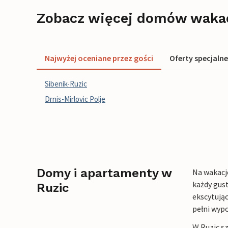
Zobacz więcej domów waka
Najwyżej oceniane przez gości
Oferty specjalne
Sibenik-Ruzic
Drnis-Mirlovic Polje
Domy i apartamenty w
Na wakacj
każdy gus
Ruzic
ekscytując
pełni wyp
W Ruzic s