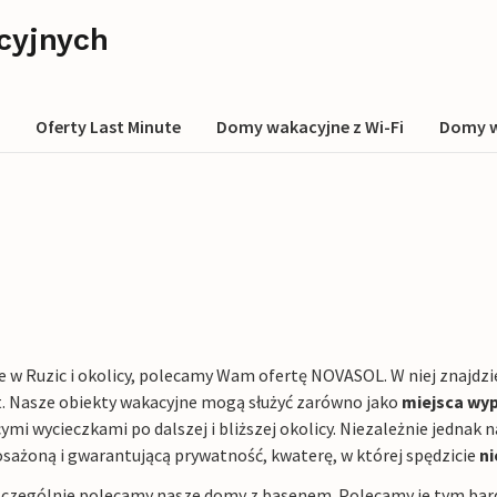
cyjnych
Oferty Last Minute
Domy wakacyjne z Wi-Fi
Domy w
e w Ruzic i okolicy, polecamy Wam ofertę NOVASOL. W niej znajdzi
t. Nasze obiekty wakacyjne mogą służyć zarówno jako
miejsca wy
ymi wycieczkami po dalszej i bliższej okolicy. Niezależnie jednak
osażoną i gwarantującą prywatność, kwaterę, w której spędzicie
n
zczególnie polecamy nasze domy z basenem. Polecamy je tym bardzi