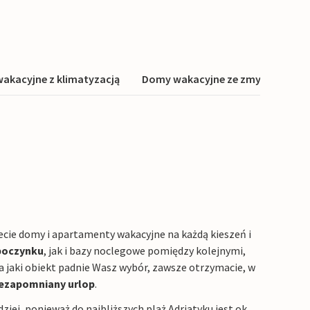
akacyjne z klimatyzacją
Domy wakacyjne ze zmywarką
ecie domy i apartamenty wakacyjne na każdą kieszeń i
poczynku
, jak i bazy noclegowe pomiędzy kolejnymi,
 na jaki obiekt padnie Wasz wybór, zawsze otrzymacie, w
iezapomniany urlop
.
ej, ponieważ do najbliższych plaż Adriatyku jest ok.