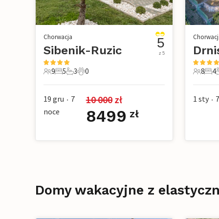
Chorwacja
Chorwacj
5
Sibenik-Ruzic
z 5
9
5
3
0
8
4
9 Goście
5 Sypialnie
3 Łazienki
0 Zwierzęta domowe
8 Gości
4 Sy
3
10 000
 zł
19 gru
7
1 sty
•
•
noce
8499
zł
Domy wakacyjne z elastyczn