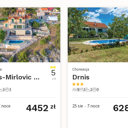
a
Chorwacja
5
Drnis-Mirlovic Polje
Drnis
z 5
3
3
9
3
2
0
e
pialnie
 Łazienki
3 Zwierzęta domowe
9 Goście
3 Sypialnie
2 Łazienki
0 Zwierzęta dom
4452
62
7
noce
25 sie
7
noce
zł
•