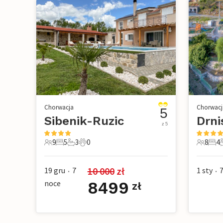
Chorwacja
Chorwacj
5
Sibenik-Ruzic
z 5
9
5
3
0
8
4
9 Goście
5 Sypialnie
3 Łazienki
0 Zwierzęta domowe
8 Gości
4 Sy
3
10 000
 zł
19 gru
7
1 sty
•
•
noce
8499
zł