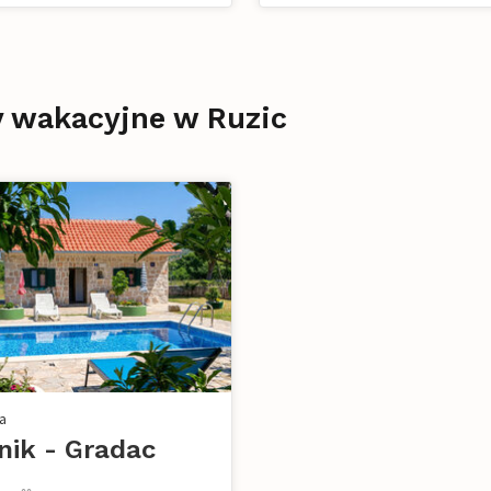
y wakacyjne w Ruzic
a
nik - Gradac