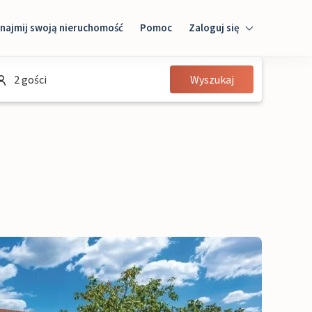
najmij swoją nieruchomość
Pomoc
Zaloguj się
Zaloguj się
2 gości
Wyszukaj
Gość
Właściciel domu