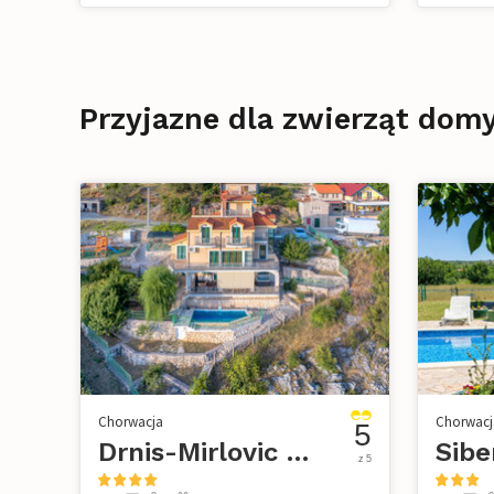
Przyjazne dla zwierząt dom
Chorwacja
Chorwacj
5
Drnis-Mirlovic Polje
Sibe
z 5