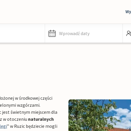
Wy
Wprowadź daty
łożonej w środkowej części
zielonymi wzgórzami.
zic jest świetnym miejscem dla
az w otoczeniu
naturalnych
legi
” w Ruzic będziecie mogli