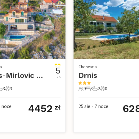
a
Chorwacja
5
Drnis-Mirlovic Polje
Drnis
z 5
3
3
9
3
2
0
e
pialnie
 Łazienki
3 Zwierzęta domowe
9 Goście
3 Sypialnie
2 Łazienki
0 Zwierzęta dom
4452
62
7
noce
25 sie
7
noce
zł
•