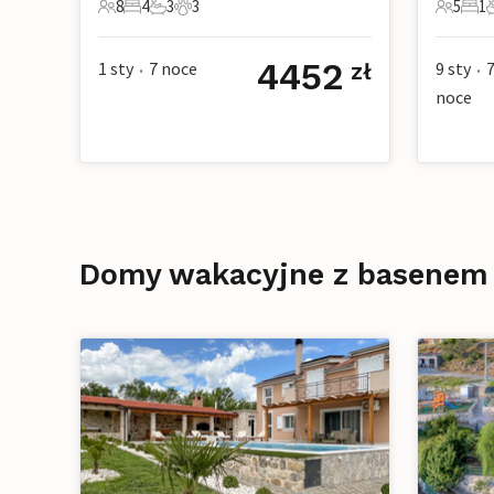
8
4
3
3
5
1
8 Goście
4 Sypialnie
3 Łazienki
3 Zwierzęta domowe
5 Gości
1 Sy
4452
1 sty
7
noce
9 sty
zł
•
•
noce
Domy wakacyjne z basenem