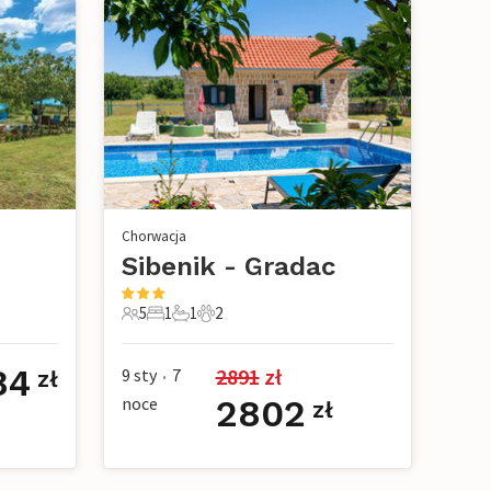
Chorwacja
Sibenik - Gradac
5
1
1
2
owe
5 Goście
1 Sypialnia
1 Łazienka
2 Zwierzęta domowe
84
2891
 zł
9 sty
7
zł
•
noce
2802
zł