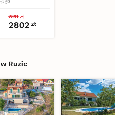
1
2
e
pialnia
1 Łazienka
2 Zwierzęta domowe
2891
 zł
7
2802
zł
 w Ruzic