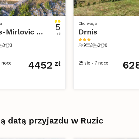
a
Chorwacja
5
Drnis-Mirlovic Polje
Drnis
z 5
3
3
9
3
2
0
e
pialnie
 Łazienki
3 Zwierzęta domowe
9 Goście
3 Sypialnie
2 Łazienki
0 Zwierzęta dom
4452
62
7
noce
25 sie
7
noce
zł
•
ą datą przyjazdu w Ruzic