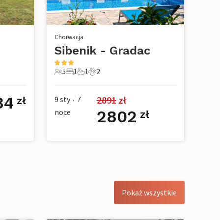
Chorwacja
Sibenik - Gradac
5
1
1
2
owe
5 Goście
1 Sypialnia
1 Łazienka
2 Zwierzęta domowe
84
2891
 zł
9 sty
7
zł
•
noce
2802
zł
Pokaż wszystkie