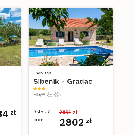
Chorwacja
Sibenik - Gradac
5
1
1
2
owe
5 Goście
1 Sypialnia
1 Łazienka
2 Zwierzęta domowe
84
2891
 zł
9 sty
7
zł
•
noce
2802
zł