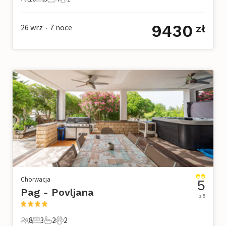
10 Goście
5 Sypialnie
4 Łazienki
1 Zwierzę domowe
9430
26 wrz
7
noce
zł
•
Chorwacja
5
Pag - Povljana
z 5
8
3
2
2