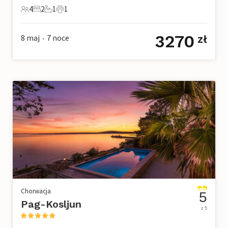
4
2
1
1
4 Goście
2 Sypialnie
1 Łazienka
1 Zwierzę domowe
3270
8 maj
7
noce
zł
•
Chorwacja
5
Pag-Kosljun
z 5