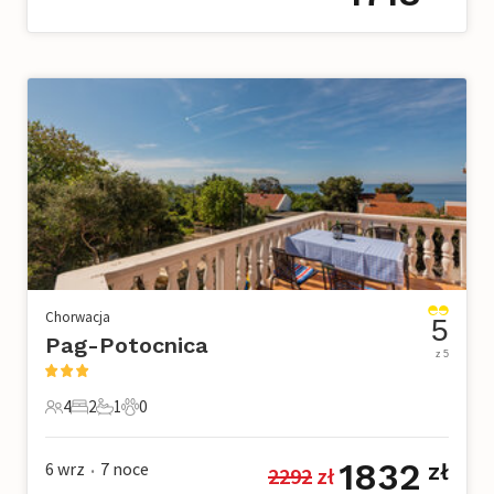
Chorwacja
5
Pag-Potocnica
z 5
4
2
1
0
4 Goście
2 Sypialnie
1 Łazienka
0 Zwierzęta domowe
1832
6 wrz
7
noce
zł
2292
 zł
•