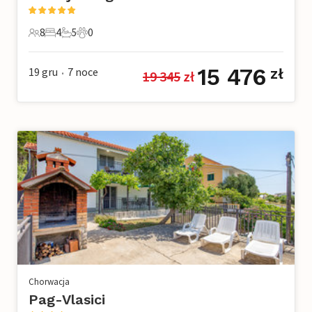
8
4
5
0
8 Goście
4 Sypialnie
5 Łazienki
0 Zwierzęta domowe
15 476
19 gru
7
noce
zł
19 345
 zł
•
Chorwacja
Pag-Vlasici