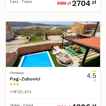
2704
2 wrz
7
noce
zł
3380
 zł
•
Chorwacja
4.5
Pag-Zubovici
z 5
4
2
2
1
4 Goście
2 Sypialnie
2 Łazienki
1 Zwierzę domowe
24 kwi
7
noce
zł
•