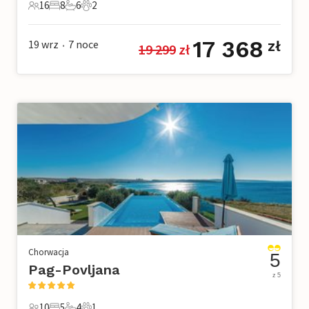
16
8
6
2
16 Goście
8 Sypialnie
6 Łazienki
2 Zwierzęta domowe
17 368
19 wrz
7
noce
zł
19 299
 zł
•
Chorwacja
5
Pag-Povljana
z 5
10
5
4
1