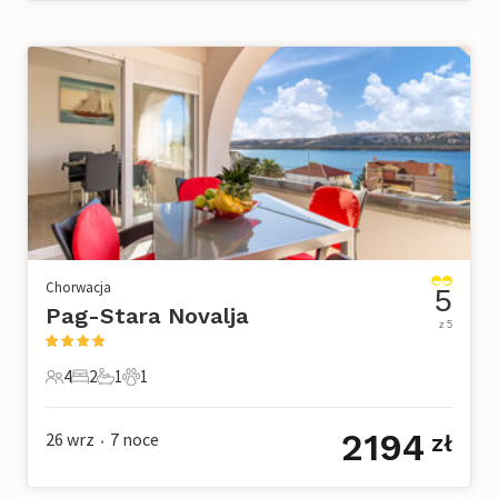
Chorwacja
5
Pag-Stara Novalja
z 5
4
2
1
1
4 Goście
2 Sypialnie
1 Łazienka
1 Zwierzę domowe
2194
26 wrz
7
noce
zł
•