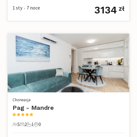
3134
1 sty
7
noce
zł
•
Chorwacja
Pag - Mandre
5
2
1
0
5 Goście
2 Sypialnie
1 Łazienka
0 Zwierzęta domowe