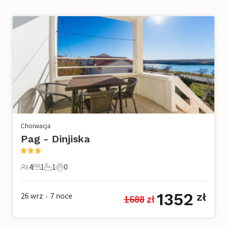
Chorwacja
Pag - Dinjiska
4
1
1
0
4 Goście
1 Sypialnia
1 Łazienka
0 Zwierzęta domowe
1352
26 wrz
7
noce
zł
1688
 zł
•