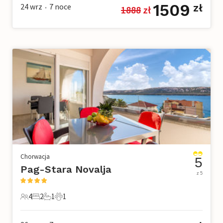
1509
24 wrz
7
noce
zł
1888
 zł
•
Chorwacja
5
Pag-Stara Novalja
z 5
4
2
1
1
4 Goście
2 Sypialnie
1 Łazienka
1 Zwierzę domowe