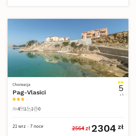
Chorwacja
5
Pag-Vlasici
z 5
4
1
1
0
4 Goście
1 Sypialnia
1 Łazienka
0 Zwierzęta domowe
2304
21 wrz
7
noce
zł
2564
 zł
•