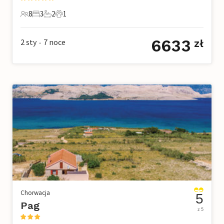
8
3
2
1
8 Goście
3 Sypialnie
2 Łazienki
1 Zwierzę domowe
6633
2 sty
7
noce
zł
•
Chorwacja
5
Pag
z 5