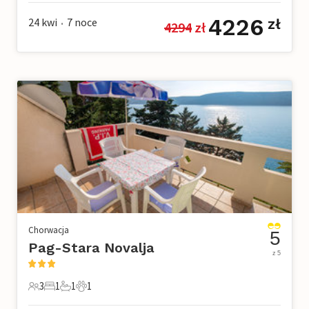
4226
24 kwi
7
noce
zł
4294
 zł
•
Chorwacja
5
Pag-Stara Novalja
z 5
3
1
1
1
3 Goście
1 Sypialnia
1 Łazienka
1 Zwierzę domowe