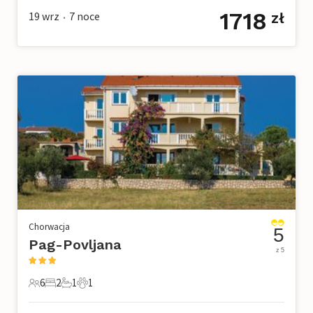
1718
19 wrz
7
noce
zł
•
Chorwacja
5
Pag-Povljana
z 5
6
2
1
1
6 Goście
2 Sypialnie
1 Łazienka
1 Zwierzę domowe