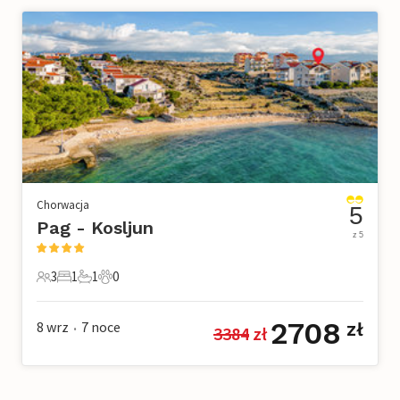
Chorwacja
5
Pag - Kosljun
z 5
3
1
1
0
3 Goście
1 Sypialnia
1 Łazienka
0 Zwierzęta domowe
2708
8 wrz
7
noce
zł
3384
 zł
•