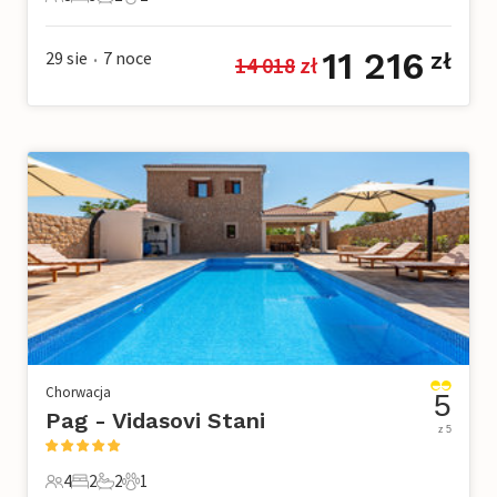
8 Goście
3 Sypialnie
2 Łazienki
2 Zwierzęta domowe
11 216
29 sie
7
noce
zł
14 018
 zł
•
Chorwacja
5
Pag - Vidasovi Stani
z 5
4
2
2
1
4 Goście
2 Sypialnie
2 Łazienki
1 Zwierzę domowe