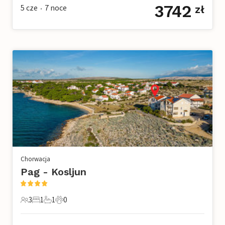
3742
5 cze
7
noce
zł
•
Chorwacja
Pag - Kosljun
3
1
1
0
3 Goście
1 Sypialnia
1 Łazienka
0 Zwierzęta domowe