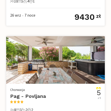
10
5
4
1
10 Goście
5 Sypialnie
4 Łazienki
1 Zwierzę domowe
9430
26 wrz
7
noce
zł
•
Chorwacja
5
Pag - Povljana
z 5
8
3
2
2