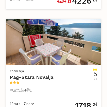
4226
4294
 zł
Chorwacja
5
Pag-Stara Novalja
z 5
3
1
1
1
3 Goście
1 Sypialnia
1 Łazienka
1 Zwierzę domowe
1718
19 wrz
7
noce
zł
•