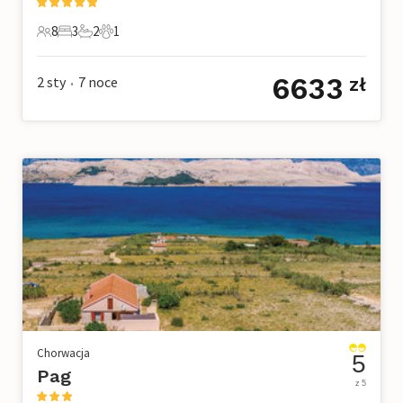
8
3
2
1
8 Goście
3 Sypialnie
2 Łazienki
1 Zwierzę domowe
6633
2 sty
7
noce
zł
•
Chorwacja
5
Pag
z 5