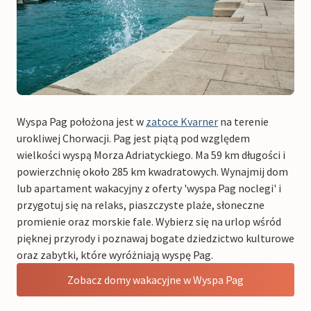
Wyspa Pag położona jest w
zatoce Kvarner
na terenie
urokliwej Chorwacji. Pag jest piątą pod względem
wielkości wyspą Morza Adriatyckiego. Ma 59 km długości i
powierzchnię około 285 km kwadratowych. Wynajmij dom
lub apartament wakacyjny z oferty 'wyspa Pag noclegi' i
przygotuj się na relaks, piaszczyste plaże, słoneczne
promienie oraz morskie fale. Wybierz się na urlop wśród
pięknej przyrody i poznawaj bogate dziedzictwo kulturowe
oraz zabytki, które wyróżniają wyspę Pag.
Zobacz domy wakacyjne w Wyspa Pag