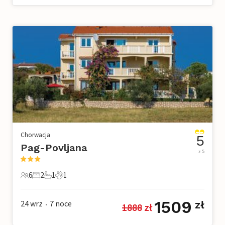
Chorwacja
5
Pag-Povljana
z 5
6
2
1
1
6 Goście
2 Sypialnie
1 Łazienka
1 Zwierzę domowe
1509
24 wrz
7
noce
zł
1888
 zł
•