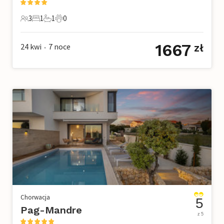
3
1
1
0
3 Goście
1 Sypialnia
1 Łazienka
0 Zwierzęta domowe
1667
24 kwi
7
noce
zł
•
Chorwacja
5
Pag-Mandre
z 5