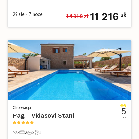
8 Goście
3 Sypialnie
2 Łazienki
2 Zwierzęta domowe
11 216
29 sie
7
noce
zł
14 018
 zł
•
Chorwacja
5
Pag - Vidasovi Stani
z 5
4
2
2
1
4 Goście
2 Sypialnie
2 Łazienki
1 Zwierzę domowe