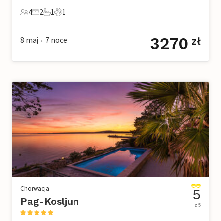
4
2
1
1
4 Goście
2 Sypialnie
1 Łazienka
1 Zwierzę domowe
3270
8 maj
7
noce
zł
•
Chorwacja
5
Pag-Kosljun
z 5