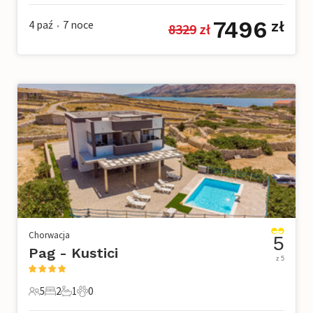
7496
4 paź
7
noce
zł
8329
 zł
•
Chorwacja
5
Pag - Kustici
z 5
5
2
1
0
5 Goście
2 Sypialnie
1 Łazienka
0 Zwierzęta domowe