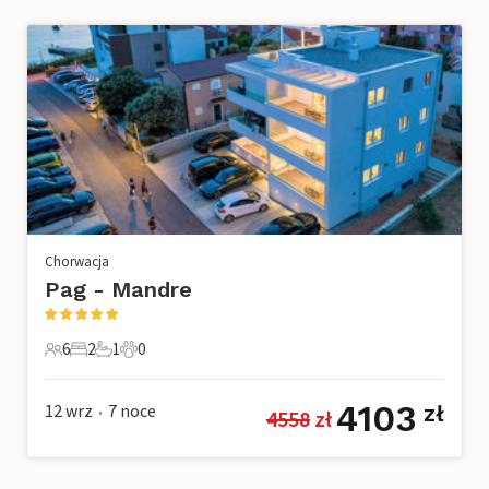
Chorwacja
Pag - Mandre
6
2
1
0
6 Goście
2 Sypialnie
1 Łazienka
0 Zwierzęta domowe
4103
12 wrz
7
noce
zł
4558
 zł
•