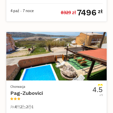
7496
4 paź
7
noce
zł
8329
 zł
•
Chorwacja
4.5
Pag-Zubovici
z 5
4
2
2
1
4 Goście
2 Sypialnie
2 Łazienki
1 Zwierzę domowe