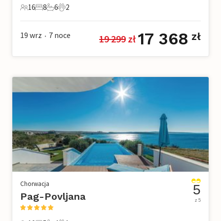
16
8
6
2
16 Goście
8 Sypialnie
6 Łazienki
2 Zwierzęta domowe
17 368
19 wrz
7
noce
zł
19 299
 zł
•
Chorwacja
5
Pag-Povljana
z 5