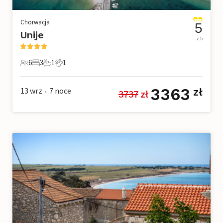
Chorwacja
5
Unije
z 5
6
3
1
1
6 Goście
3 Sypialnie
1 Łazienka
1 Zwierzę domowe
3363
13 wrz
7
noce
zł
3737
 zł
•