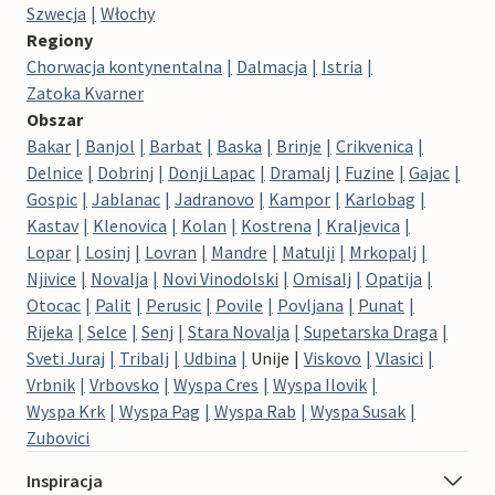
Szwecja
Włochy
Regiony
Chorwacja kontynentalna
Dalmacja
Istria
Zatoka Kvarner
Obszar
Bakar
Banjol
Barbat
Baska
Brinje
Crikvenica
Delnice
Dobrinj
Donji Lapac
Dramalj
Fuzine
Gajac
Gospic
Jablanac
Jadranovo
Kampor
Karlobag
Kastav
Klenovica
Kolan
Kostrena
Kraljevica
Lopar
Losinj
Lovran
Mandre
Matulji
Mrkopalj
Njivice
Novalja
Novi Vinodolski
Omisalj
Opatija
Otocac
Palit
Perusic
Povile
Povljana
Punat
Rijeka
Selce
Senj
Stara Novalja
Supetarska Draga
Sveti Juraj
Tribalj
Udbina
Unije
Viskovo
Vlasici
Vrbnik
Vrbovsko
Wyspa Cres
Wyspa Ilovik
Wyspa Krk
Wyspa Pag
Wyspa Rab
Wyspa Susak
Zubovici
Inspiracja