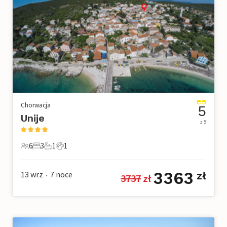
Chorwacja
5
Unije
z 5
6
3
1
1
6 Goście
3 Sypialnie
1 Łazienka
1 Zwierzę domowe
3363
13 wrz
7
noce
zł
3737
 zł
•