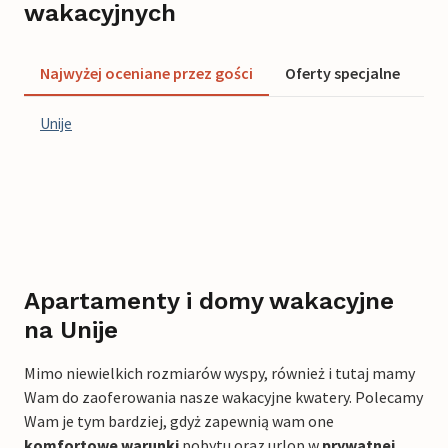
wakacyjnych
Najwyżej oceniane przez gości
Oferty specjalne
Of
Unije
Apartamenty i domy wakacyjne
na Unije
Mimo niewielkich rozmiarów wyspy, również i tutaj mamy
Wam do zaoferowania nasze wakacyjne kwatery. Polecamy
Wam je tym bardziej, gdyż zapewnią wam one
komfortowe warunki
pobytu oraz urlop w
prywatnej