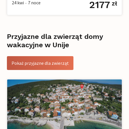
2177
24 kwi
7
noce
zł
•
Przyjazne dla zwierząt domy
wakacyjne w Unije
Pokaż przyjazne dla zwierząt