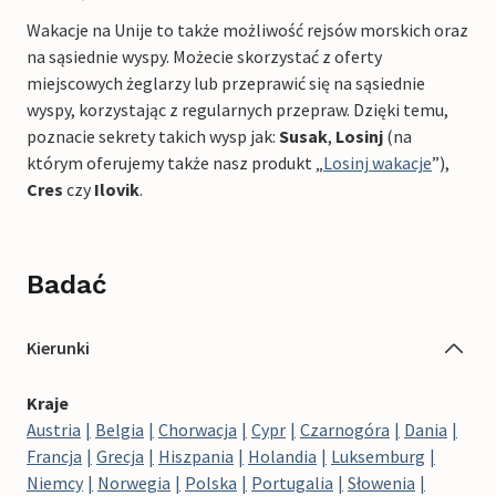
Wakacje na Unije to także możliwość rejsów morskich oraz
na sąsiednie wyspy. Możecie skorzystać z oferty
miejscowych żeglarzy lub przeprawić się na sąsiednie
wyspy, korzystając z regularnych przepraw. Dzięki temu,
poznacie sekrety takich wysp jak:
Susak
,
Losinj
(na
którym oferujemy także nasz produkt „
Losinj wakacje
”),
Cres
czy
Ilovik
.
Badać
Kierunki
Kraje
Austria
Belgia
Chorwacja
Cypr
Czarnogóra
Dania
Francja
Grecja
Hiszpania
Holandia
Luksemburg
Niemcy
Norwegia
Polska
Portugalia
Słowenia