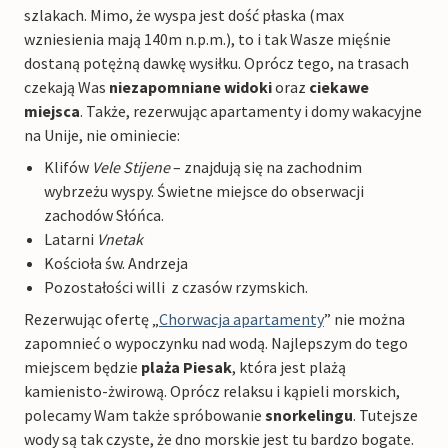
szlakach. Mimo, że wyspa jest dość płaska (max
wzniesienia mają 140m n.p.m.), to i tak Wasze mięśnie
dostaną potężną dawkę wysiłku. Oprócz tego, na trasach
czekają Was
niezapomniane widoki
oraz
ciekawe
miejsca
. Także, rezerwując apartamenty i domy wakacyjne
na Unije, nie ominiecie:
Klifów
Vele Stijene
– znajdują się na zachodnim
wybrzeżu wyspy. Świetne miejsce do obserwacji
zachodów Słóńca.
Latarni
Vnetak
Kościoła św. Andrzeja
Pozostałości willi z czasów rzymskich.
Rezerwując ofertę „
Chorwacja apartamenty
” nie można
zapomnieć o wypoczynku nad wodą. Najlepszym do tego
miejscem będzie
plaża Piesak
, która jest plażą
kamienisto-żwirową. Oprócz relaksu i kąpieli morskich,
polecamy Wam także spróbowanie
snorkelingu
. Tutejsze
wody są tak czyste, że dno morskie jest tu bardzo bogate.