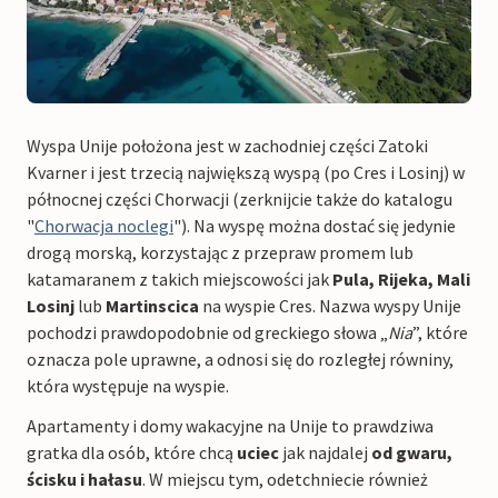
Wyspa Unije położona jest w zachodniej części Zatoki
Kvarner i jest trzecią największą wyspą (po Cres i Losinj) w
północnej części Chorwacji (zerknijcie także do katalogu
"
Chorwacja noclegi
"). Na wyspę można dostać się jedynie
drogą morską, korzystając z przepraw promem lub
katamaranem z takich miejscowości jak
Pula, Rijeka, Mali
Losinj
lub
Martinscica
na wyspie Cres. Nazwa wyspy Unije
pochodzi prawdopodobnie od greckiego słowa „
Nia
”, które
oznacza pole uprawne, a odnosi się do rozległej równiny,
która występuje na wyspie.
Apartamenty i domy wakacyjne na Unije to prawdziwa
gratka dla osób, które chcą
uciec
jak najdalej
od gwaru,
ścisku i hałasu
. W miejscu tym, odetchniecie również