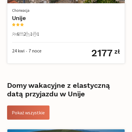
Chorwacja
Unije
6
2
1
1
6 Goście
2 Sypialnie
1 Łazienka
1 Zwierzę domowe
2177
24 kwi
7
noce
zł
•
Domy wakacyjne z elastyczną
datą przyjazdu w Unije
Pokaż wszystkie