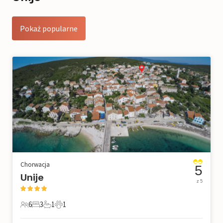
Pokaż popularne
Chorwacja
5
Unije
z 5
6
3
1
1
6 Goście
3 Sypialnie
1 Łazienka
1 Zwierzę domowe