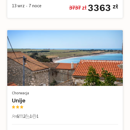
3363
13 wrz
7
noce
zł
3737
 zł
•
Chorwacja
Unije
6
2
1
1
6 Goście
2 Sypialnie
1 Łazienka
1 Zwierzę domowe