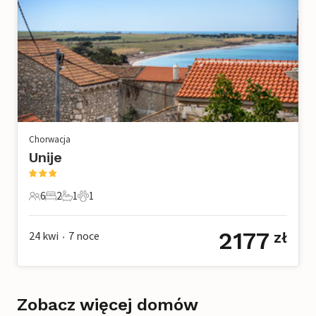
Chorwacja
Unije
6
2
1
1
6 Goście
2 Sypialnie
1 Łazienka
1 Zwierzę domowe
2177
24 kwi
7
noce
zł
•
Zobacz więcej domów