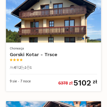
Chorwacja
Gorski Kotar - Trsce
4
2
1
1
4 Goście
2 Sypialnie
1 Łazienka
1 Zwierzę domowe
5102
9 sie
7
noce
zł
6378
 zł
•