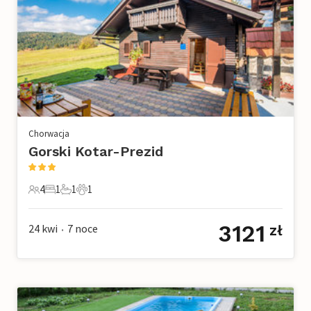
Chorwacja
Gorski Kotar-Prezid
4
1
1
1
4 Goście
1 Sypialnia
1 Łazienka
1 Zwierzę domowe
3121
24 kwi
7
noce
zł
•