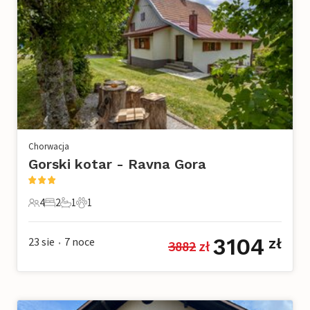
Chorwacja
Gorski kotar - Ravna Gora
4
2
1
1
4 Goście
2 Sypialnie
1 Łazienka
1 Zwierzę domowe
3104
23 sie
7
noce
zł
3882
 zł
•