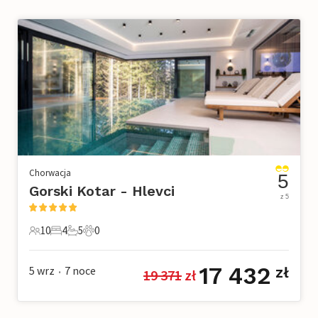
Chorwacja
5
Gorski Kotar - Hlevci
z 5
10
4
5
0
10 Goście
4 Sypialnie
5 Łazienki
0 Zwierzęta domowe
17 432
5 wrz
7
noce
zł
19 371
 zł
•