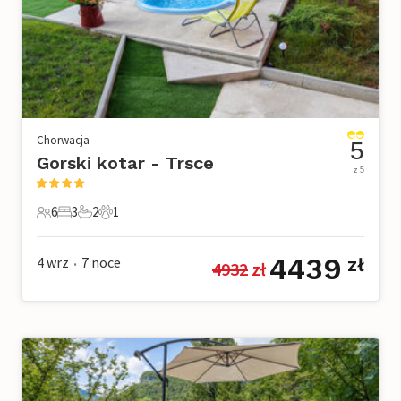
Chorwacja
5
Gorski kotar - Trsce
z 5
6
3
2
1
6 Goście
3 Sypialnie
2 Łazienki
1 Zwierzę domowe
4439
4 wrz
7
noce
zł
4932
 zł
•