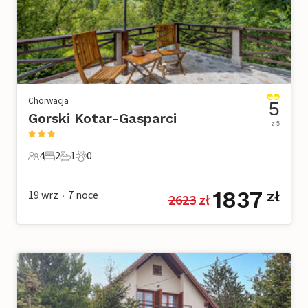
Chorwacja
5
Gorski Kotar-Gasparci
z 5
4
2
1
0
4 Goście
2 Sypialnie
1 Łazienka
0 Zwierzęta domowe
1837
19 wrz
7
noce
zł
2623
 zł
•