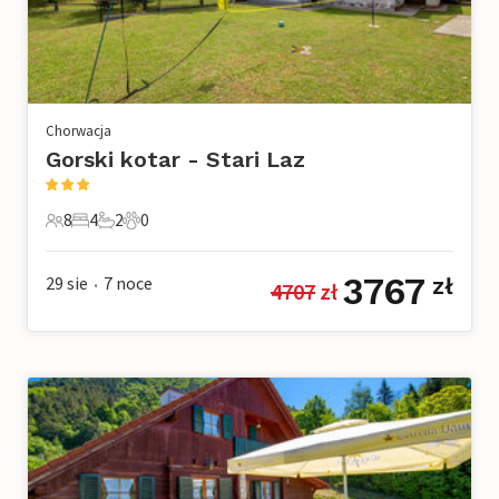
Chorwacja
Gorski kotar - Stari Laz
8
4
2
0
8 Goście
4 Sypialnie
2 Łazienki
0 Zwierzęta domowe
3767
29 sie
7
noce
zł
4707
 zł
•