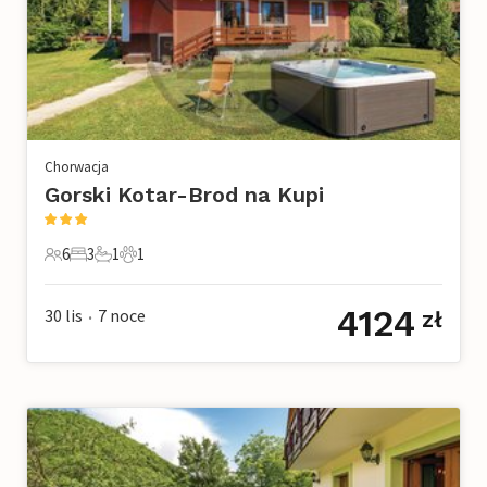
Chorwacja
Gorski Kotar-Brod na Kupi
6
3
1
1
6 Goście
3 Sypialnie
1 Łazienka
1 Zwierzę domowe
4124
30 lis
7
noce
zł
•