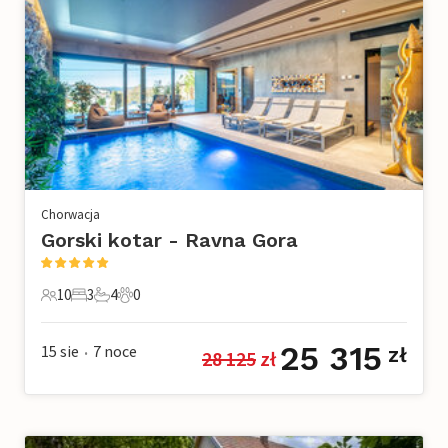
Chorwacja
Gorski kotar - Ravna Gora
10
3
4
0
10 Goście
3 Sypialnie
4 Łazienki
0 Zwierzęta domowe
25 315
15 sie
7
noce
zł
28 125
 zł
•