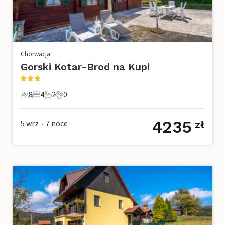
Chorwacja
Gorski Kotar-Brod na Kupi
8
4
2
0
8 Goście
4 Sypialnie
2 Łazienki
0 Zwierzęta domowe
4235
5 wrz
7
noce
zł
•