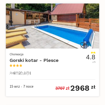
Chorwacja
4.8
Gorski kotar - Plesce
z 5
6
2
1
1
6 Goście
2 Sypialnie
1 Łazienka
1 Zwierzę domowe
2968
15 wrz
7
noce
zł
3707
 zł
•