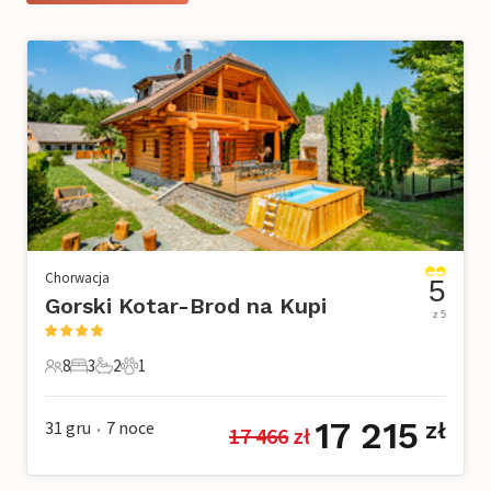
Chorwacja
5
Gorski Kotar-Brod na Kupi
z 5
8
3
2
1
8 Goście
3 Sypialnie
2 Łazienki
1 Zwierzę domowe
17 215
31 gru
7
noce
zł
17 466
 zł
•