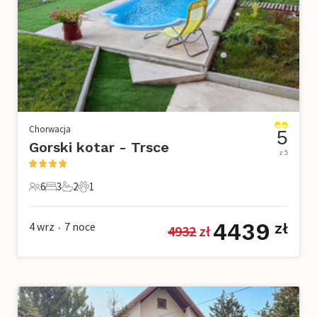
Chorwacja
5
Gorski kotar - Trsce
z 5
6
3
2
1
6 Goście
3 Sypialnie
2 Łazienki
1 Zwierzę domowe
4439
4 wrz
7
noce
zł
4932
 zł
•