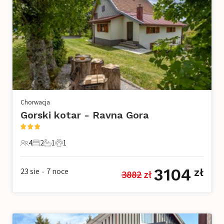
Chorwacja
Gorski kotar - Ravna Gora
4
2
1
1
4 Goście
2 Sypialnie
1 Łazienka
1 Zwierzę domowe
3104
23 sie
7
noce
zł
3882
 zł
•