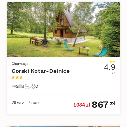
Chorwacja
4.9
Gorski Kotar-Delnice
z 5
5
1
1
2
5 Goście
1 Sypialnia
1 Łazienka
2 Zwierzęta domowe
867
28 wrz
7
noce
zł
1084
 zł
•