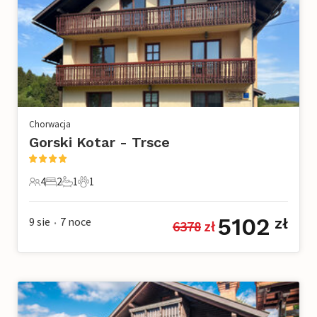
Chorwacja
Gorski Kotar - Trsce
4
2
1
1
4 Goście
2 Sypialnie
1 Łazienka
1 Zwierzę domowe
5102
9 sie
7
noce
zł
6378
 zł
•