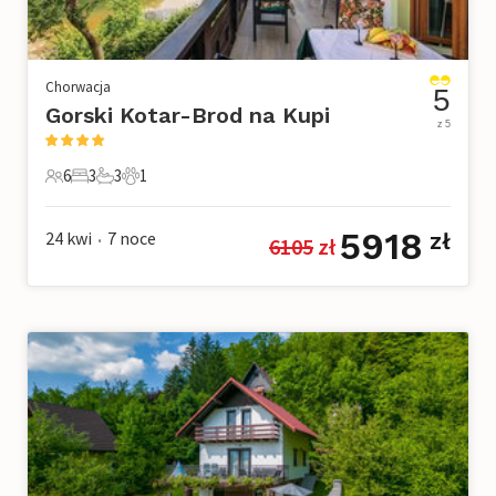
Chorwacja
5
Gorski Kotar-Brod na Kupi
z 5
6
3
3
1
6 Goście
3 Sypialnie
3 Łazienki
1 Zwierzę domowe
5918
24 kwi
7
noce
zł
6105
 zł
•