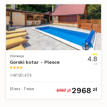
Chorwacja
4.8
Gorski kotar - Plesce
z 5
6
2
1
1
6 Goście
2 Sypialnie
1 Łazienka
1 Zwierzę domowe
2968
15 wrz
7
noce
zł
3707
 zł
•