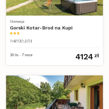
Chorwacja
Gorski Kotar-Brod na Kupi
6
3
1
1
6 Goście
3 Sypialnie
1 Łazienka
1 Zwierzę domowe
4124
30 lis
7
noce
zł
•