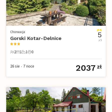
Chorwacja
5
Gorski Kotar-Delnice
z 5
2
1
1
0
2 Goście
1 Sypialnia
1 Łazienka
0 Zwierzęta domowe
2037
26 sie
7
noce
zł
•