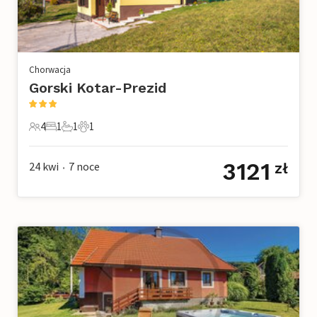
Chorwacja
Gorski Kotar-Prezid
4
1
1
1
4 Goście
1 Sypialnia
1 Łazienka
1 Zwierzę domowe
3121
24 kwi
7
noce
zł
•