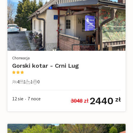
Chorwacja
Gorski kotar - Crni Lug
4
1
1
0
4 Goście
1 Sypialnia
1 Łazienka
0 Zwierzęta domowe
2440
12 sie
7
noce
zł
3048
 zł
•