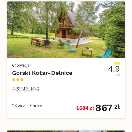
Chorwacja
4.9
Gorski Kotar-Delnice
z 5
5
1
1
2
5 Goście
1 Sypialnia
1 Łazienka
2 Zwierzęta domowe
867
28 wrz
7
noce
zł
1084
 zł
•