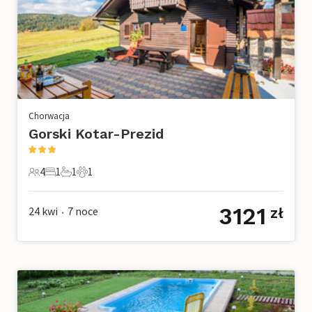
Chorwacja
Gorski Kotar-Prezid
4
1
1
1
4 Goście
1 Sypialnia
1 Łazienka
1 Zwierzę domowe
3121
24 kwi
7
noce
zł
•