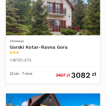
Chorwacja
Gorski Kotar-Ravna Gora
6
3
1
1
6 Goście
3 Sypialnie
1 Łazienka
1 Zwierzę domowe
3082
22 sie
7
noce
zł
3427
 zł
•