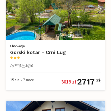
Chorwacja
Gorski kotar - Crni Lug
2
1
1
0
2 Goście
1 Sypialnia
1 Łazienka
0 Zwierzęta domowe
2717
15 sie
7
noce
zł
3019
 zł
•