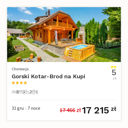
Chorwacja
5
Gorski Kotar-Brod na Kupi
z 5
8
3
2
1
8 Goście
3 Sypialnie
2 Łazienki
1 Zwierzę domowe
17 215
31 gru
7
noce
zł
17 466
 zł
•