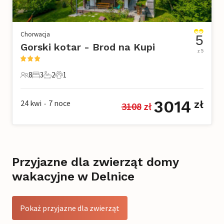
Chorwacja
5
Gorski kotar - Brod na Kupi
z 5
8
3
2
1
8 Goście
3 Sypialnie
2 Łazienki
1 Zwierzę domowe
3014
24 kwi
7
noce
zł
3108
 zł
•
Przyjazne dla zwierząt domy
wakacyjne w Delnice
Pokaż przyjazne dla zwierząt