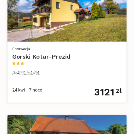
Chorwacja
Gorski Kotar-Prezid
4
1
1
1
4 Goście
1 Sypialnia
1 Łazienka
1 Zwierzę domowe
3121
24 kwi
7
noce
zł
•