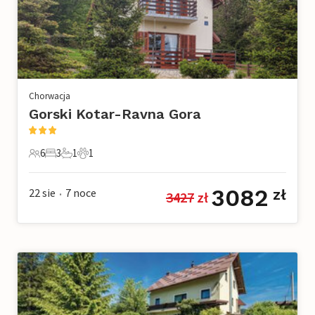
Chorwacja
Gorski Kotar-Ravna Gora
6
3
1
1
6 Goście
3 Sypialnie
1 Łazienka
1 Zwierzę domowe
3082
22 sie
7
noce
zł
3427
 zł
•