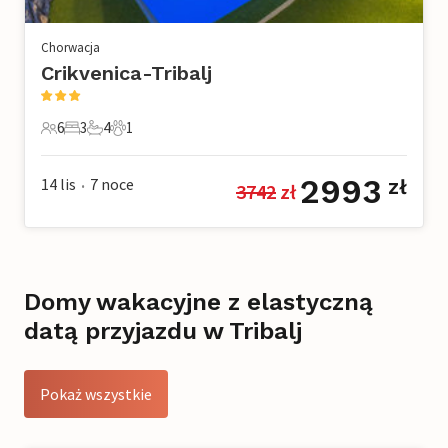
Chorwacja
Crikvenica-Tribalj
6
3
4
1
6 Goście
3 Sypialnie
4 Łazienki
1 Zwierzę domowe
2993
14 lis
7
noce
zł
3742
 zł
•
Domy wakacyjne z elastyczną
datą przyjazdu w Tribalj
Pokaż wszystkie