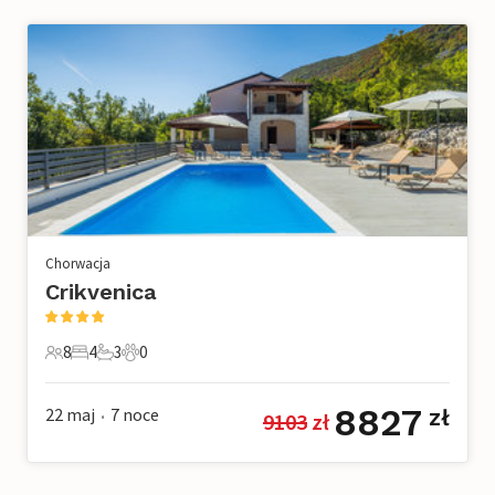
Chorwacja
Crikvenica
8
4
3
0
8 Goście
4 Sypialnie
3 Łazienki
0 Zwierzęta domowe
8827
22 maj
7
noce
zł
9103
 zł
•