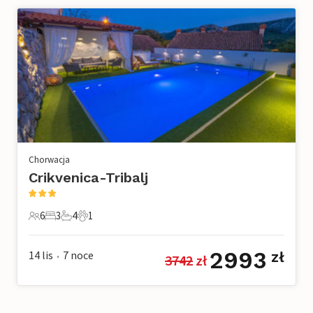
Chorwacja
Crikvenica-Tribalj
6
3
4
1
6 Goście
3 Sypialnie
4 Łazienki
1 Zwierzę domowe
2993
14 lis
7
noce
zł
3742
 zł
•