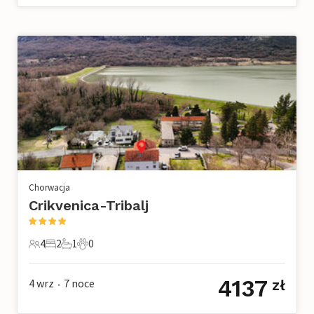
Chorwacja
Crikvenica-Tribalj
4
2
1
0
4 Goście
2 Sypialnie
1 Łazienka
0 Zwierzęta domowe
4137
4 wrz
7
noce
zł
•