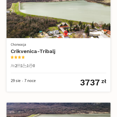
Chorwacja
Crikvenica-Tribalj
2
1
1
0
2 Goście
1 Sypialnia
1 Łazienka
0 Zwierzęta domowe
3737
29 sie
7
noce
zł
•