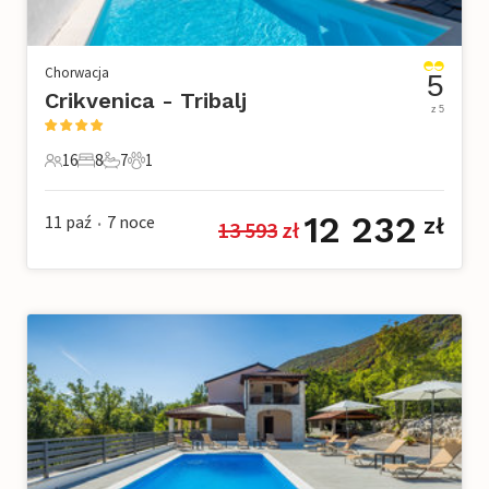
Chorwacja
5
Crikvenica - Tribalj
z 5
16
8
7
1
16 Goście
8 Sypialnie
7 Łazienki
1 Zwierzę domowe
12 232
11 paź
7
noce
zł
13 593
 zł
•