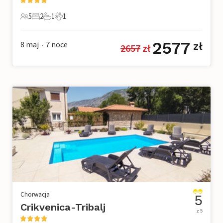
5
2
1
1
5 Goście
2 Sypialnie
1 Łazienka
1 Zwierzę domowe
2577
8 maj
7
noce
zł
2657
 zł
•
Chorwacja
5
Crikvenica-Tribalj
z 5