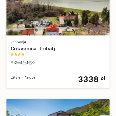
Chorwacja
Crikvenica-Tribalj
2
1
1
0
2 Goście
1 Sypialnia
1 Łazienka
0 Zwierzęta domowe
3338
29 sie
7
noce
zł
•