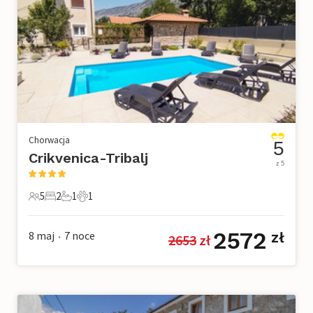
Chorwacja
5
Crikvenica-Tribalj
z 5
5
2
1
1
5 Goście
2 Sypialnie
1 Łazienka
1 Zwierzę domowe
2572
8 maj
7
noce
zł
2653
 zł
•