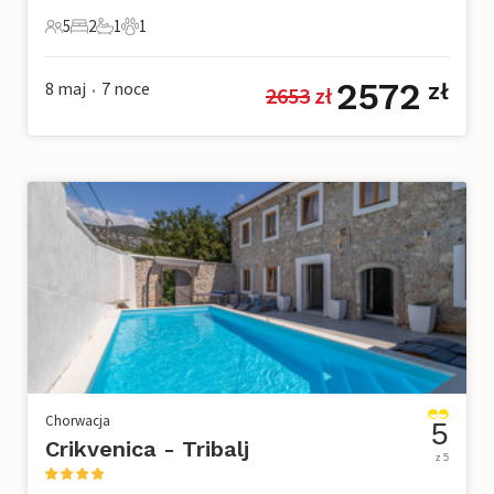
5
2
1
1
5 Goście
2 Sypialnie
1 Łazienka
1 Zwierzę domowe
2572
8 maj
7
noce
zł
2653
 zł
•
Chorwacja
5
Crikvenica - Tribalj
z 5