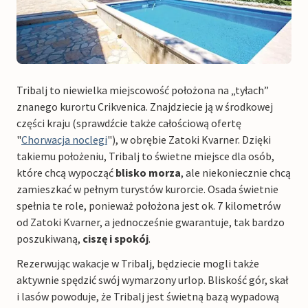
Tribalj to niewielka miejscowość położona na „tyłach”
znanego kurortu Crikvenica. Znajdziecie ją w środkowej
części kraju (sprawdźcie także całościową ofertę
"
Chorwacja noclegi
"), w obrębie Zatoki Kvarner. Dzięki
takiemu położeniu, Tribalj to świetne miejsce dla osób,
które chcą wypocząć
blisko morza
, ale niekoniecznie chcą
zamieszkać w pełnym turystów kurorcie. Osada świetnie
spełnia te role, ponieważ położona jest ok. 7 kilometrów
od Zatoki Kvarner, a jednocześnie gwarantuje, tak bardzo
poszukiwaną,
ciszę i spokój
.
Rezerwując wakacje w Tribalj, będziecie mogli także
aktywnie spędzić swój wymarzony urlop. Bliskość gór, skał
i lasów powoduje, że Tribalj jest świetną bazą wypadową