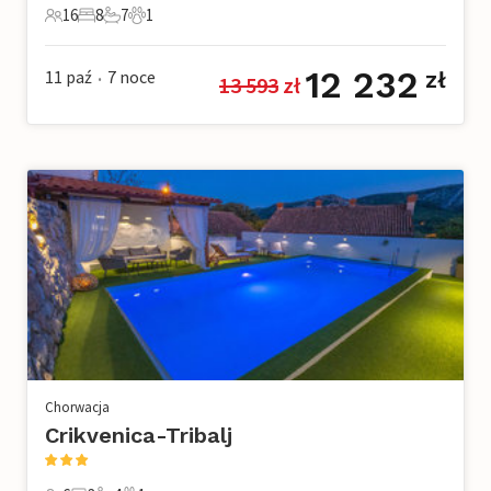
16
8
7
1
16 Goście
8 Sypialnie
7 Łazienki
1 Zwierzę domowe
12 232
11 paź
7
noce
zł
13 593
 zł
•
Chorwacja
Crikvenica-Tribalj