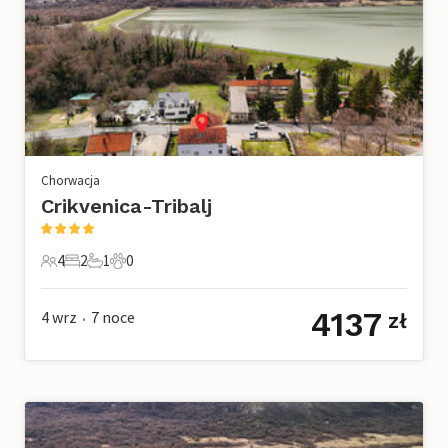
Chorwacja
Crikvenica-Tribalj
4
2
1
0
4 Goście
2 Sypialnie
1 Łazienka
0 Zwierzęta domowe
4137
4 wrz
7
noce
zł
•