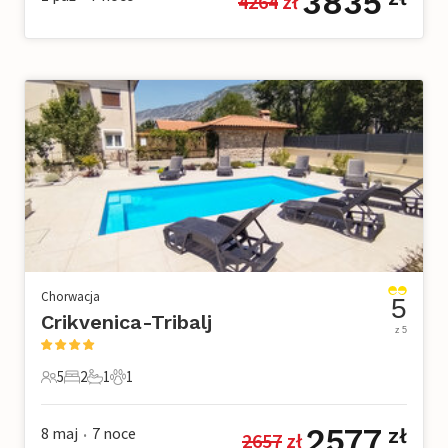
3835
4264
 zł
Chorwacja
5
Crikvenica-Tribalj
z 5
5
2
1
1
5 Goście
2 Sypialnie
1 Łazienka
1 Zwierzę domowe
2577
8 maj
7
noce
zł
2657
 zł
•