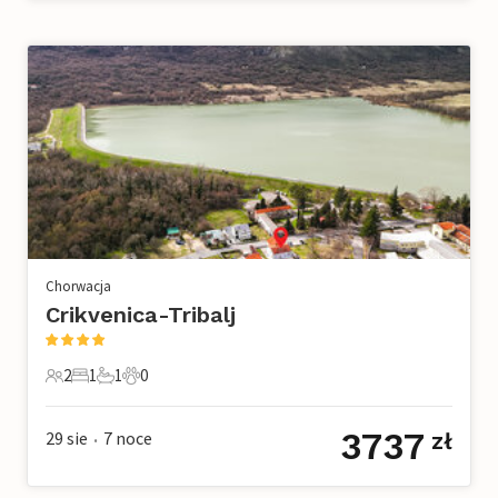
Chorwacja
Crikvenica-Tribalj
2
1
1
0
2 Goście
1 Sypialnia
1 Łazienka
0 Zwierzęta domowe
3737
29 sie
7
noce
zł
•