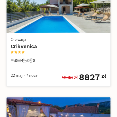
Chorwacja
Crikvenica
8
4
3
0
8 Goście
4 Sypialnie
3 Łazienki
0 Zwierzęta domowe
8827
22 maj
7
noce
zł
9103
 zł
•