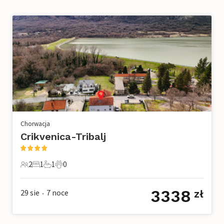
Chorwacja
Crikvenica-Tribalj
2
1
1
0
2 Goście
1 Sypialnia
1 Łazienka
0 Zwierzęta domowe
3338
29 sie
7
noce
zł
•