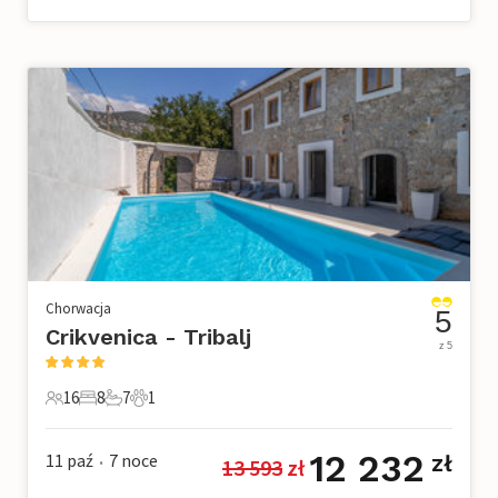
Chorwacja
5
Crikvenica - Tribalj
z 5
16
8
7
1
16 Goście
8 Sypialnie
7 Łazienki
1 Zwierzę domowe
12 232
11 paź
7
noce
zł
13 593
 zł
•