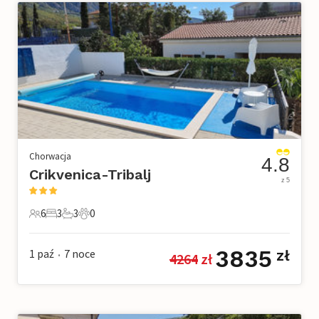
Chorwacja
4.8
Crikvenica-Tribalj
z 5
6
3
3
0
6 Goście
3 Sypialnie
3 Łazienki
0 Zwierzęta domowe
3835
1 paź
7
noce
zł
4264
 zł
•