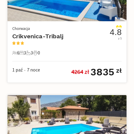
Chorwacja
4.8
Crikvenica-Tribalj
z 5
6
3
3
0
6 Goście
3 Sypialnie
3 Łazienki
0 Zwierzęta domowe
3835
1 paź
7
noce
zł
4264
 zł
•