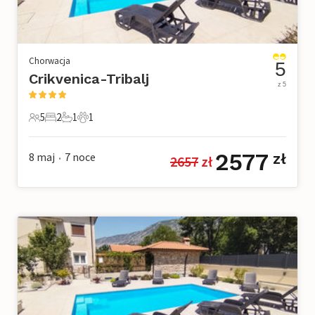
Chorwacja
5
Crikvenica-Tribalj
z 5
5
2
1
1
5 Goście
2 Sypialnie
1 Łazienka
1 Zwierzę domowe
2577
8 maj
7
noce
zł
2657
 zł
•