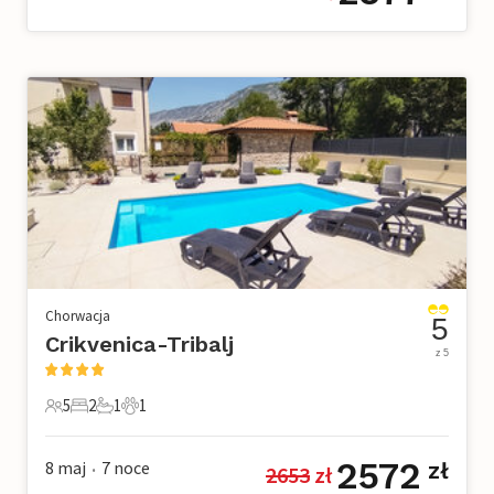
Chorwacja
5
Crikvenica-Tribalj
z 5
5
2
1
1
5 Goście
2 Sypialnie
1 Łazienka
1 Zwierzę domowe
2572
8 maj
7
noce
zł
2653
 zł
•