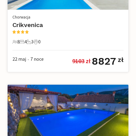
Chorwacja
Crikvenica
8
4
3
0
8 Goście
4 Sypialnie
3 Łazienki
0 Zwierzęta domowe
8827
22 maj
7
noce
zł
9103
 zł
•