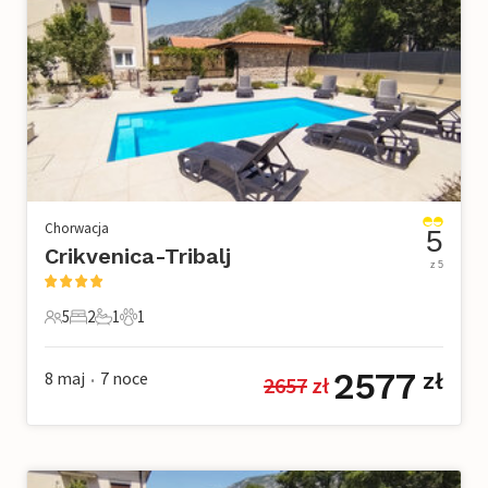
Chorwacja
5
Crikvenica-Tribalj
z 5
5
2
1
1
5 Goście
2 Sypialnie
1 Łazienka
1 Zwierzę domowe
2577
8 maj
7
noce
zł
2657
 zł
•