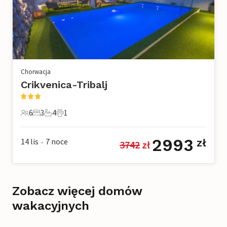
Chorwacja
Crikvenica-Tribalj
6
3
4
1
6 Goście
3 Sypialnie
4 Łazienki
1 Zwierzę domowe
2993
14 lis
7
noce
zł
3742
 zł
•
Zobacz więcej domów
wakacyjnych