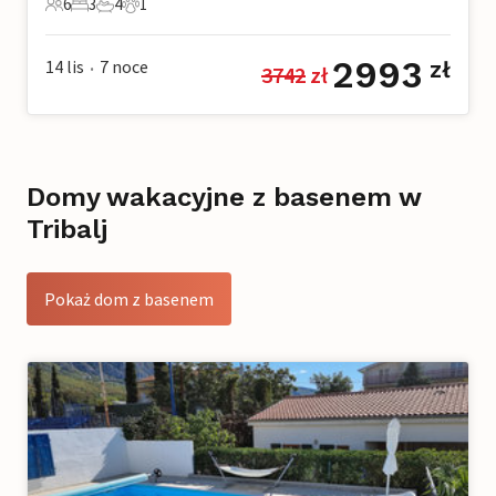
6
3
4
1
6 Goście
3 Sypialnie
4 Łazienki
1 Zwierzę domowe
2993
14 lis
7
noce
zł
3742
 zł
•
Domy wakacyjne z basenem w
Tribalj
Pokaż dom z basenem