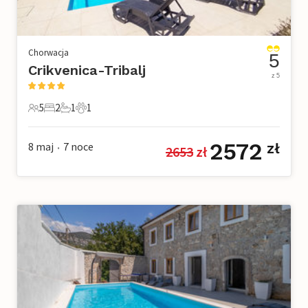
Chorwacja
5
Crikvenica-Tribalj
z 5
5
2
1
1
5 Goście
2 Sypialnie
1 Łazienka
1 Zwierzę domowe
2572
8 maj
7
noce
zł
2653
 zł
•