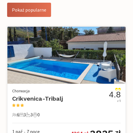
Pokaż popularne
Chorwacja
4.8
Crikvenica-Tribalj
z 5
6
3
3
0
6 Goście
3 Sypialnie
3 Łazienki
0 Zwierzęta domowe
1 paź
7
noce
zł
•