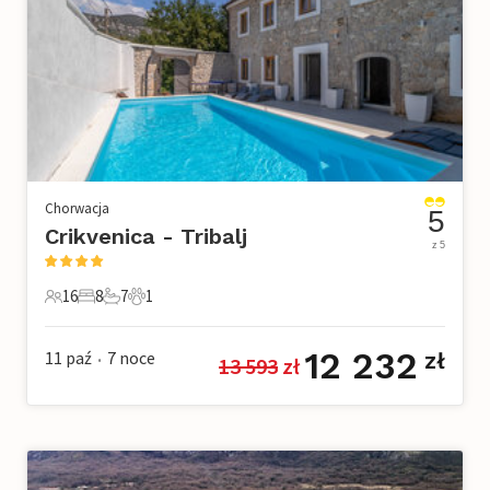
Chorwacja
5
Crikvenica - Tribalj
z 5
16
8
7
1
16 Goście
8 Sypialnie
7 Łazienki
1 Zwierzę domowe
12 232
11 paź
7
noce
zł
13 593
 zł
•