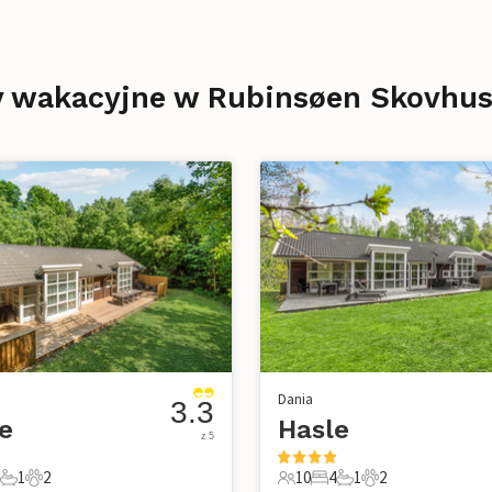
my wakacyjne w Rubinsøen Skovhu
Dania
3.3
e
Hasle
z 5
1
2
10
4
1
2
ie
ypialnie
1 Łazienka
2 Zwierzęta domowe
10 Goście
4 Sypialnie
1 Łazienka
2 Zwierzęta dom