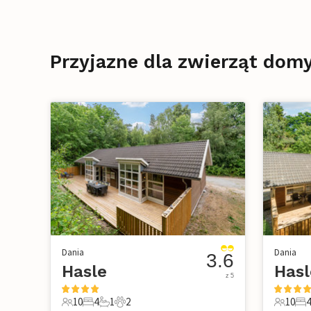
Przyjazne dla zwierząt do
Dania
Dania
3.6
Hasle
Hasl
z 5
10
4
1
2
10
4
10 Goście
4 Sypialnie
1 Łazienka
2 Zwierzęta domowe
10 Gośc
4 S