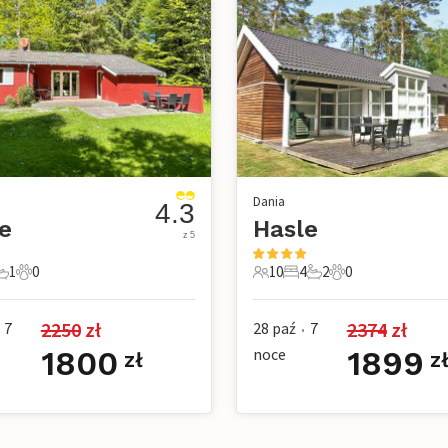
Dania
4.3
e
Hasle
z 5
1
0
10
4
2
0
e
pialnie
1 Łazienka
0 Zwierzęta domowe
10 Goście
4 Sypialnie
2 Łazienki
0 Zwierzęta dom
2250
 zł
2374
 zł
7
28 paź
7
•
1800
noce
1899
zł
z