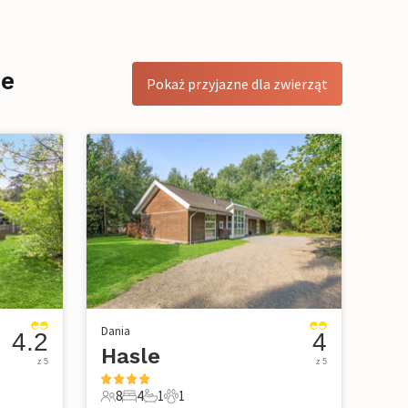
se
Pokaż przyjazne dla zwierząt
Dania
4.2
4
Hasle
z 5
z 5
8
4
1
1
owe
8 Goście
4 Sypialnie
1 Łazienka
1 Zwierzę domowe