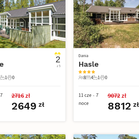
Dania
2
e
Hasle
z 5
1
0
8
4
1
0
ie
ypialnie
1 Łazienka
0 Zwierzęta domowe
8 Goście
4 Sypialnie
1 Łazienka
0 Zwierzęta dom
2716
 zł
9072
 zł
7
11 cze
7
•
2649
noce
8812
zł
zł