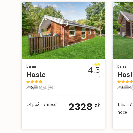
Dania
Dania
4.3
Hasle
Hasl
z 5
8
4
1
1
6
4
8 Goście
4 Sypialnie
1 Łazienka
1 Zwierzę domowe
6 Gości
4 Sy
2328
24 paź
7
noce
1 lis
7
zł
•
•
noce