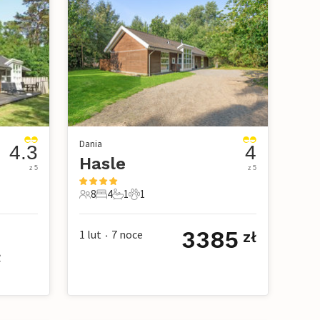
Dania
4.3
4
Hasle
z 5
z 5
8
4
1
1
owe
8 Goście
4 Sypialnie
1 Łazienka
1 Zwierzę domowe
3385
1 lut
7
noce
zł
•
ł