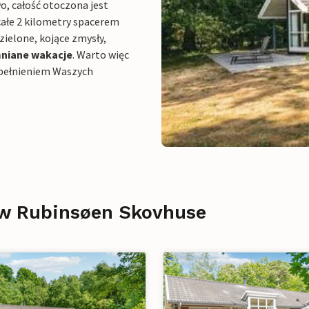
wo, całość otoczona jest
całe 2 kilometry spacerem
zielone, kojące zmysły,
niane wakacje
. Warto więc
 spełnieniem Waszych
w Rubinsøen Skovhuse