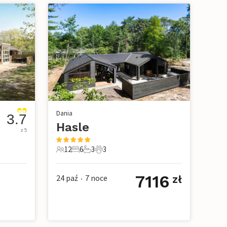
Dania
3.7
Hasle
z 5
12
6
3
3
owe
12 Goście
6 Sypialnie
3 Łazienki
3 Zwierzęta domowe
7116
24 paź
7
noce
zł
•
ł