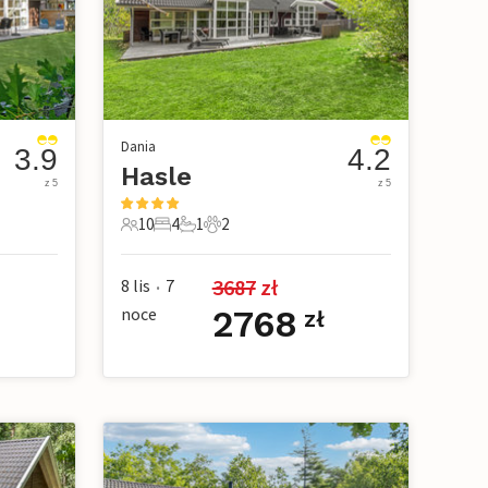
Dania
3.9
4.2
Hasle
z 5
z 5
10
4
1
2
owe
10 Goście
4 Sypialnie
1 Łazienka
2 Zwierzęta domowe
3687
 zł
8 lis
7
•
noce
2768
ł
zł