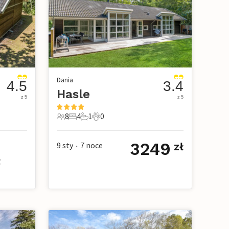
Dania
4.5
3.4
Hasle
z 5
z 5
8
4
1
0
owe
8 Goście
4 Sypialnie
1 Łazienka
0 Zwierzęta domowe
3249
9 sty
7
noce
zł
•
ł