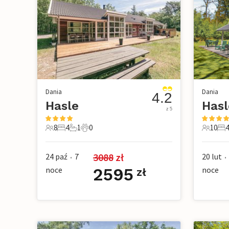
Dania
Dania
4.2
Hasle
Hasl
z 5
8
4
1
0
10
4
8 Goście
4 Sypialnie
1 Łazienka
0 Zwierzęta domowe
10 Gośc
4 S
3088
 zł
24 paź
7
20 lut
•
•
noce
2595
noce
zł