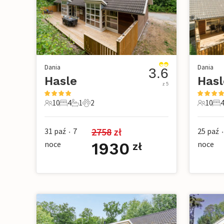
Dania
Dania
3.6
Hasle
Hasl
z 5
10
4
1
2
10
4
10 Goście
4 Sypialnie
1 Łazienka
2 Zwierzęta domowe
10 Gośc
4 S
2758
 zł
31 paź
7
25 paź
•
•
noce
1930
noce
zł