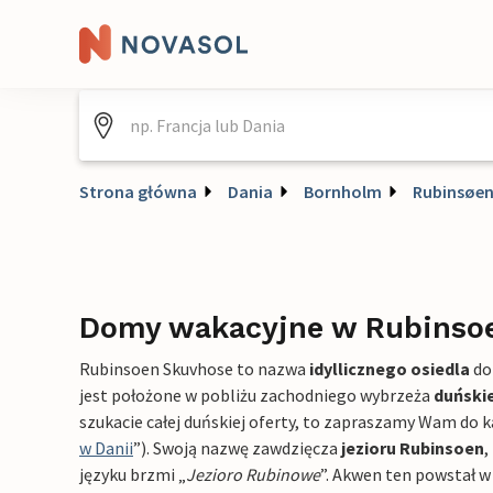
Strona główna
Dania
Bornholm
Rubinsøen
Domy wakacyjne w Rubinso
Rubinsoen Skuvhose to nazwa
idyllicznego osiedla
do
jest położone w pobliżu zachodniego wybrzeża
duński
szukacie całej duńskiej oferty, to zapraszamy Wam do k
w Danii
”). Swoją nazwę zawdzięcza
jezioru Rubinsoen
,
języku brzmi „
Jezioro Rubinowe
”. Akwen ten powstał w