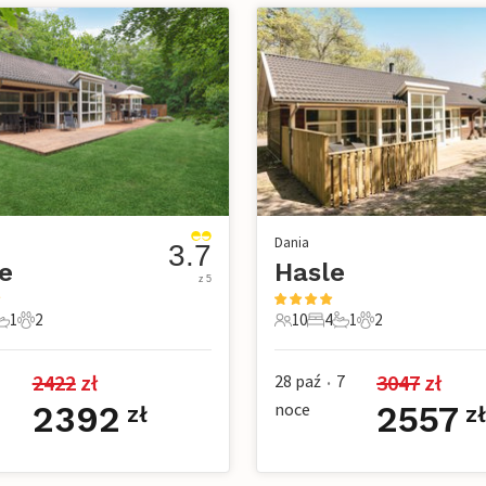
Dania
3.7
e
Hasle
z 5
1
2
10
4
1
2
e
pialnie
1 Łazienka
2 Zwierzęta domowe
10 Goście
4 Sypialnie
1 Łazienka
2 Zwierzęta dom
2422
 zł
3047
 zł
28 paź
7
•
2392
noce
2557
zł
z