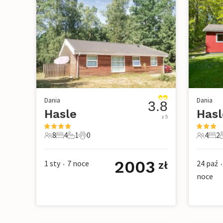
Dania
Dania
3.8
Hasle
Hasl
z 5
8
4
1
0
4
2
8 Goście
4 Sypialnie
1 Łazienka
0 Zwierzęta domowe
4 Gości
2 Sy
2003
1 sty
7
noce
24 paź
zł
•
•
noce