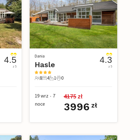
Dania
4.5
4.3
Hasle
z 5
z 5
8
4
1
0
owe
8 Goście
4 Sypialnie
1 Łazienka
0 Zwierzęta domowe
4175
 zł
19 wrz
7
•
noce
3996
zł