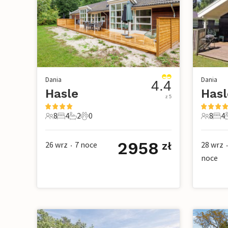
Dania
Dania
4.4
Hasle
Hasl
z 5
8
4
2
0
8
4
8 Goście
4 Sypialnie
2 Łazienki
0 Zwierzęta domowe
8 Gości
4 Sy
2958
26 wrz
7
noce
28 wrz
zł
•
•
noce