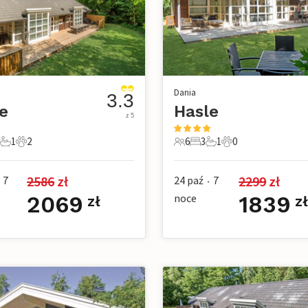
Dania
3.3
e
Hasle
z 5
1
2
6
3
1
0
ie
ypialnie
1 Łazienka
2 Zwierzęta domowe
6 Goście
3 Sypialnie
1 Łazienka
0 Zwierzęta dom
2586
 zł
2299
 zł
7
24 paź
7
•
2069
noce
1839
zł
z