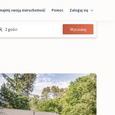
najmij swoją nieruchomość
Pomoc
Zaloguj się
Zaloguj się
2 gości
Wyszukaj
Gość
Właściciel domu