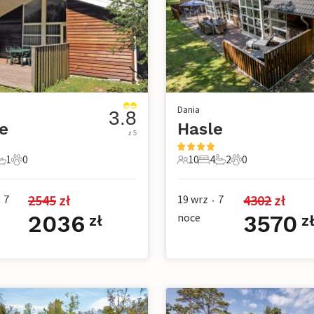
Dania
3.8
e
Hasle
z 5
1
0
10
4
2
0
e
pialnie
1 Łazienka
0 Zwierzęta domowe
10 Goście
4 Sypialnie
2 Łazienki
0 Zwierzęta dom
2545
 zł
4302
 zł
7
19 wrz
7
•
2036
noce
3570
zł
z