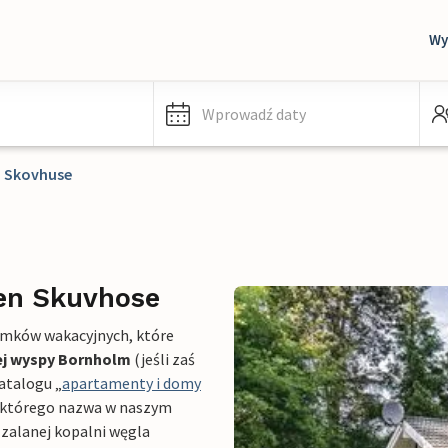
Wy
Wprowadź daty
 Skovhuse
en Skuvhose
mków wakacyjnych, które
ej wyspy Bornholm
(jeśli zaś
atalogu „
apartamenty i domy
 którego nazwa w naszym
 zalanej kopalni węgla