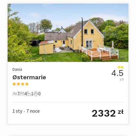
Dania
4.5
Østermarie
z 5
7
4
1
0
7 Goście
4 Sypialnie
1 Łazienka
0 Zwierzęta domowe
2332
1 sty
7
noce
zł
•