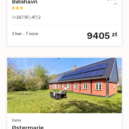
Bølshavn
z 5
16
9
4
2
16 Goście
9 Sypialnie
4 Łazienki
2 Zwierzęta domowe
9405
3 kwi
7
noce
zł
•
Dania
Østermarie