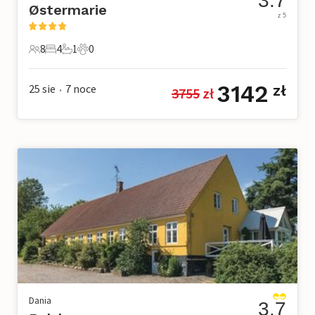
3.7
Østermarie
z 5
8
4
1
0
8 Goście
4 Sypialnie
1 Łazienka
0 Zwierzęta domowe
3142
25 sie
7
noce
zł
3755
 zł
•
Dania
3.7