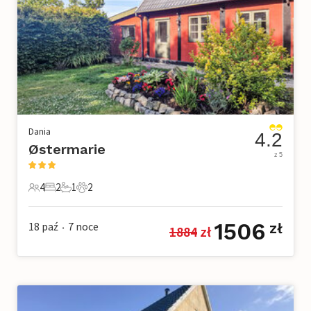
Dania
4.2
Østermarie
z 5
4
2
1
2
4 Goście
2 Sypialnie
1 Łazienka
2 Zwierzęta domowe
1506
18 paź
7
noce
zł
1884
 zł
•