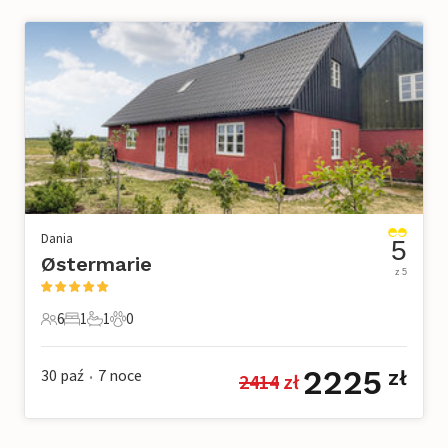
Dania
5
Østermarie
z 5
6
1
1
0
6 Goście
1 Sypialnia
1 Łazienka
0 Zwierzęta domowe
2225
30 paź
7
noce
zł
2414
 zł
•