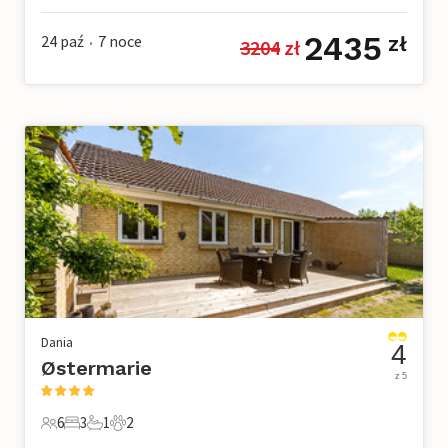
2435
24 paź
7
noce
zł
3204
 zł
•
Dania
4
Østermarie
z 5
6
3
1
2
6 Goście
3 Sypialnie
1 Łazienka
2 Zwierzęta domowe