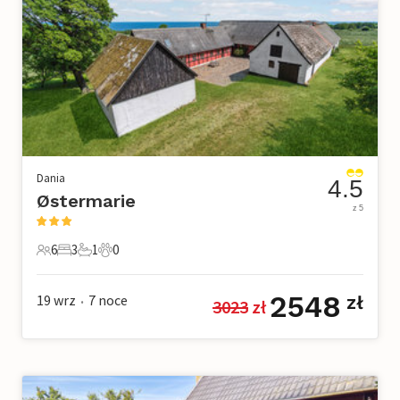
Dania
4.5
Østermarie
z 5
6
3
1
0
6 Goście
3 Sypialnie
1 Łazienka
0 Zwierzęta domowe
2548
19 wrz
7
noce
zł
3023
 zł
•