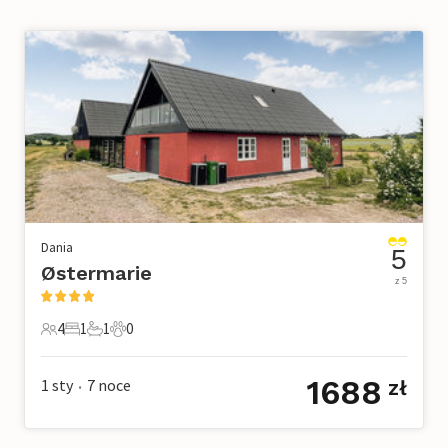
Dania
5
Østermarie
z 5
4
1
1
0
4 Goście
1 Sypialnia
1 Łazienka
0 Zwierzęta domowe
1688
1 sty
7
noce
zł
•