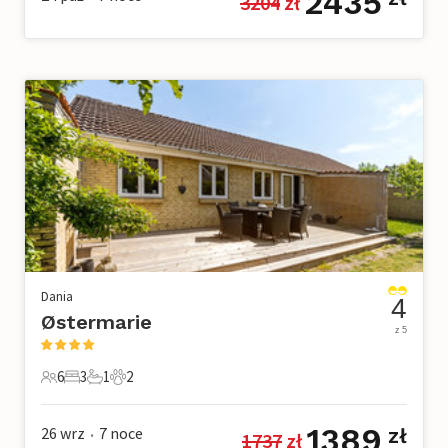
2435
3204
 zł
Dania
4
Østermarie
z 5
6
3
1
2
6 Goście
3 Sypialnie
1 Łazienka
2 Zwierzęta domowe
1389
26 wrz
7
noce
zł
1737
 zł
•