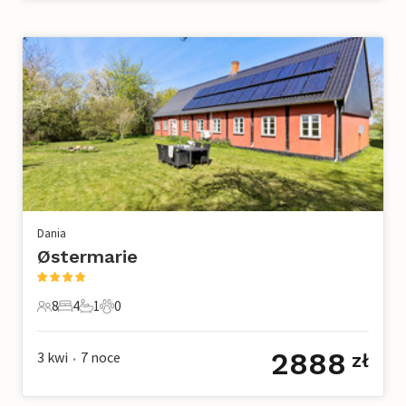
Dania
Østermarie
8
4
1
0
8 Goście
4 Sypialnie
1 Łazienka
0 Zwierzęta domowe
2888
3 kwi
7
noce
zł
•