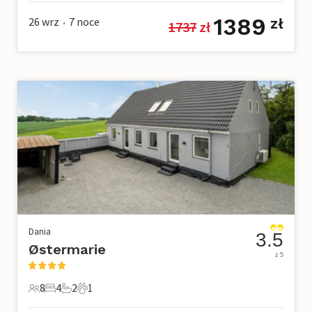
1389
26 wrz
7
noce
zł
1737
 zł
•
Dania
3.5
Østermarie
z 5
8
4
2
1
8 Goście
4 Sypialnie
2 Łazienki
1 Zwierzę domowe