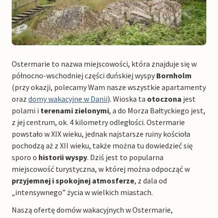
Ostermarie to nazwa miejscowości, która znajduje się w
północno-wschodniej części duńskiej wyspy
Bornholm
(przy okazji, polecamy Wam nasze wszystkie apartamenty
oraz
domy wakacyjne w Danii
). Wioska ta
otoczona
jest
polami i
terenami zielonymi
, a do Morza Bałtyckiego jest,
z jej centrum, ok. 4 kilometry odległości. Ostermarie
powstało w XIX wieku, jednak najstarsze ruiny kościoła
pochodzą aż z XII wieku, także można tu dowiedzieć się
sporo o
historii wyspy
. Dziś jest to popularna
miejscowość turystyczna, w której można odpocząć w
przyjemnej i spokojnej atmosferze
, z dala od
„intensywnego” życia w wielkich miastach.
Naszą ofertę domów wakacyjnych w Ostermarie,