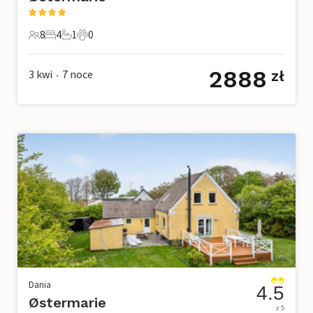
8
4
1
0
8 Goście
4 Sypialnie
1 Łazienka
0 Zwierzęta domowe
2888
3 kwi
7
noce
zł
•
Dania
4.5
Østermarie
z 5