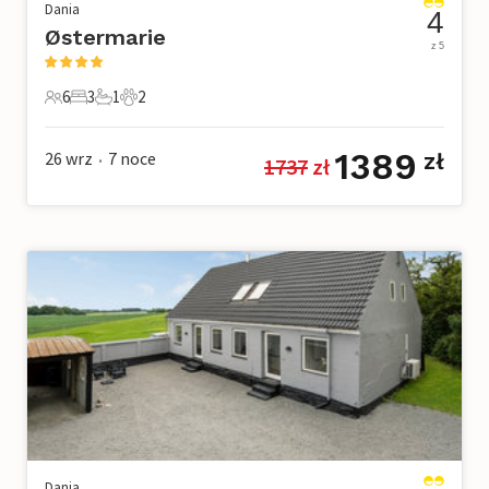
Dania
4
Østermarie
z 5
6
3
1
2
6 Goście
3 Sypialnie
1 Łazienka
2 Zwierzęta domowe
1389
26 wrz
7
noce
zł
1737
 zł
•
Dania