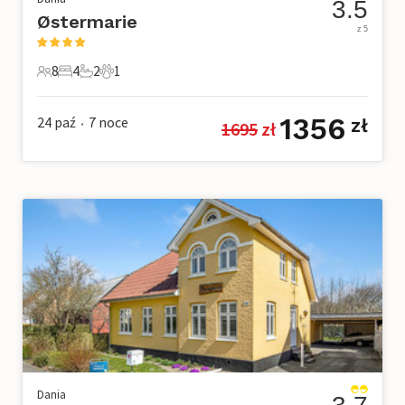
3.5
Østermarie
z 5
8
4
2
1
8 Goście
4 Sypialnie
2 Łazienki
1 Zwierzę domowe
1356
24 paź
7
noce
zł
1695
 zł
•
Dania