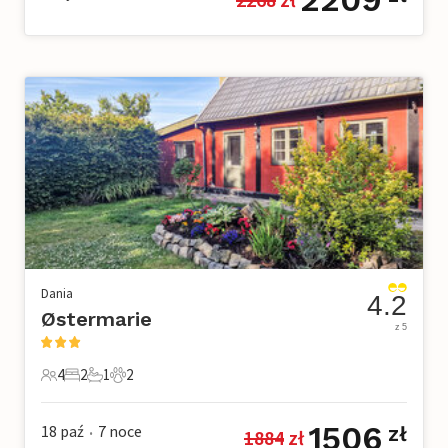
Dania
4.2
Østermarie
z 5
4
2
1
2
4 Goście
2 Sypialnie
1 Łazienka
2 Zwierzęta domowe
1506
18 paź
7
noce
zł
1884
 zł
•