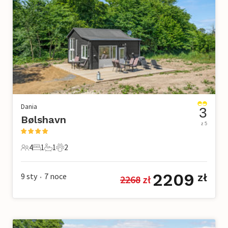
Dania
3
Bølshavn
z 5
4
1
1
2
4 Goście
1 Sypialnia
1 Łazienka
2 Zwierzęta domowe
2209
9 sty
7
noce
zł
2268
 zł
•