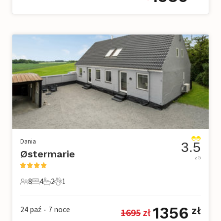
Dania
3.5
Østermarie
z 5
8
4
2
1
8 Goście
4 Sypialnie
2 Łazienki
1 Zwierzę domowe
1356
24 paź
7
noce
zł
1695
 zł
•