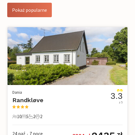
Pokaż popularne
Dania
3.3
Randkløve
z 5
10
5
2
2
10 Goście
5 Sypialnie
2 Łazienki
2 Zwierzęta domowe
24 paź
7
noce
zł
•