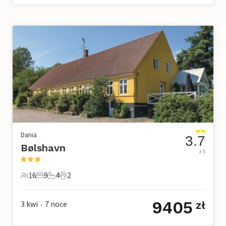
Dania
3.7
Bølshavn
z 5
16
9
4
2
16 Goście
9 Sypialnie
4 Łazienki
2 Zwierzęta domowe
9405
3 kwi
7
noce
zł
•