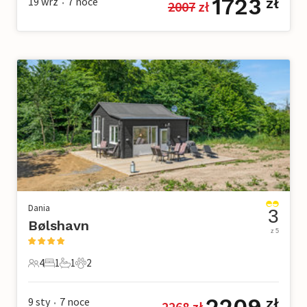
1723
19 wrz
7
noce
zł
2007
 zł
•
Dania
3
Bølshavn
z 5
4
1
1
2
4 Goście
1 Sypialnia
1 Łazienka
2 Zwierzęta domowe
2209
9 sty
7
noce
zł
2268
 zł
•