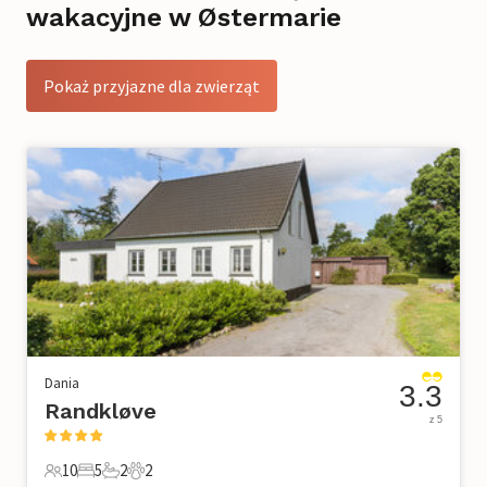
wakacyjne w Østermarie
Pokaż przyjazne dla zwierząt
Dania
3.3
Randkløve
z 5
10
5
2
2
10 Goście
5 Sypialnie
2 Łazienki
2 Zwierzęta domowe