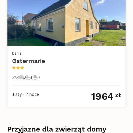
Dania
Østermarie
4
2
1
0
4 Goście
2 Sypialnie
1 Łazienka
0 Zwierzęta domowe
1964
1 sty
7
noce
zł
•
Przyjazne dla zwierząt domy