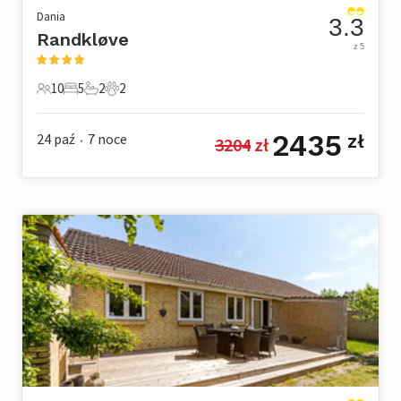
Dania
3.3
Randkløve
z 5
10
5
2
2
10 Goście
5 Sypialnie
2 Łazienki
2 Zwierzęta domowe
2435
24 paź
7
noce
zł
3204
 zł
•