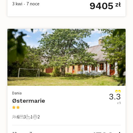
9405
3 kwi
7
noce
zł
•
Dania
3.3
Østermarie
z 5
6
3
1
2
6 Goście
3 Sypialnie
1 Łazienka
2 Zwierzęta domowe