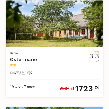
Dania
3.3
Østermarie
z 5
6
3
1
2
6 Goście
3 Sypialnie
1 Łazienka
2 Zwierzęta domowe
1723
19 wrz
7
noce
zł
2007
 zł
•