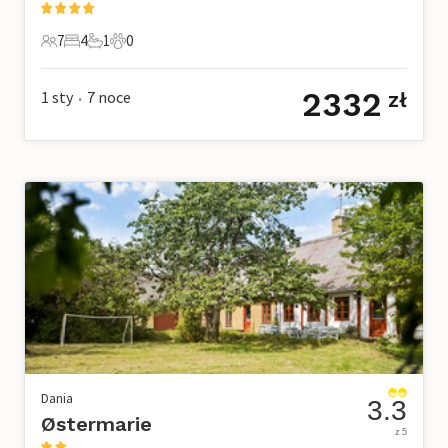
7
4
1
0
7 Goście
4 Sypialnie
1 Łazienka
0 Zwierzęta domowe
2332
1 sty
7
noce
zł
•
Dania
3.3
Østermarie
z 5