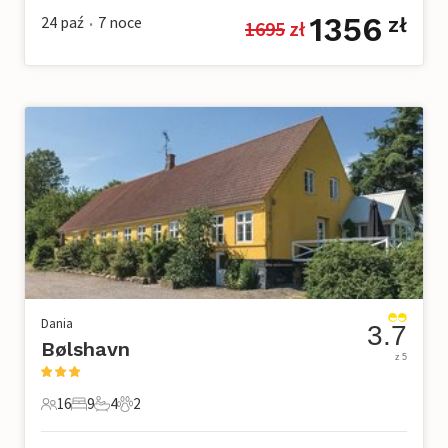
1356
24 paź
7
noce
zł
1695
 zł
•
Dania
3.7
Bølshavn
z 5
16
9
4
2
16 Goście
9 Sypialnie
4 Łazienki
2 Zwierzęta domowe