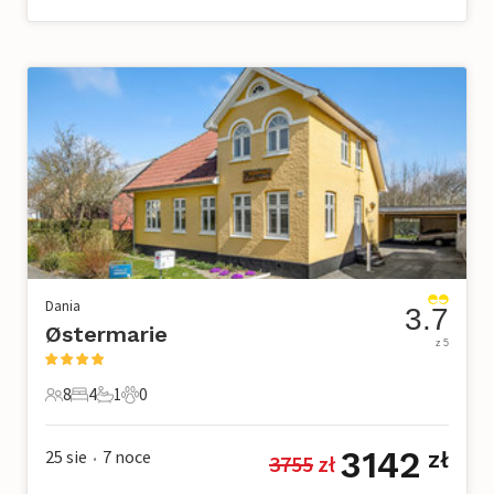
Dania
3.7
Østermarie
z 5
8
4
1
0
8 Goście
4 Sypialnie
1 Łazienka
0 Zwierzęta domowe
3142
25 sie
7
noce
zł
3755
 zł
•