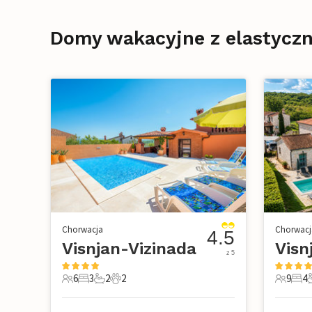
Domy wakacyjne z elastyczn
Chorwacja
Chorwacj
4.5
Visnjan-Vizinada
Visn
z 5
6
3
2
2
9
4
6 Goście
3 Sypialnie
2 Łazienki
2 Zwierzęta domowe
9 Gości
4 Sy
4