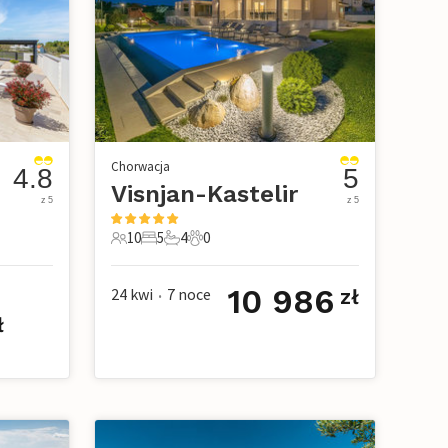
Chorwacja
4.8
5
Visnjan-Kastelir
z 5
z 5
10
5
4
0
owe
10 Goście
5 Sypialnie
4 Łazienki
0 Zwierzęta domowe
10 986
24 kwi
7
noce
zł
•
ł