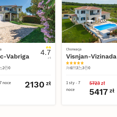
a
Chorwacja
4.7
c-Vabriga
Visnjan-Vizinada
z 5
2
0
6
3
3
0
e
pialnie
 Łazienki
0 Zwierzęta domowe
6 Goście
3 Sypialnie
3 Łazienki
0 Zwierzęta dom
2130
5723
 zł
7
noce
1 sty
7
zł
•
noce
5417
zł