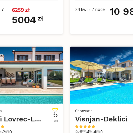
10 9
6259
 zł
7
24 kwi
7
noce
•
5004
zł
a
Chorwacja
5
Sveti Lovrec-Lovrec
Visnjan-Deklici
z 5
2
0
8
4
4
0