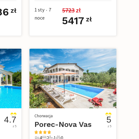
86
5723
 zł
1 sty
7
zł
•
noce
5417
zł
Chorwacja
4.7
5
Porec-Nova Vas
z 5
z 5
4
2
1
0