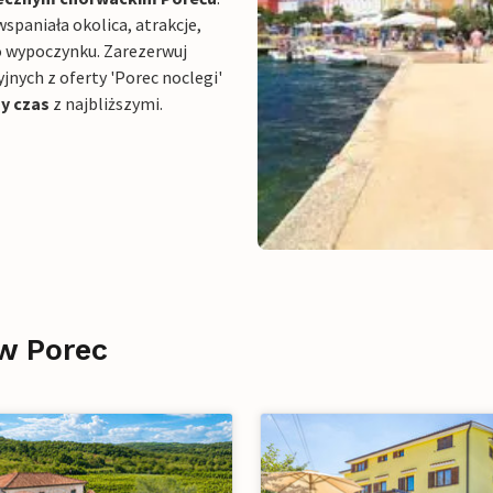
spaniała okolica, atrakcje,
do wypoczynku. Zarezerwuj
nych z oferty 'Porec noclegi'
y czas
z najbliższymi.
w Porec