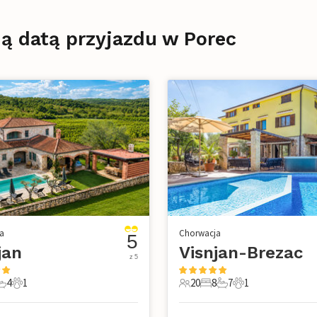
ą datą przyjazdu w Porec
a
Chorwacja
5
jan
Visnjan-Brezac
z 5
4
1
20
8
7
1
e
pialnie
 Łazienki
1 Zwierzę domowe
20 Goście
8 Sypialnie
7 Łazienki
1 Zwierzę domo