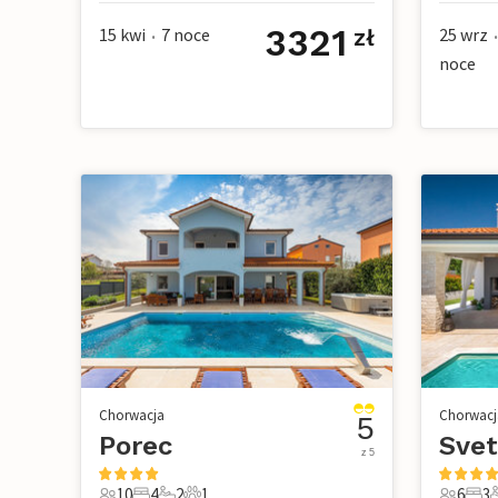
3321
15 kwi
7
noce
25 wrz
zł
•
•
noce
Chorwacja
Chorwacj
5
Porec
z 5
10
4
2
1
6
3