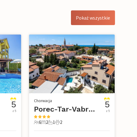
Pokaż wszystkie
Chorwacja
5
5
Porec-Tar-Vabriga
z 5
z 5
6
2
1
2
we
6 Goście
2 Sypialnie
1 Łazienka
2 Zwierzęta domowe