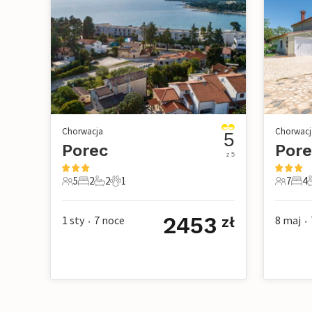
Chorwacja
Chorwacj
5
Porec
Pore
z 5
5
2
2
1
7
4
5 Goście
2 Sypialnie
2 Łazienki
1 Zwierzę domowe
7 Gości
4 Sy
2
2453
1 sty
7
noce
8 maj
zł
•
•