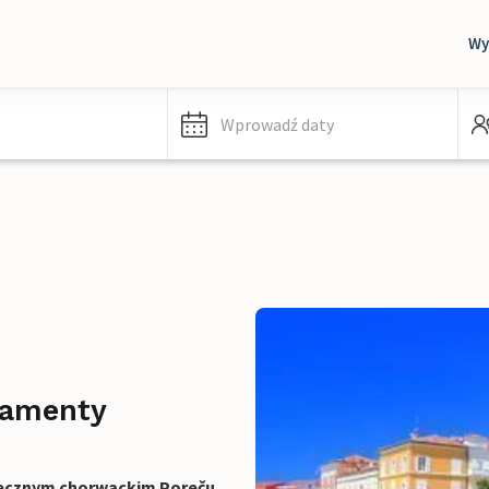
Wy
Wprowadź daty
tamenty
ecznym chorwackim Poreču
.