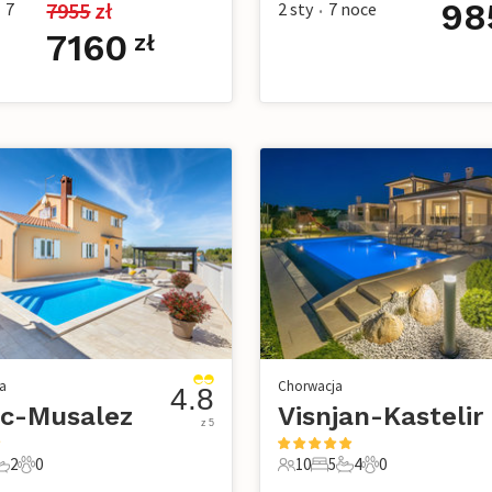
98
7955
 zł
7
2 sty
7
noce
•
7160
zł
a
Chorwacja
4.8
ec-Musalez
Visnjan-Kastelir
z 5
2
0
10
5
4
0
e
pialnie
 Łazienki
0 Zwierzęta domowe
10 Goście
5 Sypialnie
4 Łazienki
0 Zwierzęta dom