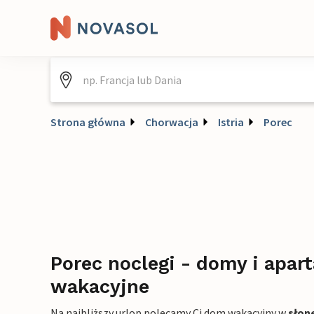
Strona główna
Chorwacja
Istria
Porec
Porec noclegi - domy i apar
wakacyjne
Na najbliższy urlop polecamy Ci dom wakacyjny w
słon