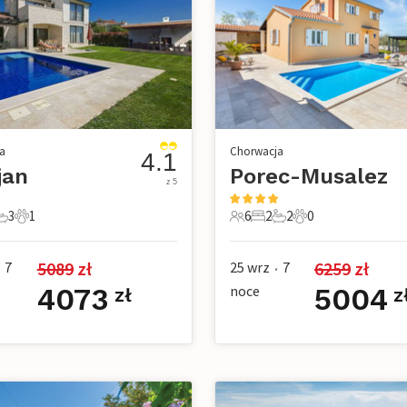
a
Chorwacja
4.1
jan
Porec-Musalez
z 5
3
1
6
2
2
0
e
pialnie
 Łazienki
1 Zwierzę domowe
6 Goście
2 Sypialnie
2 Łazienki
0 Zwierzęta dom
5089
 zł
6259
 zł
7
25 wrz
7
•
4073
noce
5004
zł
z