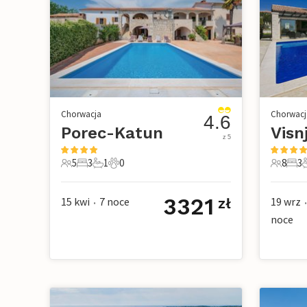
Chorwacja
Chorwacj
4.6
Porec-Katun
Visn
z 5
5
3
1
0
8
3
5 Goście
3 Sypialnie
1 Łazienka
0 Zwierzęta domowe
8 Gości
3 Sy
3
3321
15 kwi
7
noce
19 wrz
zł
•
•
noce