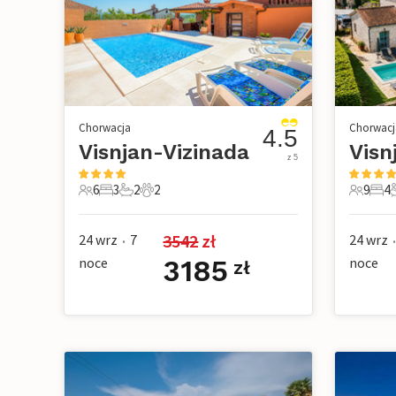
Chorwacja
Chorwacj
4.5
Visnjan-Vizinada
Visn
z 5
6
3
2
2
9
4
6 Goście
3 Sypialnie
2 Łazienki
2 Zwierzęta domowe
9 Gości
4 Sy
4
3542
 zł
24 wrz
7
24 wrz
•
•
noce
3185
noce
zł