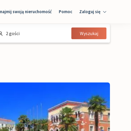
najmij swoją nieruchomość
Pomoc
Zaloguj się
Zaloguj się
2 gości
Wyszukaj
Gość
Właściciel domu