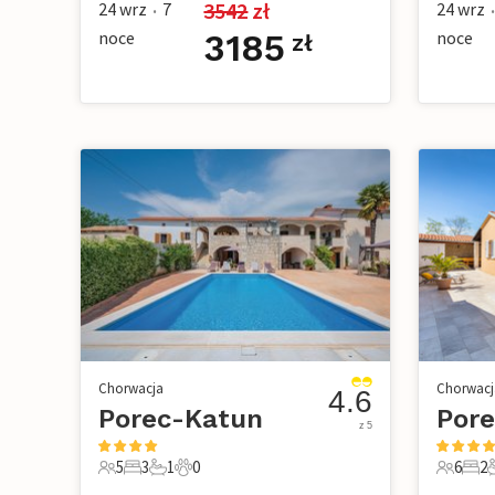
3542
 zł
24 wrz
7
24 wrz
•
•
noce
3185
noce
zł
Chorwacja
Chorwacj
4.6
Porec-Katun
Por
z 5
5
3
1
0
6
2
5 Goście
3 Sypialnie
1 Łazienka
0 Zwierzęta domowe
6 Gości
2 Sy
2