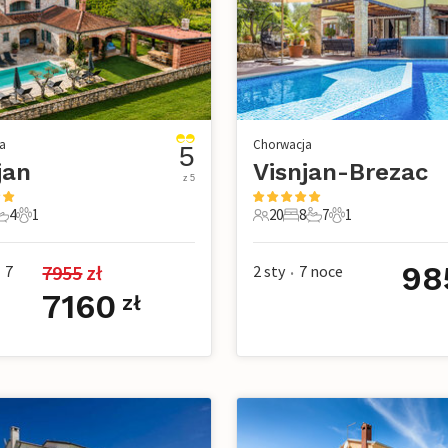
a
Chorwacja
5
jan
Visnjan-Brezac
z 5
4
1
20
8
7
1
e
pialnie
 Łazienki
1 Zwierzę domowe
20 Goście
8 Sypialnie
7 Łazienki
1 Zwierzę domo
98
7955
 zł
7
2 sty
7
noce
•
7160
zł