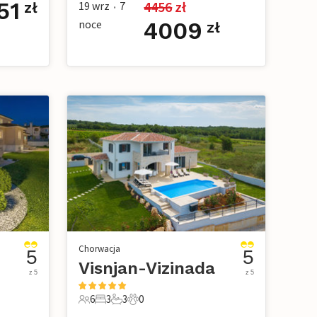
51
4456
 zł
19 wrz
7
zł
•
noce
4009
zł
Chorwacja
5
5
Visnjan-Vizinada
z 5
z 5
6
3
3
0
owe
6 Goście
3 Sypialnie
3 Łazienki
0 Zwierzęta domowe