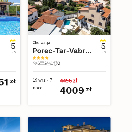
Chorwacja
5
5
Porec-Tar-Vabriga
z 5
z 5
6
2
1
2
we
6 Goście
2 Sypialnie
1 Łazienka
2 Zwierzęta domowe
51
4456
 zł
19 wrz
7
zł
•
noce
4009
zł