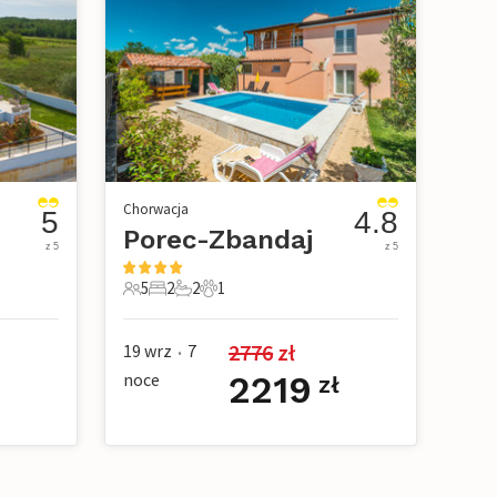
Chorwacja
5
4.8
Porec-Zbandaj
z 5
z 5
5
2
2
1
owe
5 Goście
2 Sypialnie
2 Łazienki
1 Zwierzę domowe
2776
 zł
19 wrz
7
•
noce
2219
zł