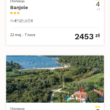
Chorwacja
4
Banjole
z 5
4
2
1
0
4 Goście
2 Sypialnie
1 Łazienka
0 Zwierzęta domowe
2453
22 maj
7
noce
zł
•
Chorwacja