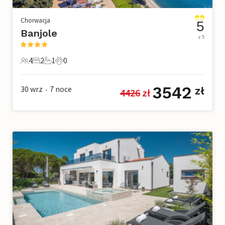
Chorwacja
5
Banjole
z 5
4
2
1
0
4 Goście
2 Sypialnie
1 Łazienka
0 Zwierzęta domowe
3542
30 wrz
7
noce
zł
4426
 zł
•