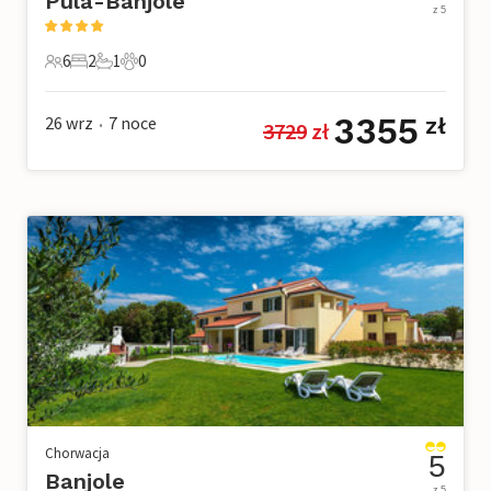
Pula-Banjole
z 5
6
2
1
0
6 Goście
2 Sypialnie
1 Łazienka
0 Zwierzęta domowe
3355
26 wrz
7
noce
zł
3729
 zł
•
Chorwacja
5
Banjole
z 5