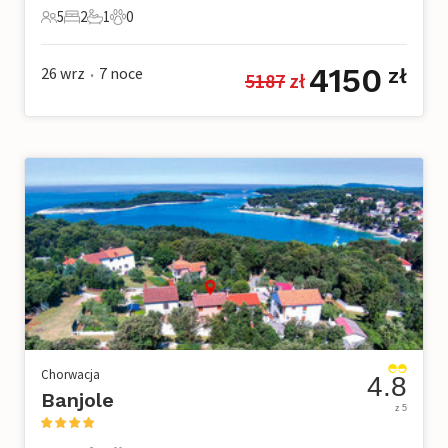
5
2
1
0
5 Goście
2 Sypialnie
1 Łazienka
0 Zwierzęta domowe
4150
26 wrz
7
noce
zł
5187
 zł
•
Chorwacja
4.8
Banjole
z 5