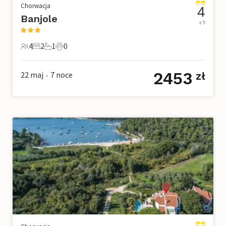
Chorwacja
4
Banjole
z 5
4
2
1
0
4 Goście
2 Sypialnie
1 Łazienka
0 Zwierzęta domowe
2453
22 maj
7
noce
zł
•