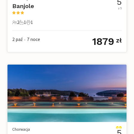
5
Banjole
z 5
2
1
1
2 Goście
1 Łazienka
1 Zwierzę domowe
1879
2 paź
7
noce
zł
•
Chorwacja
5