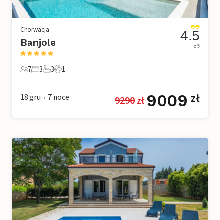
Chorwacja
4.5
Banjole
z 5
7
3
3
1
7 Goście
3 Sypialnie
3 Łazienki
1 Zwierzę domowe
9009
18 gru
7
noce
zł
9290
 zł
•