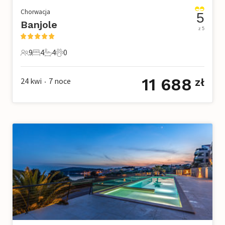
Chorwacja
5
Banjole
z 5
9
4
4
0
9 Goście
4 Sypialnie
4 Łazienki
0 Zwierzęta domowe
11 688
24 kwi
7
noce
zł
•