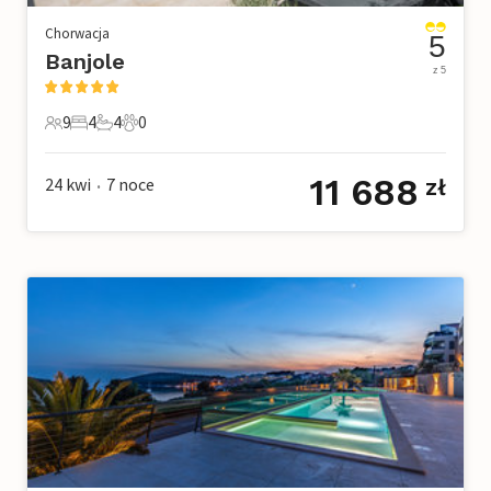
Chorwacja
5
Banjole
z 5
9
4
4
0
9 Goście
4 Sypialnie
4 Łazienki
0 Zwierzęta domowe
11 688
24 kwi
7
noce
zł
•