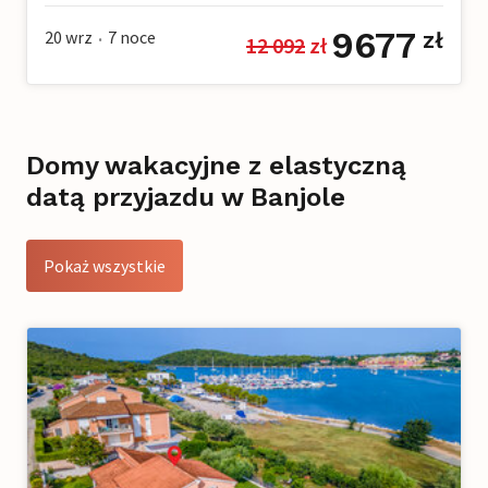
9677
20 wrz
7
noce
zł
12 092
 zł
•
Domy wakacyjne z elastyczną
datą przyjazdu w Banjole
Pokaż wszystkie