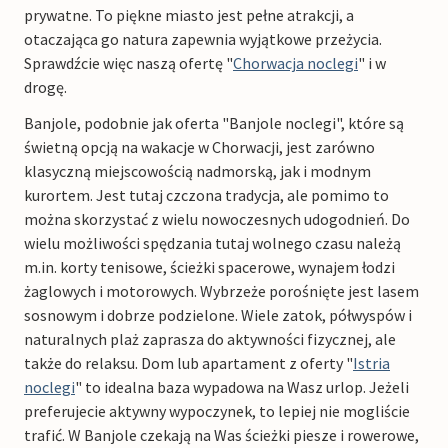
prywatne. To piękne miasto jest pełne atrakcji, a
otaczająca go natura zapewnia wyjątkowe przeżycia.
Sprawdźcie więc naszą ofertę "
Chorwacja noclegi
" i w
drogę.
Banjole, podobnie jak oferta "Banjole noclegi", które są
świetną opcją na wakacje w Chorwacji, jest zarówno
klasyczną miejscowością nadmorską, jak i modnym
kurortem. Jest tutaj czczona tradycja, ale pomimo to
można skorzystać z wielu nowoczesnych udogodnień. Do
wielu możliwości spędzania tutaj wolnego czasu należą
m.in. korty tenisowe, ścieżki spacerowe, wynajem łodzi
żaglowych i motorowych. Wybrzeże porośnięte jest lasem
sosnowym i dobrze podzielone. Wiele zatok, półwyspów i
naturalnych plaż zaprasza do aktywności fizycznej, ale
także do relaksu. Dom lub apartament z oferty "
Istria
noclegi
" to idealna baza wypadowa na Wasz urlop. Jeżeli
preferujecie aktywny wypoczynek, to lepiej nie mogliście
trafić. W Banjole czekają na Was ścieżki piesze i rowerowe,