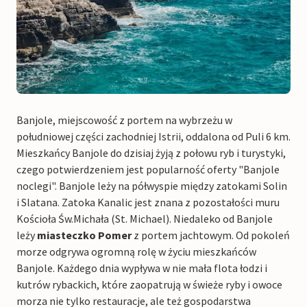
Banjole, miejscowość z portem na wybrzeżu w
południowej części zachodniej Istrii, oddalona od Puli 6 km.
Mieszkańcy Banjole do dzisiaj żyją z połowu ryb i turystyki,
czego potwierdzeniem jest popularność oferty "Banjole
noclegi". Banjole leży na półwyspie między zatokami Solin
i Slatana. Zatoka Kanalic jest znana z pozostałości muru
Kościoła Św.Michała (St. Michael). Niedaleko od Banjole
leży
miasteczko Pomer
z portem jachtowym. Od pokoleń
morze odgrywa ogromną rolę w życiu mieszkańców
Banjole. Każdego dnia wypływa w nie mała flota łodzi i
kutrów rybackich, które zaopatrują w świeże ryby i owoce
morza nie tylko restauracje, ale też gospodarstwa