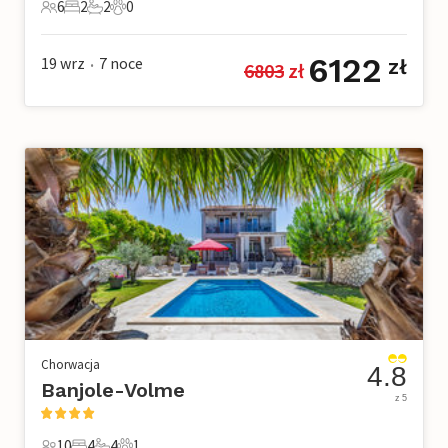
6
2
2
0
6 Goście
2 Sypialnie
2 Łazienki
0 Zwierzęta domowe
6122
19 wrz
7
noce
zł
6803
 zł
•
Chorwacja
4.8
Banjole-Volme
z 5
10
4
4
1