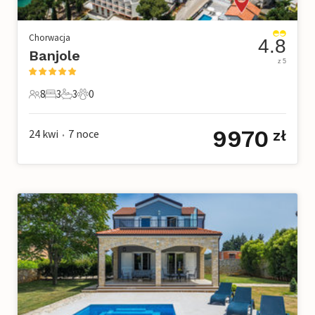
Chorwacja
4.8
Banjole
z 5
8
3
3
0
8 Goście
3 Sypialnie
3 Łazienki
0 Zwierzęta domowe
9970
24 kwi
7
noce
zł
•