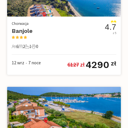
Chorwacja
4.7
Banjole
z 5
6
2
1
0
6 Goście
2 Sypialnie
1 Łazienka
0 Zwierzęta domowe
4290
12 wrz
7
noce
zł
6127
 zł
•