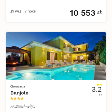
10 553
19 wrz
7
noce
zł
•
Chorwacja
3.2
Banjole
z 5
13
5
5
1
13 Goście
5 Sypialnie
5 Łazienki
1 Zwierzę domowe