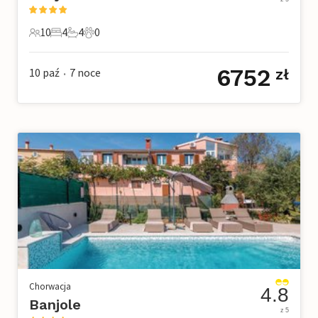
10
4
4
0
10 Goście
4 Sypialnie
4 Łazienki
0 Zwierzęta domowe
6752
10 paź
7
noce
zł
•
Chorwacja
4.8
Banjole
z 5