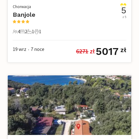
Chorwacja
5
Banjole
z 5
4
2
1
1
4 Goście
2 Sypialnie
1 Łazienka
1 Zwierzę domowe
5017
19 wrz
7
noce
zł
6271
 zł
•