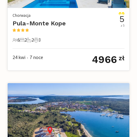
Chorwacja
5
Pula-Monte Kope
z 5
6
2
2
3
6 Goście
2 Sypialnie
2 Łazienki
3 Zwierzęta domowe
4966
24 kwi
7
noce
zł
•