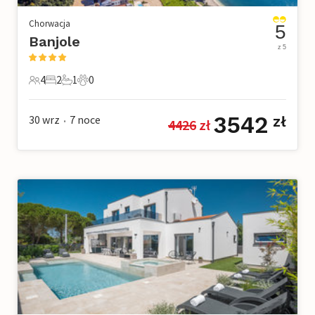
Chorwacja
5
Banjole
z 5
4
2
1
0
4 Goście
2 Sypialnie
1 Łazienka
0 Zwierzęta domowe
3542
30 wrz
7
noce
zł
4426
 zł
•