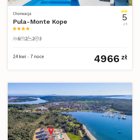
Chorwacja
5
Pula-Monte Kope
z 5
6
2
2
3
6 Goście
2 Sypialnie
2 Łazienki
3 Zwierzęta domowe
4966
24 kwi
7
noce
zł
•