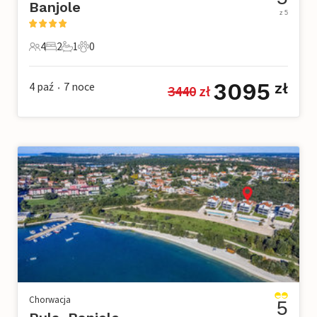
Banjole
z 5
4
2
1
0
4 Goście
2 Sypialnie
1 Łazienka
0 Zwierzęta domowe
3095
4 paź
7
noce
zł
3440
 zł
•
Chorwacja
5