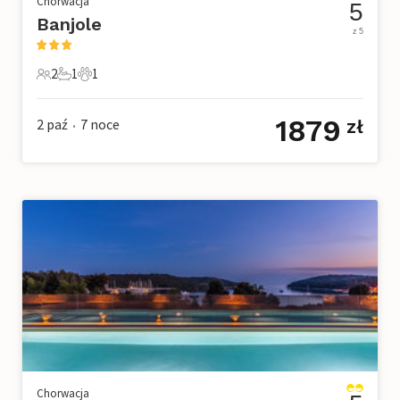
Chorwacja
5
Banjole
z 5
2
1
1
2 Goście
1 Łazienka
1 Zwierzę domowe
1879
2 paź
7
noce
zł
•
Chorwacja