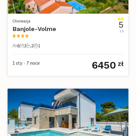
Chorwacja
5
Banjole-Volme
z 5
6
3
2
1
6 Goście
3 Sypialnie
2 Łazienki
1 Zwierzę domowe
6450
1 sty
7
noce
zł
•