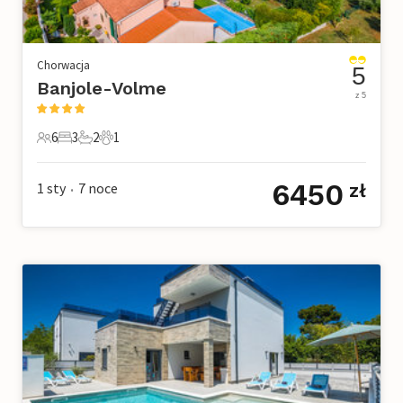
Chorwacja
5
Banjole-Volme
z 5
6
3
2
1
6 Goście
3 Sypialnie
2 Łazienki
1 Zwierzę domowe
6450
1 sty
7
noce
zł
•