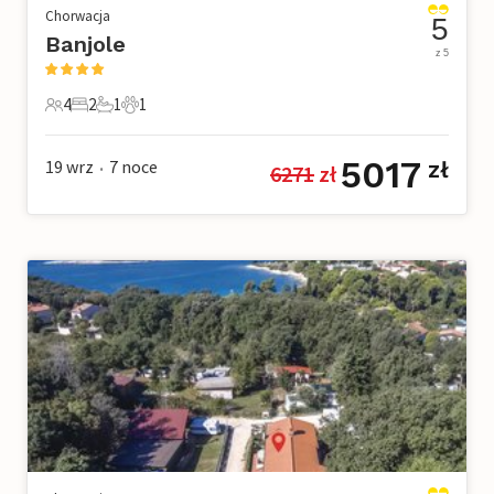
Chorwacja
5
Banjole
z 5
4
2
1
1
4 Goście
2 Sypialnie
1 Łazienka
1 Zwierzę domowe
5017
19 wrz
7
noce
zł
6271
 zł
•