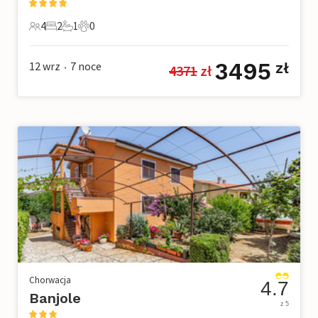
4
2
1
0
4 Goście
2 Sypialnie
1 Łazienka
0 Zwierzęta domowe
3495
12 wrz
7
noce
zł
4371
 zł
•
Chorwacja
4.7
Banjole
z 5