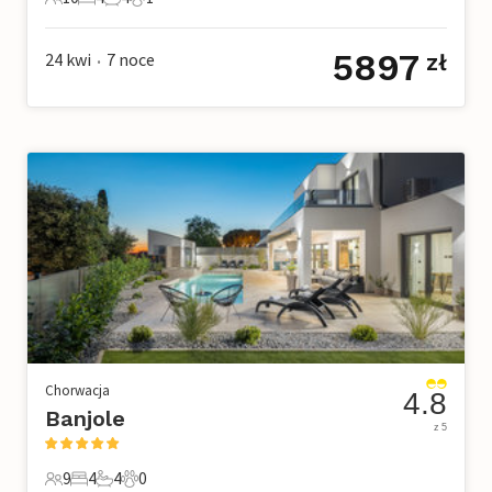
10 Goście
4 Sypialnie
4 Łazienki
1 Zwierzę domowe
5897
24 kwi
7
noce
zł
•
Chorwacja
4.8
Banjole
z 5
9
4
4
0
9 Goście
4 Sypialnie
4 Łazienki
0 Zwierzęta domowe