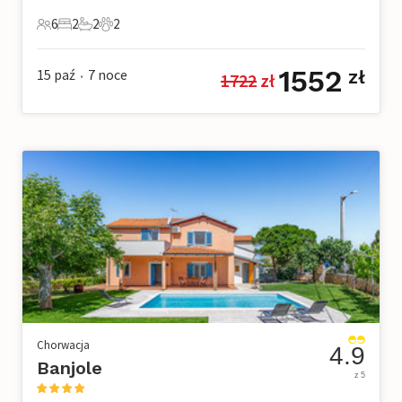
6
2
2
2
6 Goście
2 Sypialnie
2 Łazienki
2 Zwierzęta domowe
1552
15 paź
7
noce
zł
1722
 zł
•
Chorwacja
4.9
Banjole
z 5