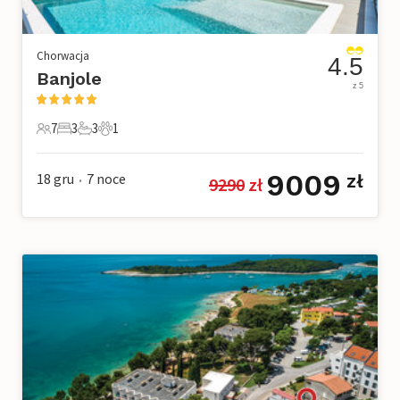
Chorwacja
4.5
Banjole
z 5
7
3
3
1
7 Goście
3 Sypialnie
3 Łazienki
1 Zwierzę domowe
9009
18 gru
7
noce
zł
9290
 zł
•