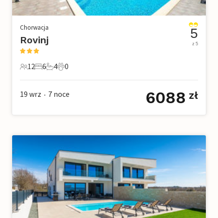
Chorwacja
5
Rovinj
z 5
12
6
4
0
12 Goście
6 Sypialnie
4 Łazienki
0 Zwierzęta domowe
6088
19 wrz
7
noce
zł
•