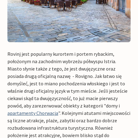
Rovinj jest popularny kurortem i portem rybackim,
położonym na zachodnim wybrzeżu półwyspu Istria.
Miasto słynie także z tego, że jest dwujęzyczne oraz
posiada drugą oficjalną nazwę - Rovigno. Jak łatwo się
domyśleć, jest to miano pochodzenia włoskiego i jest to
właśnie drugi oficjalny język w tym mieście. Jeśli jesteście
ciekawi skąd ta dwujęzyczność, to już macie pierwszy
powód, aby zarezerwować obiekty z kategorii "domy i
apartamenty Chorwacja
". Kolejnymi atutami miejscowości
są liczne atrakcje, plaże, zabytki oraz bardzo dobrze
rozbudowana infrastruktura turystyczna. Również
położenie jest atrakcyjne, bowiem blisko stąd do