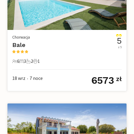
Chorwacja
5
Bale
z 5
6
3
2
1
6 Goście
3 Sypialnie
2 Łazienki
1 Zwierzę domowe
6573
18 wrz
7
noce
zł
•