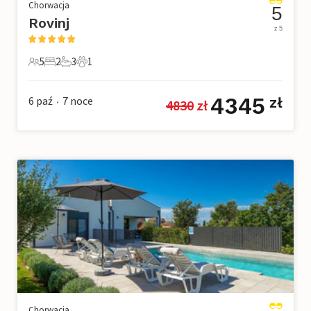
Chorwacja
5
Rovinj
z 5
5
2
3
1
5 Goście
2 Sypialnie
3 Łazienki
1 Zwierzę domowe
4345
6 paź
7
noce
zł
4830
 zł
•
Chorwacja