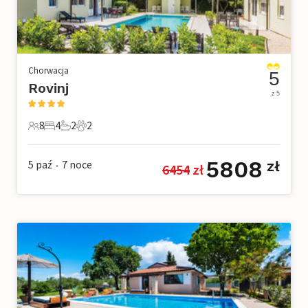
Chorwacja
5
Rovinj
z 5
8
4
2
2
8 Goście
4 Sypialnie
2 Łazienki
2 Zwierzęta domowe
5808
5 paź
7
noce
zł
6454
 zł
•