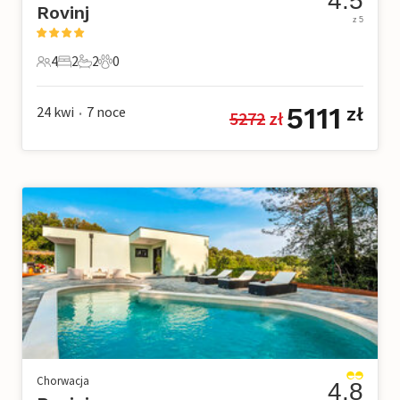
4.5
Rovinj
z 5
4
2
2
0
4 Goście
2 Sypialnie
2 Łazienki
0 Zwierzęta domowe
5111
24 kwi
7
noce
zł
5272
 zł
•
Chorwacja
4.8