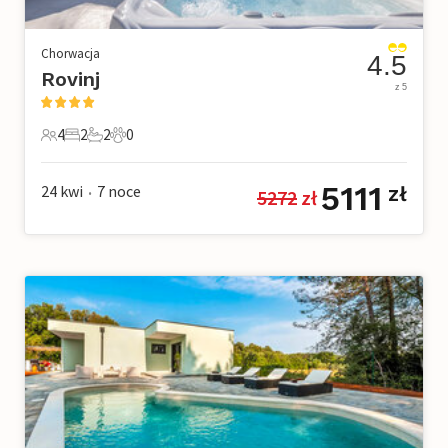
Chorwacja
4.5
Rovinj
z 5
4
2
2
0
4 Goście
2 Sypialnie
2 Łazienki
0 Zwierzęta domowe
5111
24 kwi
7
noce
zł
5272
 zł
•