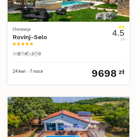
Chorwacja
4.5
Rovinj-Selo
z 5
8
4
3
0
8 Goście
4 Sypialnie
3 Łazienki
0 Zwierzęta domowe
9698
24 kwi
7
noce
zł
•