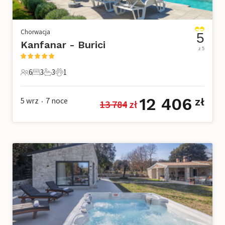
Chorwacja
5
Kanfanar - Burici
z 5
6
3
3
1
6 Goście
3 Sypialnie
3 Łazienki
1 Zwierzę domowe
12 406
5 wrz
7
noce
zł
13 784
 zł
•