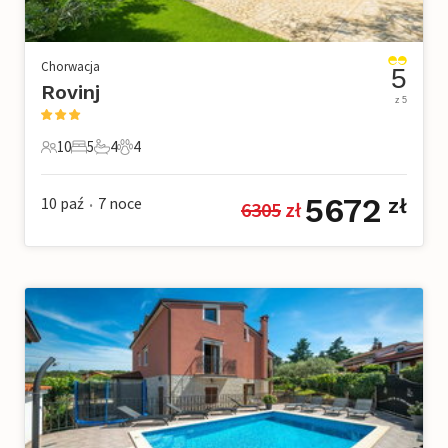
Chorwacja
5
Rovinj
z 5
10
5
4
4
10 Goście
5 Sypialnie
4 Łazienki
4 Zwierzęta domowe
5672
10 paź
7
noce
zł
6305
 zł
•