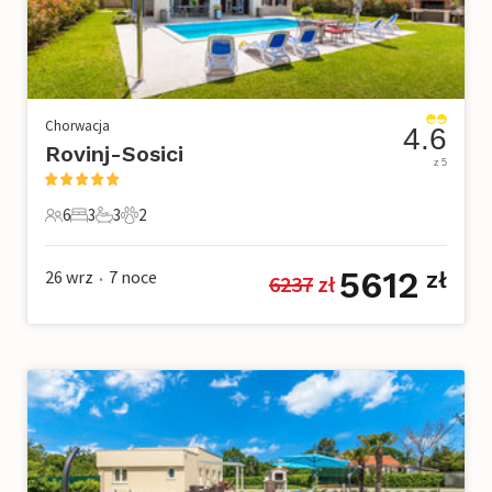
Chorwacja
4.6
Rovinj-Sosici
z 5
6
3
3
2
6 Goście
3 Sypialnie
3 Łazienki
2 Zwierzęta domowe
5612
26 wrz
7
noce
zł
6237
 zł
•