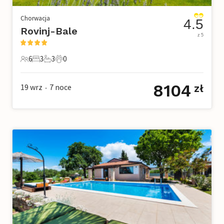
Chorwacja
4.5
Rovinj-Bale
z 5
6
3
3
0
6 Goście
3 Sypialnie
3 Łazienki
0 Zwierzęta domowe
8104
19 wrz
7
noce
zł
•