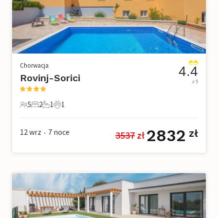
Chorwacja
4.4
Rovinj-Sorici
z 5
5
2
1
1
5 Goście
2 Sypialnie
1 Łazienka
1 Zwierzę domowe
2832
12 wrz
7
noce
zł
3537
 zł
•