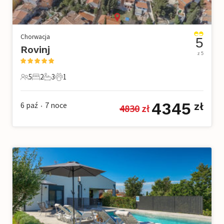
Chorwacja
5
Rovinj
z 5
5
2
3
1
5 Goście
2 Sypialnie
3 Łazienki
1 Zwierzę domowe
4345
6 paź
7
noce
zł
4830
 zł
•