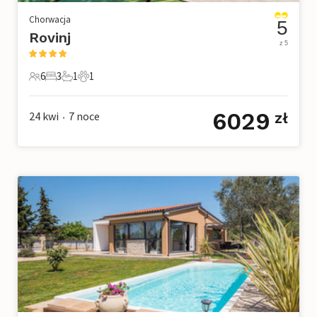
Chorwacja
5
Rovinj
z 5
6
3
1
1
6 Goście
3 Sypialnie
1 Łazienka
1 Zwierzę domowe
6029
24 kwi
7
noce
zł
•