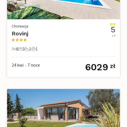
Chorwacja
5
Rovinj
z 5
6
3
1
1
6 Goście
3 Sypialnie
1 Łazienka
1 Zwierzę domowe
6029
24 kwi
7
noce
zł
•