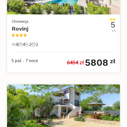
Chorwacja
5
Rovinj
z 5
8
4
2
2
8 Goście
4 Sypialnie
2 Łazienki
2 Zwierzęta domowe
5808
5 paź
7
noce
zł
6454
 zł
•