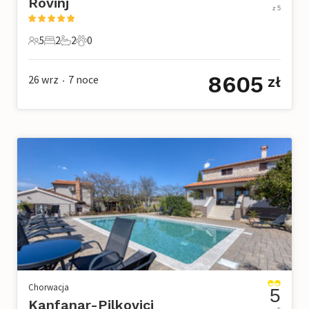
Rovinj
z 5
5
2
2
0
5 Goście
2 Sypialnie
2 Łazienki
0 Zwierzęta domowe
8605
26 wrz
7
noce
zł
•
Chorwacja
5
Kanfanar-Pilkovici