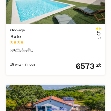
Chorwacja
5
Bale
z 5
6
3
2
1
6 Goście
3 Sypialnie
2 Łazienki
1 Zwierzę domowe
6573
18 wrz
7
noce
zł
•