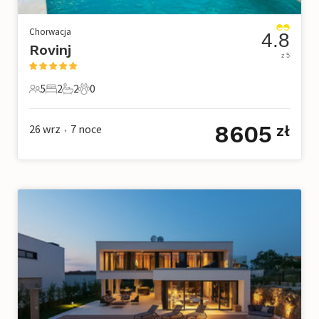
Chorwacja
4.8
Rovinj
z 5
5
2
2
0
5 Goście
2 Sypialnie
2 Łazienki
0 Zwierzęta domowe
8605
26 wrz
7
noce
zł
•