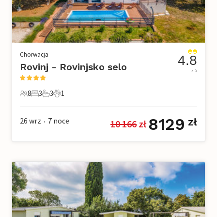
Chorwacja
4.8
Rovinj - Rovinjsko selo
z 5
8
3
3
1
8 Goście
3 Sypialnie
3 Łazienki
1 Zwierzę domowe
8129
26 wrz
7
noce
zł
10 166
 zł
•