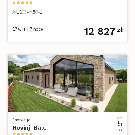
10
4
5
1
10 Goście
4 Sypialnie
5 Łazienki
1 Zwierzę domowe
12 827
27 wrz
7
noce
zł
•
Chorwacja
5
Rovinj-Bale
z 5