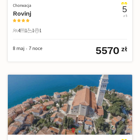
Chorwacja
5
Rovinj
z 5
4
1
1
1
4 Goście
1 Sypialnia
1 Łazienka
1 Zwierzę domowe
5570
8 maj
7
noce
zł
•