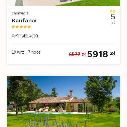
Chorwacja
5
Kanfanar
z 5
9
4
4
0
9 Goście
4 Sypialnie
4 Łazienki
0 Zwierzęta domowe
5918
19 wrz
7
noce
zł
6577
 zł
•