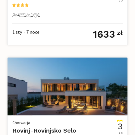
z 5
4
1
1
1
4 Goście
1 Sypialnia
1 Łazienka
1 Zwierzę domowe
1633
1 sty
7
noce
zł
•
Chorwacja
3
Rovinj-Rovinjsko Selo
z 5