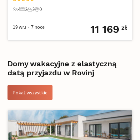
4
2
2
0
4 Goście
2 Sypialnie
2 Łazienki
0 Zwierzęta domowe
11 169
19 wrz
7
noce
zł
•
Domy wakacyjne z elastyczną
datą przyjazdu w Rovinj
Pokaż wszystkie