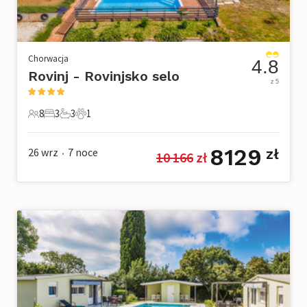
Chorwacja
4.8
Rovinj - Rovinjsko selo
z 5
8
3
3
1
8 Goście
3 Sypialnie
3 Łazienki
1 Zwierzę domowe
8129
26 wrz
7
noce
zł
10 166
 zł
•