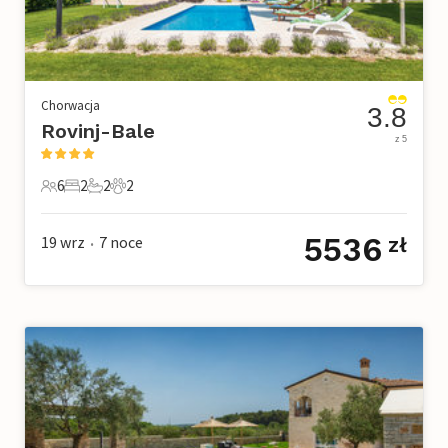
Chorwacja
3.8
Rovinj-Bale
z 5
6
2
2
2
6 Goście
2 Sypialnie
2 Łazienki
2 Zwierzęta domowe
5536
19 wrz
7
noce
zł
•