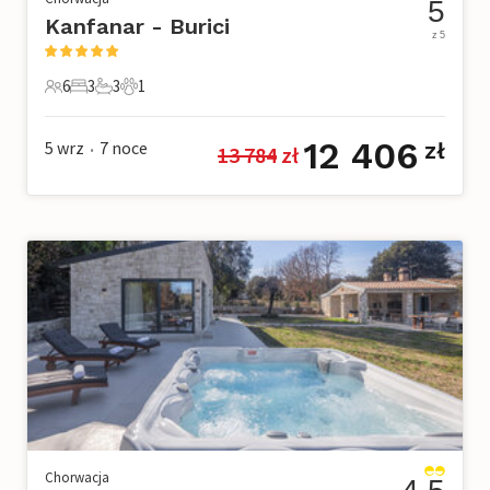
5
Kanfanar - Burici
z 5
6
3
3
1
6 Goście
3 Sypialnie
3 Łazienki
1 Zwierzę domowe
12 406
5 wrz
7
noce
zł
13 784
 zł
•
Chorwacja