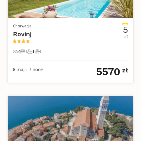
Chorwacja
5
Rovinj
z 5
4
1
1
1
4 Goście
1 Sypialnia
1 Łazienka
1 Zwierzę domowe
5570
8 maj
7
noce
zł
•