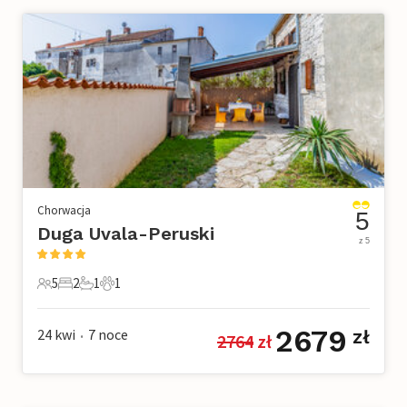
Chorwacja
5
Duga Uvala-Peruski
z 5
5
2
1
1
5 Goście
2 Sypialnie
1 Łazienka
1 Zwierzę domowe
2679
24 kwi
7
noce
zł
2764
 zł
•