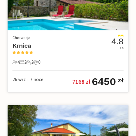
Chorwacja
4.8
Krnica
z 5
4
2
2
0
4 Goście
2 Sypialnie
2 Łazienki
0 Zwierzęta domowe
6450
26 wrz
7
noce
zł
7168
 zł
•