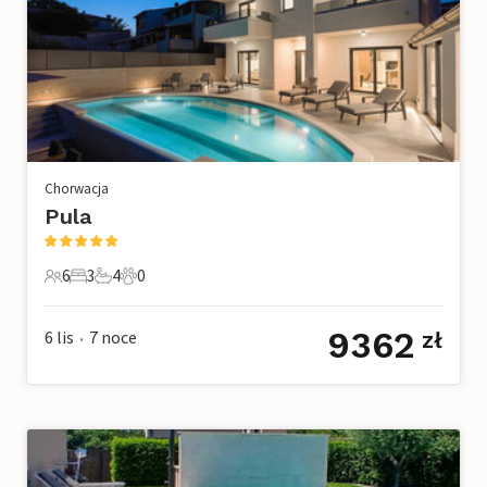
Chorwacja
Pula
6
3
4
0
6 Goście
3 Sypialnie
4 Łazienki
0 Zwierzęta domowe
9362
6 lis
7
noce
zł
•