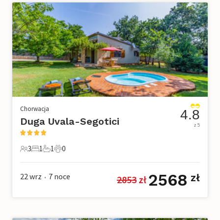
Chorwacja
4.8
Duga Uvala-Segotici
z 5
3
1
1
0
3 Goście
1 Sypialnia
1 Łazienka
0 Zwierzęta domowe
2568
22 wrz
7
noce
zł
2853
 zł
•