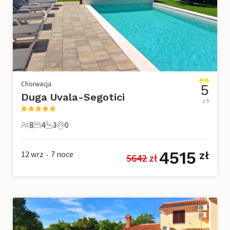
Chorwacja
5
Duga Uvala-Segotici
z 5
8
4
3
0
8 Goście
4 Sypialnie
3 Łazienki
0 Zwierzęta domowe
4515
12 wrz
7
noce
zł
5642
 zł
•