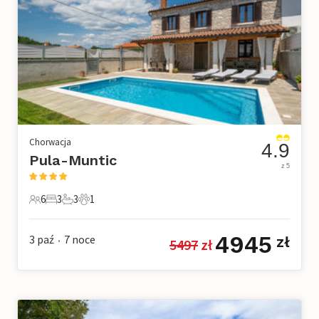
Chorwacja
4.9
Pula-Muntic
z 5
6
3
3
1
6 Goście
3 Sypialnie
3 Łazienki
1 Zwierzę domowe
4945
3 paź
7
noce
zł
5497
 zł
•