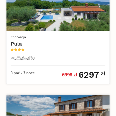
Chorwacja
Pula
5
2
2
0
5 Goście
2 Sypialnie
2 Łazienki
0 Zwierzęta domowe
6297
3 paź
7
noce
zł
6998
 zł
•