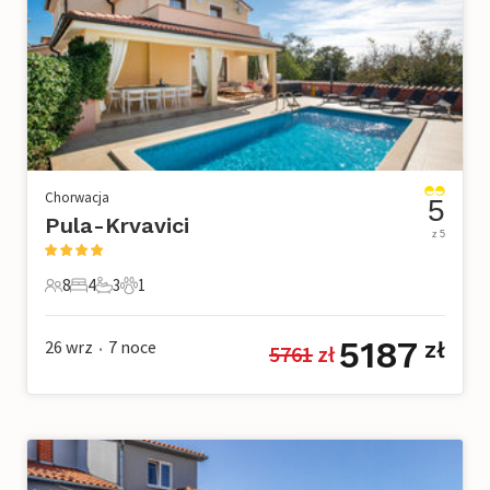
Chorwacja
5
Pula-Krvavici
z 5
8
4
3
1
8 Goście
4 Sypialnie
3 Łazienki
1 Zwierzę domowe
5187
26 wrz
7
noce
zł
5761
 zł
•