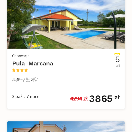
Chorwacja
5
Pula-Marcana
z 5
6
3
2
1
6 Goście
3 Sypialnie
2 Łazienki
1 Zwierzę domowe
3865
3 paź
7
noce
zł
4294
 zł
•