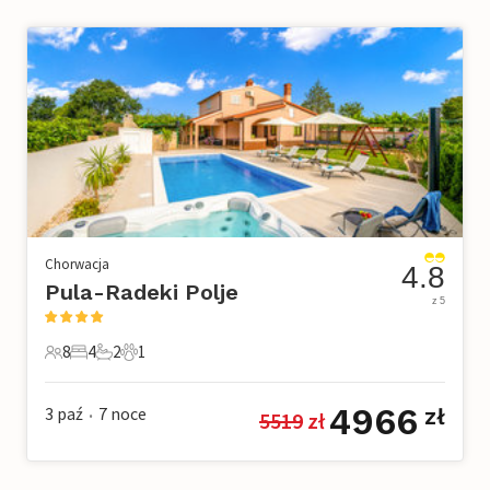
Chorwacja
4.8
Pula-Radeki Polje
z 5
8
4
2
1
8 Goście
4 Sypialnie
2 Łazienki
1 Zwierzę domowe
4966
3 paź
7
noce
zł
5519
 zł
•