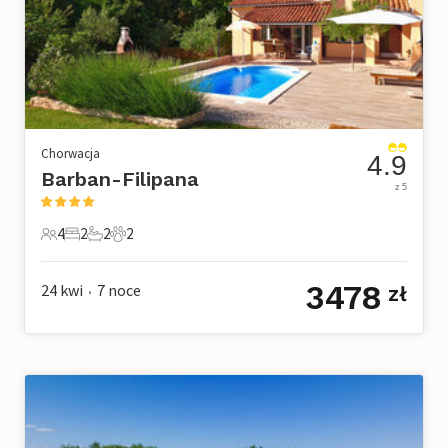
Chorwacja
4.9
Barban-Filipana
z 5
4
2
2
2
4 Goście
2 Sypialnie
2 Łazienki
2 Zwierzęta domowe
3478
24 kwi
7
noce
zł
•