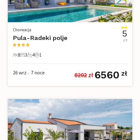
Chorwacja
5
Pula-Radeki polje
z 5
8
3
4
1
8 Goście
3 Sypialnie
4 Łazienki
1 Zwierzę domowe
6560
26 wrz
7
noce
zł
8202
 zł
•