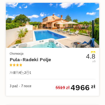
Chorwacja
4.8
Pula-Radeki Polje
z 5
8
4
2
1
8 Goście
4 Sypialnie
2 Łazienki
1 Zwierzę domowe
4966
3 paź
7
noce
zł
5519
 zł
•