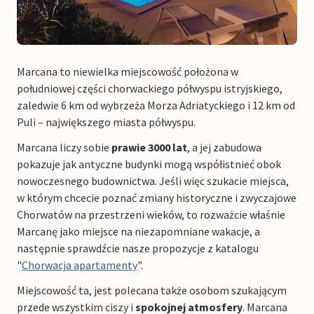
Marcana to niewielka miejscowość położona w
południowej części chorwackiego półwyspu istryjskiego,
zaledwie 6 km od wybrzeża Morza Adriatyckiego i 12 km od
Puli – największego miasta półwyspu.
Marcana liczy sobie
prawie 3000 lat
, a jej zabudowa
pokazuje jak antyczne budynki mogą współistnieć obok
nowoczesnego budownictwa. Jeśli więc szukacie miejsca,
w którym chcecie poznać zmiany historyczne i zwyczajowe
Chorwatów na przestrzeni wieków, to rozważcie właśnie
Marcanę jako miejsce na niezapomniane wakacje, a
następnie sprawdźcie nasze propozycje z katalogu
"
Chorwacja apartamenty
".
Miejscowość ta, jest polecana także osobom szukającym
przede wszystkim ciszy i
spokojnej atmosfery
. Marcana