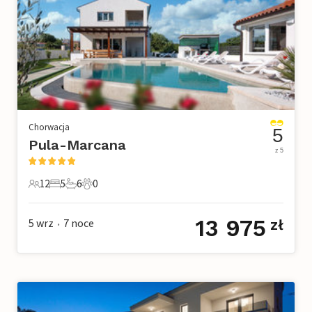
Chorwacja
5
Pula-Marcana
z 5
12
5
6
0
12 Goście
5 Sypialnie
6 Łazienki
0 Zwierzęta domowe
13 975
5 wrz
7
noce
zł
•