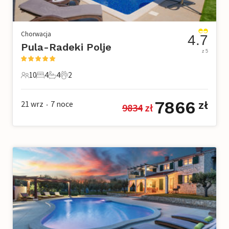
Chorwacja
4.7
Pula-Radeki Polje
z 5
10
4
4
2
10 Goście
4 Sypialnie
4 Łazienki
2 Zwierzęta domowe
7866
21 wrz
7
noce
zł
9834
 zł
•