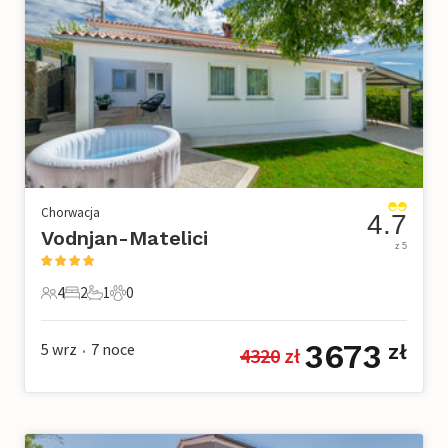
Chorwacja
4.7
Vodnjan-Matelici
z 5
4
2
1
0
4 Goście
2 Sypialnie
1 Łazienka
0 Zwierzęta domowe
3673
5 wrz
7
noce
zł
4320
 zł
•