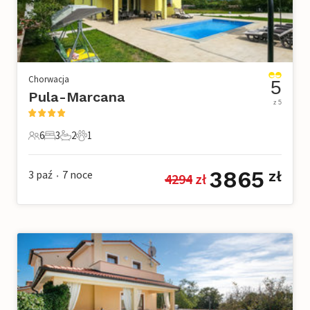
Chorwacja
5
Pula-Marcana
z 5
6
3
2
1
6 Goście
3 Sypialnie
2 Łazienki
1 Zwierzę domowe
3865
3 paź
7
noce
zł
4294
 zł
•