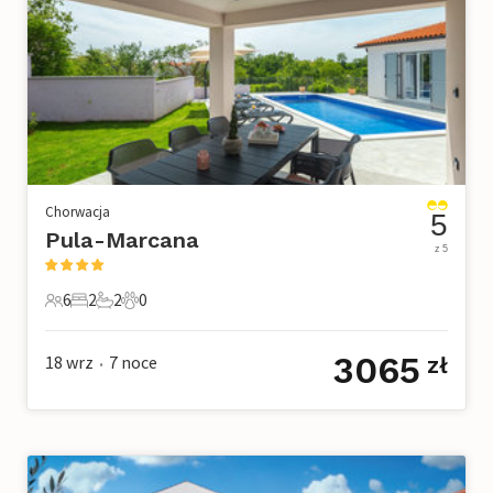
Chorwacja
5
Pula-Marcana
z 5
6
2
2
0
6 Goście
2 Sypialnie
2 Łazienki
0 Zwierzęta domowe
3065
18 wrz
7
noce
zł
•