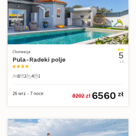
Chorwacja
5
Pula-Radeki polje
z 5
8
3
4
1
8 Goście
3 Sypialnie
4 Łazienki
1 Zwierzę domowe
6560
26 wrz
7
noce
zł
8202
 zł
•