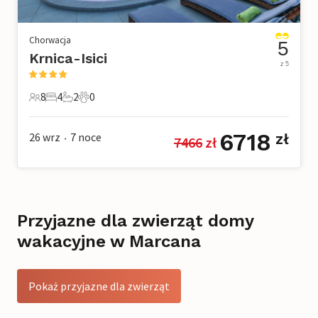
Chorwacja
5
Krnica-Isici
z 5
8
4
2
0
8 Goście
4 Sypialnie
2 Łazienki
0 Zwierzęta domowe
6718
26 wrz
7
noce
zł
7466
 zł
•
Przyjazne dla zwierząt domy
wakacyjne w Marcana
Pokaż przyjazne dla zwierząt