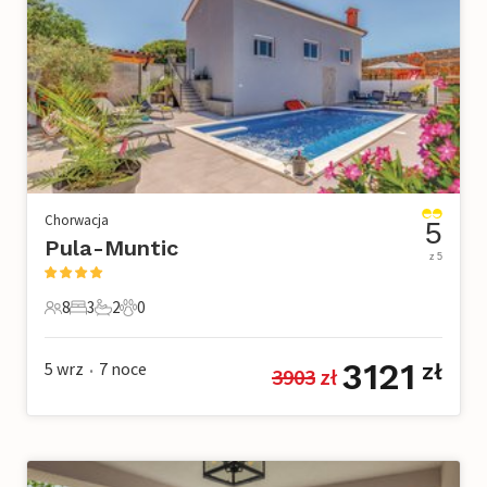
Chorwacja
5
Pula-Muntic
z 5
8
3
2
0
8 Goście
3 Sypialnie
2 Łazienki
0 Zwierzęta domowe
3121
5 wrz
7
noce
zł
3903
 zł
•