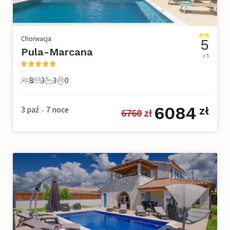
Chorwacja
5
Pula-Marcana
z 5
8
3
3
0
8 Goście
3 Sypialnie
3 Łazienki
0 Zwierzęta domowe
6084
3 paź
7
noce
zł
6760
 zł
•