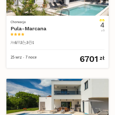
Chorwacja
4
Pula-Marcana
z 5
6
3
3
1
6 Goście
3 Sypialnie
3 Łazienki
1 Zwierzę domowe
6701
25 wrz
7
noce
zł
•