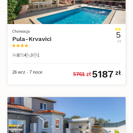
Chorwacja
5
Pula-Krvavici
z 5
8
4
3
1
8 Goście
4 Sypialnie
3 Łazienki
1 Zwierzę domowe
5187
26 wrz
7
noce
zł
5761
 zł
•