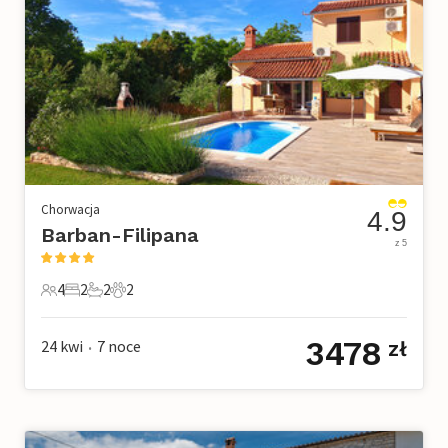
Chorwacja
4.9
Barban-Filipana
z 5
4
2
2
2
4 Goście
2 Sypialnie
2 Łazienki
2 Zwierzęta domowe
3478
24 kwi
7
noce
zł
•