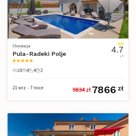
Chorwacja
4.7
Pula-Radeki Polje
z 5
10
4
4
2
10 Goście
4 Sypialnie
4 Łazienki
2 Zwierzęta domowe
7866
21 wrz
7
noce
zł
9834
 zł
•