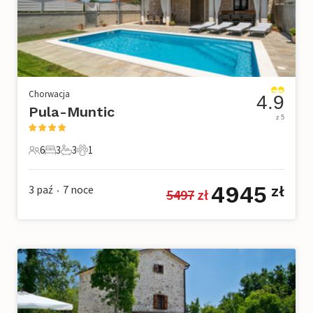
Chorwacja
4.9
Pula-Muntic
z 5
6
3
3
1
6 Goście
3 Sypialnie
3 Łazienki
1 Zwierzę domowe
4945
3 paź
7
noce
zł
5497
 zł
•