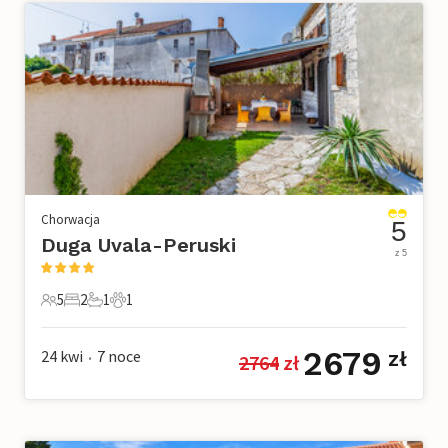
Chorwacja
5
Duga Uvala-Peruski
z 5
5
2
1
1
5 Goście
2 Sypialnie
1 Łazienka
1 Zwierzę domowe
2679
24 kwi
7
noce
zł
2764
 zł
•