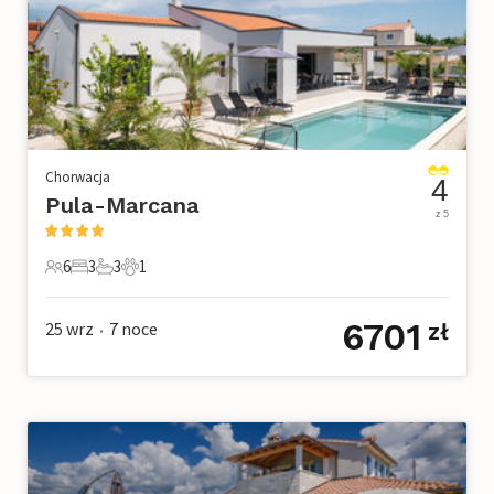
Chorwacja
4
Pula-Marcana
z 5
6
3
3
1
6 Goście
3 Sypialnie
3 Łazienki
1 Zwierzę domowe
6701
25 wrz
7
noce
zł
•