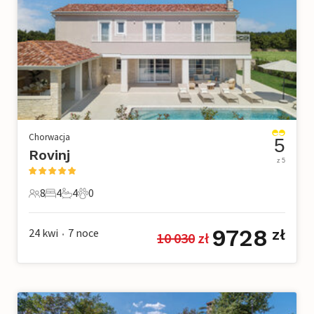
Chorwacja
5
Rovinj
z 5
8
4
4
0
8 Goście
4 Sypialnie
4 Łazienki
0 Zwierzęta domowe
9728
24 kwi
7
noce
zł
10 030
 zł
•