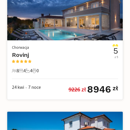
Chorwacja
5
Rovinj
z 5
8
4
4
0
8 Goście
4 Sypialnie
4 Łazienki
0 Zwierzęta domowe
8946
24 kwi
7
noce
zł
9226
 zł
•