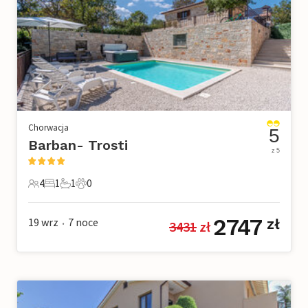
Chorwacja
5
Barban- Trosti
z 5
4
1
1
0
4 Goście
1 Sypialnia
1 Łazienka
0 Zwierzęta domowe
2747
19 wrz
7
noce
zł
3431
 zł
•