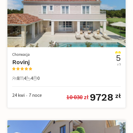
Chorwacja
5
Rovinj
z 5
8
4
4
0
8 Goście
4 Sypialnie
4 Łazienki
0 Zwierzęta domowe
9728
24 kwi
7
noce
zł
10 030
 zł
•