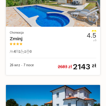
Chorwacja
4.5
Zminj
z 5
4
1
1
0
4 Goście
1 Sypialnia
1 Łazienka
0 Zwierzęta domowe
2143
26 wrz
7
noce
zł
2683
 zł
•