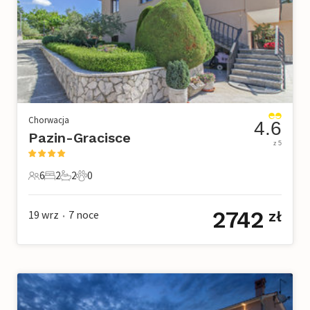
Chorwacja
4.6
Pazin-Gracisce
z 5
6
2
2
0
6 Goście
2 Sypialnie
2 Łazienki
0 Zwierzęta domowe
2742
19 wrz
7
noce
zł
•