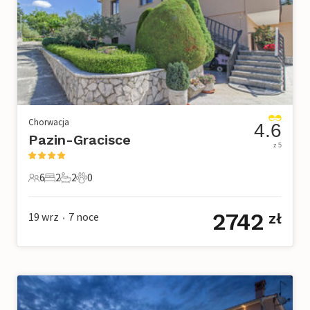
Chorwacja
4.6
Pazin-Gracisce
z 5
6
2
2
0
6 Goście
2 Sypialnie
2 Łazienki
0 Zwierzęta domowe
2742
19 wrz
7
noce
zł
•