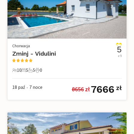
Chorwacja
5
Zminj - Vidulini
z 5
10
5
5
0
10 Goście
5 Sypialnie
5 Łazienki
0 Zwierzęta domowe
7666
18 paź
7
noce
zł
8656
 zł
•