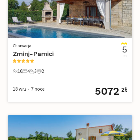
Chorwacja
5
Zminj-Pamici
z 5
10
4
3
2
10 Goście
4 Sypialnie
3 Łazienki
2 Zwierzęta domowe
5072
18 wrz
7
noce
zł
•