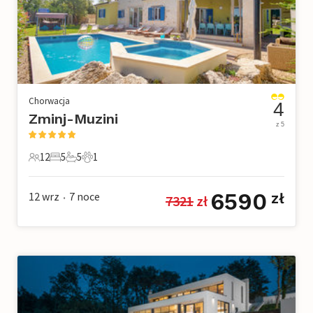
Chorwacja
4
Zminj-Muzini
z 5
12
5
5
1
12 Goście
5 Sypialnie
5 Łazienki
1 Zwierzę domowe
6590
12 wrz
7
noce
zł
7321
 zł
•