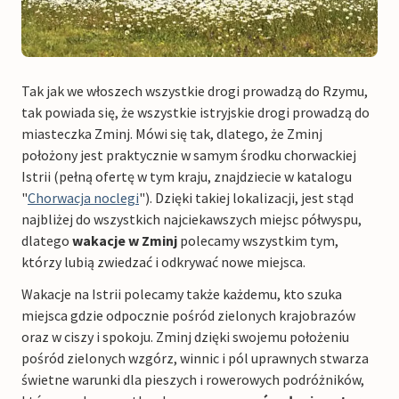
Tak jak we włoszech wszystkie drogi prowadzą do Rzymu,
tak powiada się, że wszystkie istryjskie drogi prowadzą do
miasteczka Zminj. Mówi się tak, dlatego, że Zminj
położony jest praktycznie w samym środku chorwackiej
Istrii (pełną ofertę w tym kraju, znajdziecie w katalogu
"
Chorwacja noclegi
"). Dzięki takiej lokalizacji, jest stąd
najbliżej do wszystkich najciekawszych miejsc półwyspu,
dlatego
wakacje w Zminj
polecamy wszystkim tym,
którzy lubią zwiedzać i odkrywać nowe miejsca.
Wakacje na Istrii polecamy także każdemu, kto szuka
miejsca gdzie odpocznie pośród zielonych krajobrazów
oraz w ciszy i spokoju. Zminj dzięki swojemu położeniu
pośród zielonych wzgórz, winnic i pól uprawnych stwarza
świetne warunki dla pieszych i rowerowych podróżników,