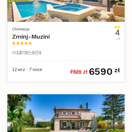
Chorwacja
4
Zminj-Muzini
z 5
12
5
5
1
12 Goście
5 Sypialnie
5 Łazienki
1 Zwierzę domowe
6590
12 wrz
7
noce
zł
7321
 zł
•