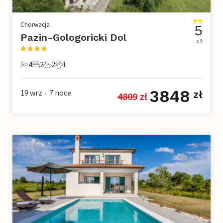
Chorwacja
5
Pazin-Gologoricki Dol
z 5
4
2
2
1
4 Goście
2 Sypialnie
2 Łazienki
1 Zwierzę domowe
3848
19 wrz
7
noce
zł
4809
 zł
•