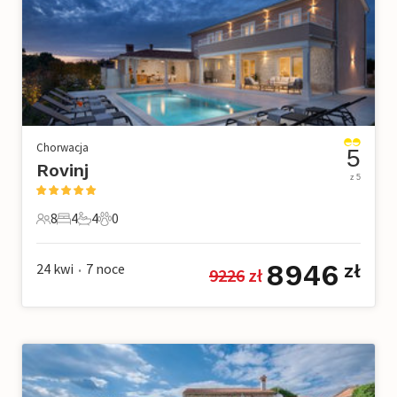
Chorwacja
5
Rovinj
z 5
8
4
4
0
8 Goście
4 Sypialnie
4 Łazienki
0 Zwierzęta domowe
8946
24 kwi
7
noce
zł
9226
 zł
•