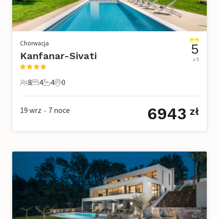
Chorwacja
5
Kanfanar-Sivati
z 5
8
4
4
0
8 Goście
4 Sypialnie
4 Łazienki
0 Zwierzęta domowe
6943
19 wrz
7
noce
zł
•