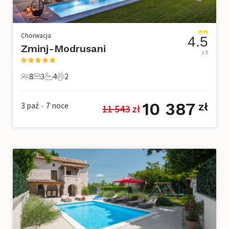
Chorwacja
4.5
Zminj-Modrusani
z 5
8
3
4
2
8 Goście
3 Sypialnie
4 Łazienki
2 Zwierzęta domowe
10 387
3 paź
7
noce
zł
11 543
 zł
•