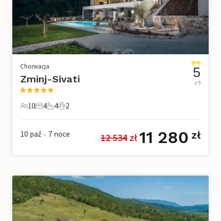
Chorwacja
5
Zminj-Sivati
z 5
10
4
4
2
10 Goście
4 Sypialnie
4 Łazienki
2 Zwierzęta domowe
11 280
10 paź
7
noce
zł
12 534
 zł
•