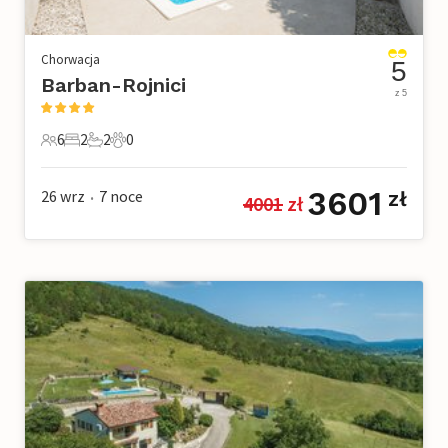
Chorwacja
5
Barban-Rojnici
z 5
6
2
2
0
6 Goście
2 Sypialnie
2 Łazienki
0 Zwierzęta domowe
3601
26 wrz
7
noce
zł
4001
 zł
•