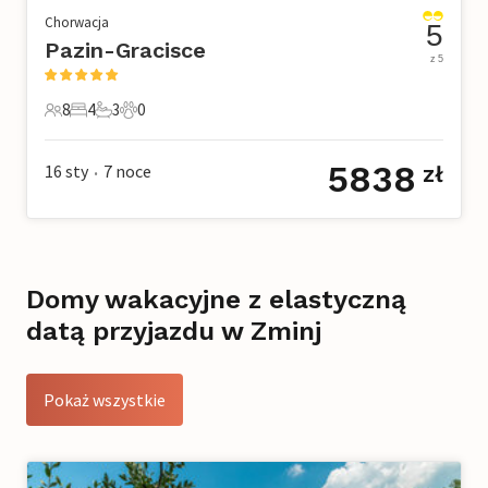
Chorwacja
5
Pazin-Gracisce
z 5
8
4
3
0
8 Goście
4 Sypialnie
3 Łazienki
0 Zwierzęta domowe
5838
16 sty
7
noce
zł
•
Domy wakacyjne z elastyczną
datą przyjazdu w Zminj
Pokaż wszystkie