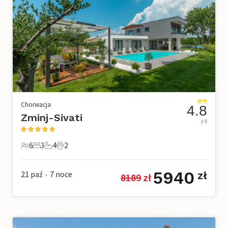
Chorwacja
4.8
Zminj-Sivati
z 5
6
3
4
2
6 Goście
3 Sypialnie
4 Łazienki
2 Zwierzęta domowe
5940
21 paź
7
noce
zł
8189
 zł
•