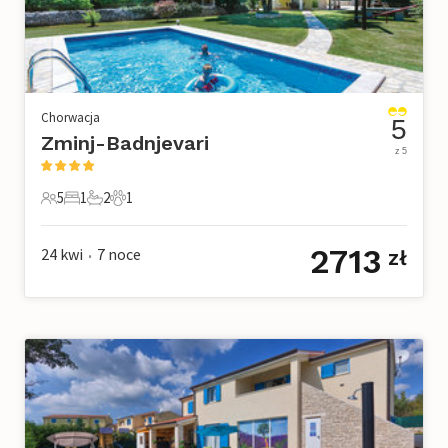
Chorwacja
5
Zminj-Badnjevari
z 5
5
1
2
1
5 Goście
1 Sypialnia
2 Łazienki
1 Zwierzę domowe
2713
24 kwi
7
noce
zł
•