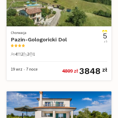
Chorwacja
5
Pazin-Gologoricki Dol
z 5
4
2
2
1
4 Goście
2 Sypialnie
2 Łazienki
1 Zwierzę domowe
3848
19 wrz
7
noce
zł
4809
 zł
•