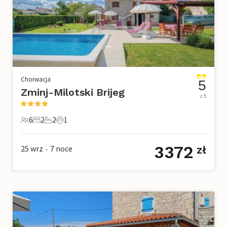
Chorwacja
5
Zminj-Milotski Brijeg
z 5
6
2
2
1
6 Goście
2 Sypialnie
2 Łazienki
1 Zwierzę domowe
3372
25 wrz
7
noce
zł
•