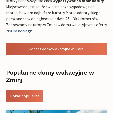
którzy nade wszystko chcą
wypoczywać na łonie natury
.
Miejscowość jest także swietną bazą wypadową nad
morze, bowiem najbliższe kurorty Morza adriatyckiego,
położone są w odległości zaledwie 25 – 30 kilometrów.
Zapraszamy na urlop w Zminj w domu wakacyjnym z oferty
"
Istria noclegi
".
Zobacz domy wakacyjne w Zminj
Popularne domy wakacyjne w
Zminj
Pokaż popularne