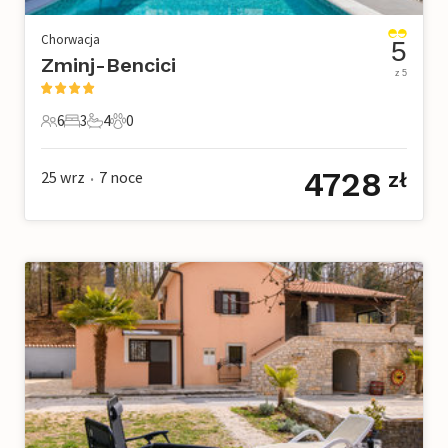
Chorwacja
5
Zminj-Bencici
z 5
6
3
4
0
6 Goście
3 Sypialnie
4 Łazienki
0 Zwierzęta domowe
4728
25 wrz
7
noce
zł
•