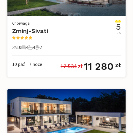
Chorwacja
5
Zminj-Sivati
z 5
10
4
4
2
10 Goście
4 Sypialnie
4 Łazienki
2 Zwierzęta domowe
11 280
10 paź
7
noce
zł
12 534
 zł
•