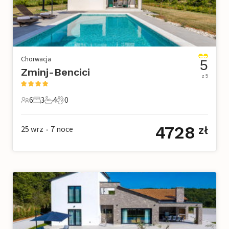
Chorwacja
5
Zminj-Bencici
z 5
6
3
4
0
6 Goście
3 Sypialnie
4 Łazienki
0 Zwierzęta domowe
4728
25 wrz
7
noce
zł
•