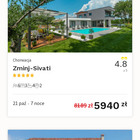
Chorwacja
4.8
Zminj-Sivati
z 5
6
3
4
2
6 Goście
3 Sypialnie
4 Łazienki
2 Zwierzęta domowe
5940
21 paź
7
noce
zł
8189
 zł
•