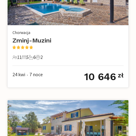
Chorwacja
Zminj-Muzini
11
5
6
2
11 Goście
5 Sypialnie
6 Łazienki
2 Zwierzęta domowe
10 646
24 kwi
7
noce
zł
•