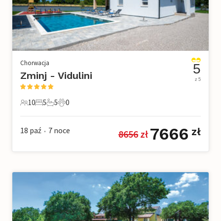
Chorwacja
5
Zminj - Vidulini
z 5
10
5
5
0
10 Goście
5 Sypialnie
5 Łazienki
0 Zwierzęta domowe
7666
18 paź
7
noce
zł
8656
 zł
•