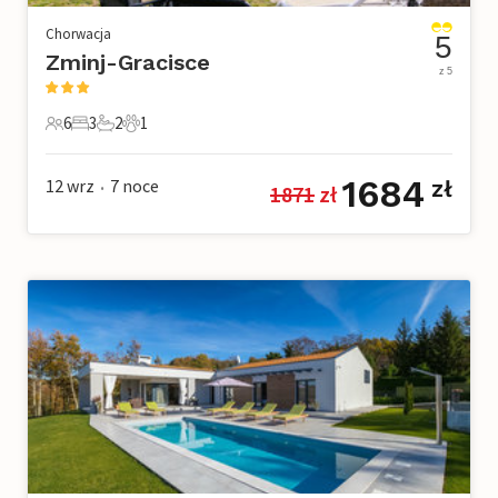
Chorwacja
5
Zminj-Gracisce
z 5
6
3
2
1
6 Goście
3 Sypialnie
2 Łazienki
1 Zwierzę domowe
1684
12 wrz
7
noce
zł
1871
 zł
•