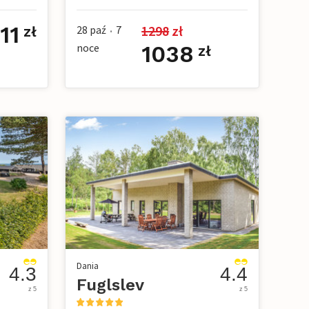
11
1298
 zł
28 paź
7
zł
•
noce
1038
zł
Dania
4.3
4.4
Fuglslev
z 5
z 5