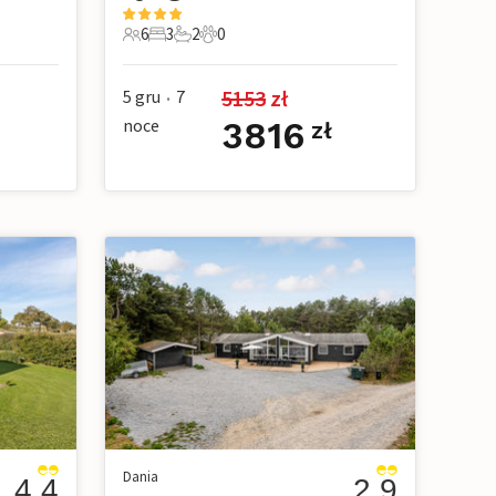
6
3
2
0
owe
6 Goście
3 Sypialnie
2 Łazienki
0 Zwierzęta domowe
5153
 zł
5 gru
7
•
noce
3816
zł
Dania
4.4
2.9