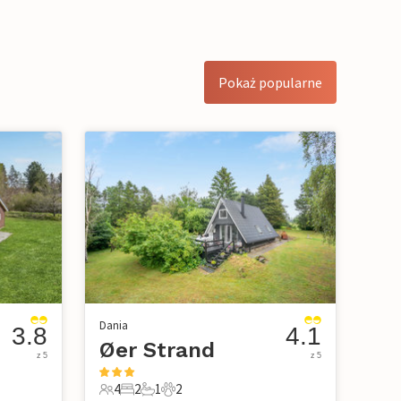
Pokaż popularne
Dania
3.8
4.1
Øer Strand
z 5
z 5
4
2
1
2
owe
4 Goście
2 Sypialnie
1 Łazienka
2 Zwierzęta domowe