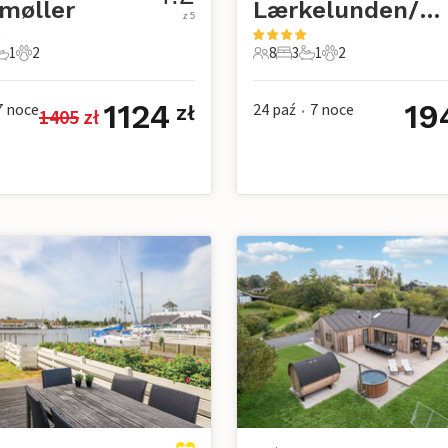
møller
Lærkelunden/Øer Strand
z 5
1
2
8
3
1
2
e
pialnie
1 Łazienka
2 Zwierzęta domowe
8 Goście
3 Sypialnie
1 Łazienka
2 Zwierzęta dom
1124
19
7
noce
24 paź
7
noce
zł
1405
 zł
•