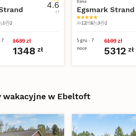
Dania
4.6
Strand
Egsmark Strand
z 5
1
2
12
6
3
2
e
pialnie
1 Łazienka
2 Zwierzęta domowe
12 Goście
6 Sypialnie
3 Łazienki
2 Zwierzęta dom
1639
 zł
6109
 zł
7
5 gru
7
•
1348
noce
5312
zł
zł
y wakacyjne w Ebeltoft