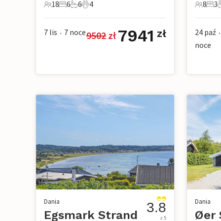
18
6
6
4
8
3
18 Goście
6 Sypialnie
6 Łazienki
4 Zwierzęta domowe
8 Gości
3 Sy
7941
7 lis
7
noce
24 paź
zł
9502
 zł
•
•
noce
Dania
Dania
3.8
Egsmark Strand
Øer 
z 5