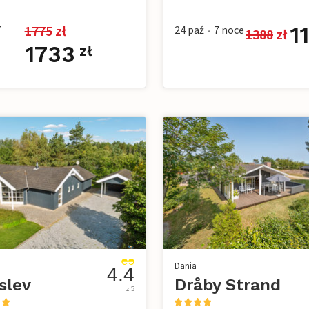
11
1775
 zł
7
24 paź
7
noce
1388
 zł
•
1733
zł
Dania
4.4
slev
Dråby Strand
z 5