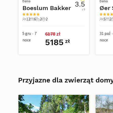
Dania
Dania
3.5
Boeslum Bakker
Øer 
z 5
12
6
2
2
5
2
12 Goście
6 Sypialnie
2 Łazienki
2 Zwierzęta domowe
5 Gości
2 Sy
6178
 zł
5 gru
7
31 paź
•
•
noce
5185
noce
zł
Przyjazne dla zwierząt dom