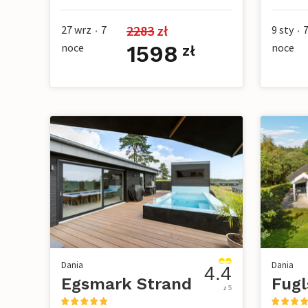
2283
 zł
27 wrz
7
9 sty
•
•
noce
1598
noce
zł
Dania
Dania
4.4
Egsmark Strand
Fugl
z 5