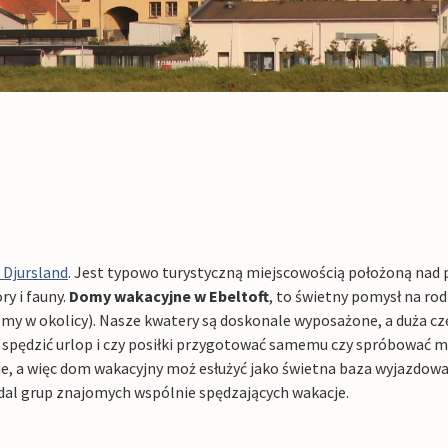
 Djursland
. Jest typowo turystyczną miejscowością położoną nad 
ry i fauny.
Domy wakacyjne w Ebeltoft
, to świetny pomysł na r
my w okolicy). Nasze kwatery są doskonale wyposażone, a duża częś
 spędzić urlop i czy posiłki przygotować samemu czy spróbować mie
ie, a więc dom wakacyjny moż esłużyć jako świetna baza wyjazdowa
 dal grup znajomych wspólnie spędzających wakacje.