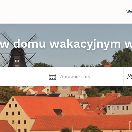
Wy
 w domu wakacyjnym w 
Wprowadź daty