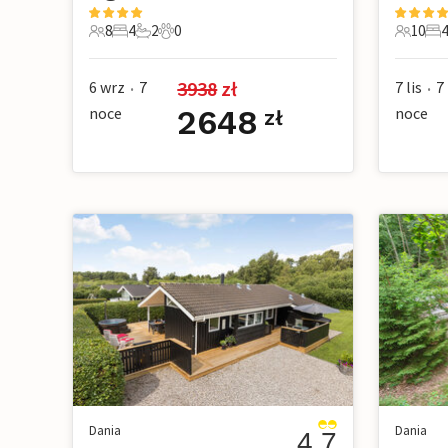
8
4
2
0
10
4
8 Goście
4 Sypialnie
2 Łazienki
0 Zwierzęta domowe
10 Gośc
4 S
3938
 zł
6 wrz
7
7 lis
7
•
•
noce
2648
noce
zł
Dania
Dania
4.7