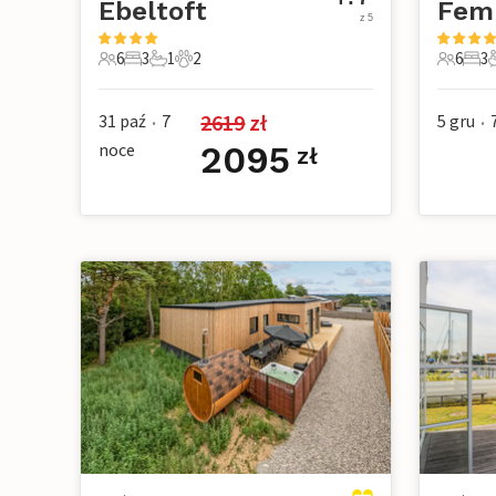
Ebeltoft
Fem
z 5
6
3
1
2
6
3
6 Goście
3 Sypialnie
1 Łazienka
2 Zwierzęta domowe
6 Gości
3 Sy
2619
 zł
31 paź
7
5 gru
•
•
noce
2095
zł