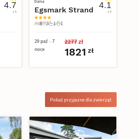
Dania
4.7
4.1
Egsmark Strand
z 5
z 5
8
3
1
1
owe
8 Goście
3 Sypialnie
1 Łazienka
1 Zwierzę domowe
2277
 zł
29 paź
7
•
noce
1821
zł
Pokaż przyjazne dla zwierząt