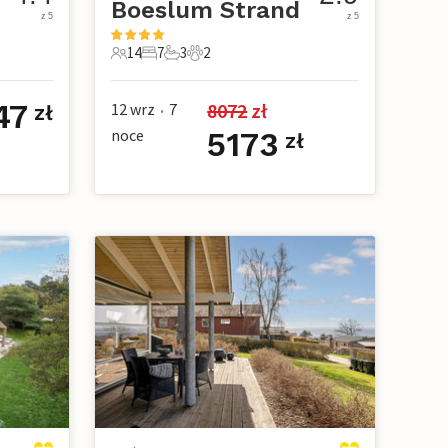
Boeslum Strand
z 5
z 5
14
7
3
2
owe
14 Goście
7 Sypialnie
3 Łazienki
2 Zwierzęta domowe
47
8072
 zł
12 wrz
7
zł
•
noce
5173
zł