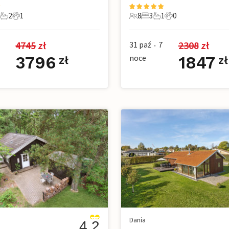
2
1
8
3
1
0
ie
ypialnie
2 Łazienki
1 Zwierzę domowe
8 Goście
3 Sypialnie
1 Łazienka
0 Zwierzęta dom
4745
 zł
2308
 zł
31 paź
7
•
3796
noce
1847
zł
zł
Dania
4.2