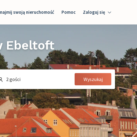
najmij swoją nieruchomość
Pomoc
Zaloguj się
Zaloguj się
Ebeltoft
Gość
Właściciel domu
2 gości
Wyszukaj