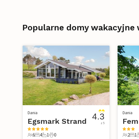
Popularne domy wakacyjne 
Dania
Dania
4.3
Egsmark Strand
Fem
z 5
6
4
1
0
2
1
6 Goście
4 Sypialnie
1 Łazienka
0 Zwierzęta domowe
2 Gości
1 Sy