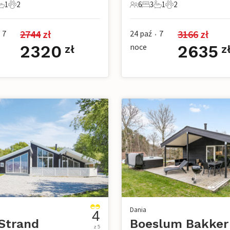
1
2
6
3
1
2
e
pialnie
1 Łazienka
2 Zwierzęta domowe
6 Goście
3 Sypialnie
1 Łazienka
2 Zwierzęta dom
2744
 zł
3166
 zł
7
24 paź
7
•
2320
noce
2635
zł
z
Dania
4
Strand
Boeslum Bakker
z 5