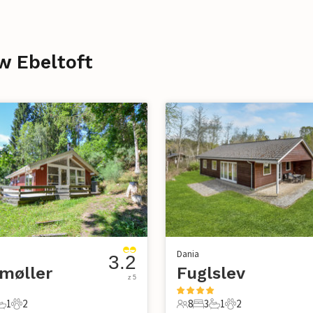
w Ebeltoft
Dania
3.2
møller
Fuglslev
z 5
1
2
8
3
1
2
e
pialnia
1 Łazienka
2 Zwierzęta domowe
8 Goście
3 Sypialnie
1 Łazienka
2 Zwierzęta dom