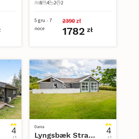
8
4
2
2
owe
8 Goście
4 Sypialnie
2 Łazienki
2 Zwierzęta domowe
2390
 zł
5 gru
7
•
noce
1782
ł
zł
Dania
4
4
Lyngsbæk Strand
z 5
z 5