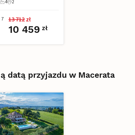
4
2
ie
ypialnie
4 Łazienki
2 Zwierzęta domowe
13 712
 zł
7
10 459
zł
ą datą przyjazdu w Macerata