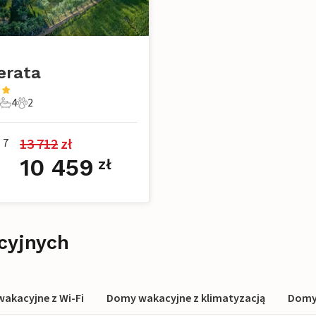
erata
4
2
ie
ypialnie
4 Łazienki
2 Zwierzęta domowe
13 712
 zł
7
10 459
zł
cyjnych
akacyjne z Wi-Fi
Domy wakacyjne z klimatyzacją
Domy