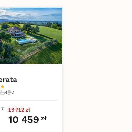
erata
4
2
ie
ypialnie
4 Łazienki
2 Zwierzęta domowe
13 712
 zł
7
10 459
zł