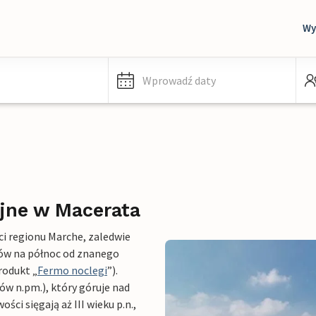
Wy
Wprowadź daty
jne w Macerata
i regionu Marche, zaledwie
rów na północ od znanego
rodukt „
Fermo noclegi
”).
w n.pm.), który góruje nad
ości sięgają aż III wieku p.n.,