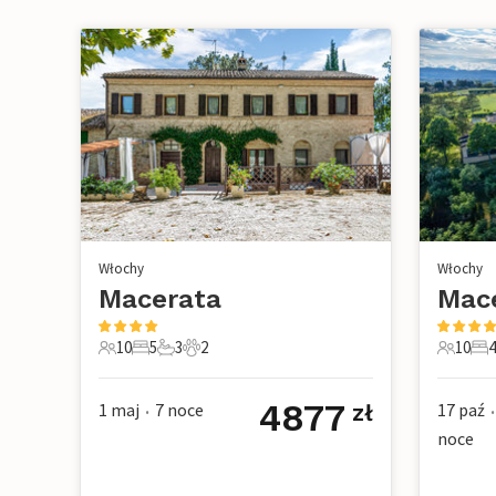
Włochy
Włochy
Macerata
Mac
10
5
3
2
10
4
10 Goście
5 Sypialnie
3 Łazienki
2 Zwierzęta domowe
10 Gośc
4 S
4877
1 maj
7
noce
17 paź
zł
•
•
noce