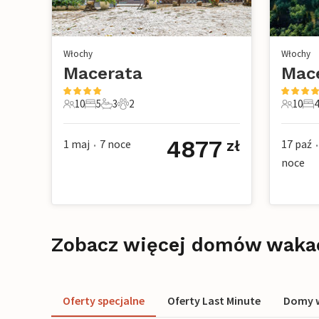
Włochy
Włochy
Macerata
Mac
10
5
3
2
10
4
10 Goście
5 Sypialnie
3 Łazienki
2 Zwierzęta domowe
10 Gośc
4 S
4877
1 maj
7
noce
17 paź
zł
•
•
noce
Zobacz więcej domów waka
Oferty specjalne
Oferty Last Minute
Domy w