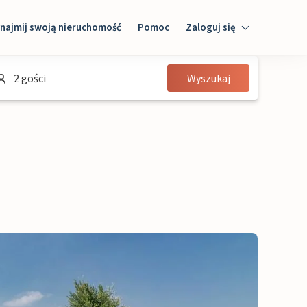
najmij swoją nieruchomość
Pomoc
Zaloguj się
Zaloguj się
2 gości
Wyszukaj
Gość
Właściciel domu