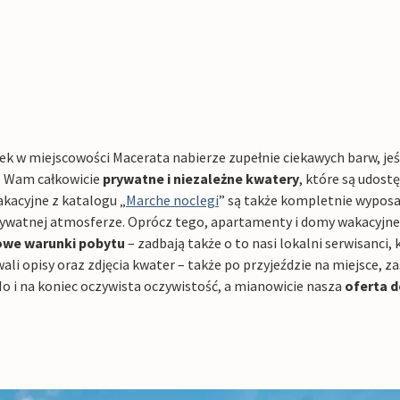
k w miejscowości Macerata nabierze zupełnie ciekawych barw, jeśl
 Wam całkowicie
prywatne i niezależne kwatery
, które są udost
akacyjne z katalogu „
Marche noclegi
” są także kompletnie wypos
rywatnej atmosferze. Oprócz tego, apartamenty i domy wakacyj
we warunki pobytu
– zadbają także o to nasi lokalni serwisanci
li opisy oraz zdjęcia kwater – także po przyjeździe na miejsce, za
No i na koniec oczywista oczywistość, a mianowicie nasza
oferta
d