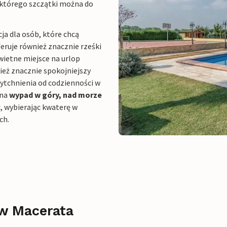
 którego szczątki można do
a dla osób, które chcą
feruje również znacznie rześki
wietne miejsce na urlop
nież znacznie spokojniejszy
wytchnienia od codzienności w
 na
wypad w góry, nad morze
, wybierając kwaterę w
ch.
w Macerata