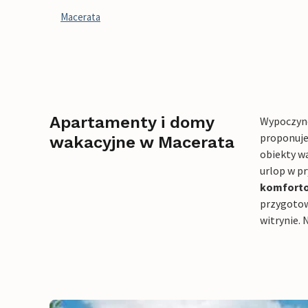
Macerata
Apartamenty i domy
Wypoczyne
proponuje
wakacyjne w Macerata
obiekty w
urlop w p
komforto
przygotowa
witrynie. 