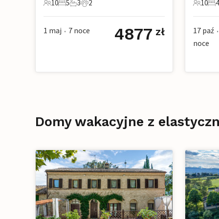
10
5
3
2
10
4
10 Goście
5 Sypialnie
3 Łazienki
2 Zwierzęta domowe
10 Gośc
4 S
4877
1 maj
7
noce
17 paź
zł
•
•
noce
Domy wakacyjne z elastyczn