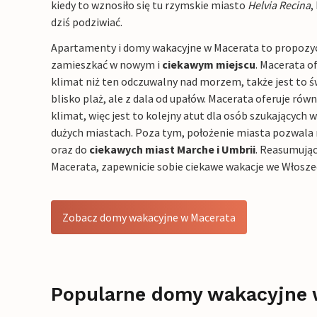
kiedy to wznosiło się tu rzymskie miasto
Helvia Recina
,
dziś podziwiać.
Apartamenty i domy wakacyjne w Macerata to propozycj
zamieszkać w nowym i
ciekawym miejscu
. Macerata o
klimat niż ten odczuwalny nad morzem, także jest to ś
blisko plaż, ale z dala od upałów. Macerata oferuje rów
klimat, więc jest to kolejny atut dla osób szukających 
dużych miastach. Poza tym, położenie miasta pozwala
oraz do
ciekawych miast Marche i Umbrii
. Reasumując
Macerata, zapewnicie sobie ciekawe wakacje we Włosze
Zobacz domy wakacyjne w Macerata
Popularne domy wakacyjne 