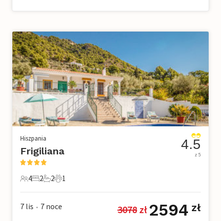
Hiszpania
4.5
Frigiliana
z 5
4
2
2
1
4 Goście
2 Sypialnie
2 Łazienki
1 Zwierzę domowe
2594
7 lis
7
noce
zł
3078
 zł
•