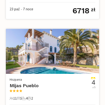
6718
23 paź
7
noce
zł
•
Hiszpania
4
Mijas Pueblo
z 5
11
5
4
2
11 Goście
5 Sypialnie
4 Łazienki
2 Zwierzęta domowe