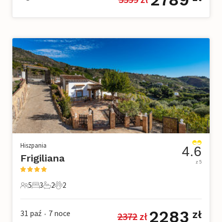
Hiszpania
4.6
Frigiliana
z 5
5
3
2
2
5 Goście
3 Sypialnie
2 Łazienki
2 Zwierzęta domowe
2283
31 paź
7
noce
zł
2372
 zł
•