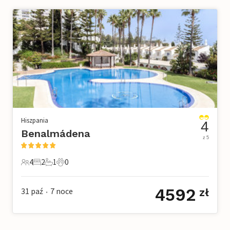
Hiszpania
4
Benalmádena
z 5
4
2
1
0
4 Goście
2 Sypialnie
1 Łazienka
0 Zwierzęta domowe
4592
31 paź
7
noce
zł
•