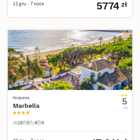
5774
12 gru
7
noce
zł
•
Hiszpania
5
Marbella
z 5
10
5
4
0
10 Goście
5 Sypialnie
4 Łazienki
0 Zwierzęta domowe