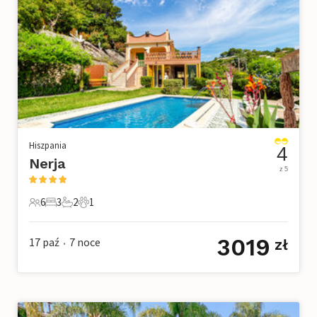
Hiszpania
4
Nerja
z 5
6
3
2
1
6 Goście
3 Sypialnie
2 Łazienki
1 Zwierzę domowe
3019
17 paź
7
noce
zł
•