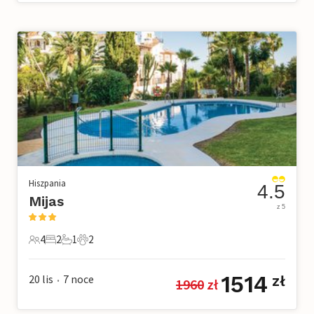
Hiszpania
4.5
Mijas
z 5
4
2
1
2
4 Goście
2 Sypialnie
1 Łazienka
2 Zwierzęta domowe
1514
20 lis
7
noce
zł
1960
 zł
•