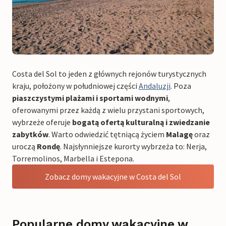
Costa del Sol to jeden z głównych rejonów turystycznych
kraju, położony w południowej części
Andaluzji
. Poza
piaszczystymi plażami i sportami wodnymi
,
oferowanymi przez każdą z wielu przystani sportowych,
wybrzeże oferuje
bogatą ofertą kulturalną i zwiedzanie
zabytków
. Warto odwiedzić tętniącą życiem
Malagę
oraz
uroczą
Rondę
. Najsłynniejsze kurorty wybrzeża to: Nerja,
Torremolinos, Marbella i Estepona.
Zobacz domy wakacyjne w Costa del Sol
Popularne domy wakacyjne w