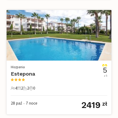
Hiszpania
5
Estepona
z 5
4
2
2
0
4 Goście
2 Sypialnie
2 Łazienki
0 Zwierzęta domowe
2419
28 paź
7
noce
zł
•