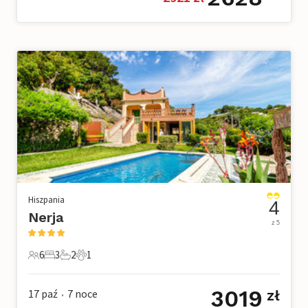
Hiszpania
4
Nerja
z 5
6
3
2
1
6 Goście
3 Sypialnie
2 Łazienki
1 Zwierzę domowe
3019
17 paź
7
noce
zł
•