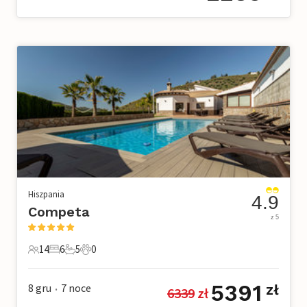
Hiszpania
4.9
Competa
z 5
14
6
5
0
14 Goście
6 Sypialnie
5 Łazienki
0 Zwierzęta domowe
5391
8 gru
7
noce
zł
6339
 zł
•