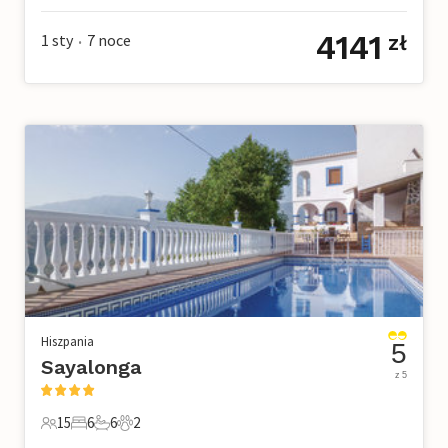
4141
1 sty
7
noce
zł
•
Hiszpania
5
Sayalonga
z 5
15
6
6
2
15 Goście
6 Sypialnie
6 Łazienki
2 Zwierzęta domowe