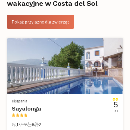
wakacyjne w Costa del Sol
Pokaż przyjazne dla zwierząt
Hiszpania
5
Sayalonga
z 5
15
6
6
2
15 Goście
6 Sypialnie
6 Łazienki
2 Zwierzęta domowe