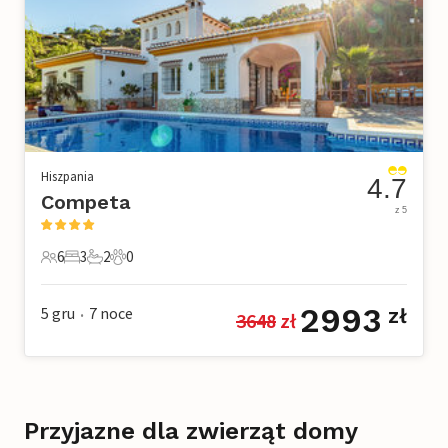
Hiszpania
4.7
Competa
z 5
6
3
2
0
6 Goście
3 Sypialnie
2 Łazienki
0 Zwierzęta domowe
2993
5 gru
7
noce
zł
3648
 zł
•
Przyjazne dla zwierząt domy