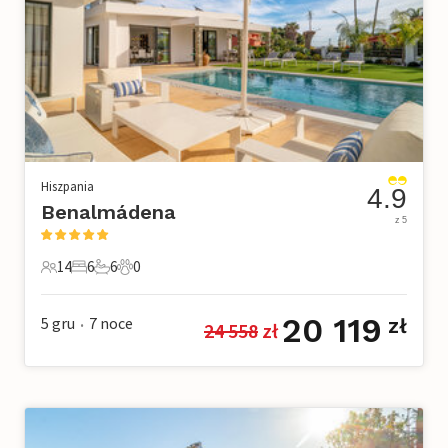
Hiszpania
4.9
Benalmádena
z 5
14
6
6
0
14 Goście
6 Sypialnie
6 Łazienki
0 Zwierzęta domowe
20 119
5 gru
7
noce
zł
24 558
 zł
•