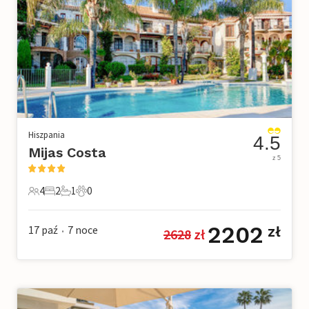
Hiszpania
4.5
Mijas Costa
z 5
4
2
1
0
4 Goście
2 Sypialnie
1 Łazienka
0 Zwierzęta domowe
2202
17 paź
7
noce
zł
2628
 zł
•