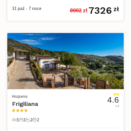
7326
31 paź
7
noce
zł
8002
 zł
•
Hiszpania
4.6
Frigiliana
z 5
5
3
2
2
5 Goście
3 Sypialnie
2 Łazienki
2 Zwierzęta domowe