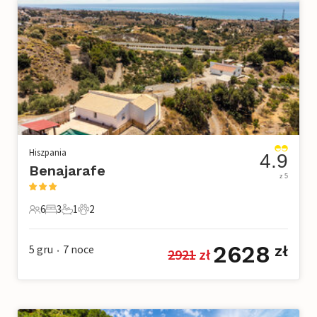
Hiszpania
4.9
Benajarafe
z 5
6
3
1
2
6 Goście
3 Sypialnie
1 Łazienka
2 Zwierzęta domowe
2628
5 gru
7
noce
zł
2921
 zł
•