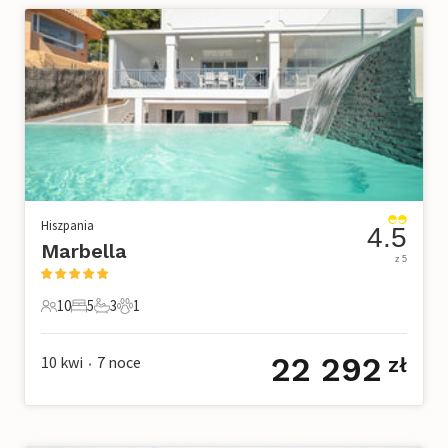
Hiszpania
4.5
Marbella
z 5
10
5
3
1
10 Goście
5 Sypialnie
3 Łazienki
1 Zwierzę domowe
22 292
10 kwi
7
noce
zł
•