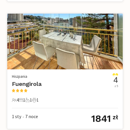
Hiszpania
4
Fuengirola
z 5
4
1
1
1
4 Goście
1 Sypialnia
1 Łazienka
1 Zwierzę domowe
1841
1 sty
7
noce
zł
•