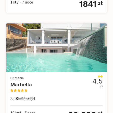
1841
1 sty
7
noce
zł
•
Hiszpania
4.5
Marbella
z 5
10
5
3
1
10 Goście
5 Sypialnie
3 Łazienki
1 Zwierzę domowe
10 kwi
7
noce