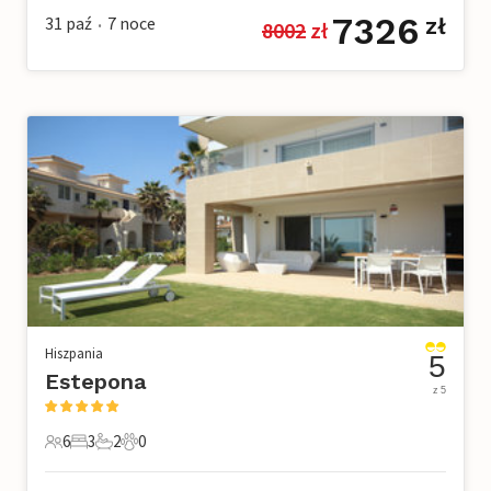
7326
31 paź
7
noce
zł
8002
 zł
•
Hiszpania
5
Estepona
z 5
6
3
2
0
6 Goście
3 Sypialnie
2 Łazienki
0 Zwierzęta domowe