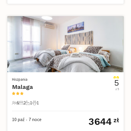
Hiszpania
5
Malaga
z 5
6
2
1
1
6 Goście
2 Sypialnie
1 Łazienka
1 Zwierzę domowe
3644
10 paź
7
noce
zł
•