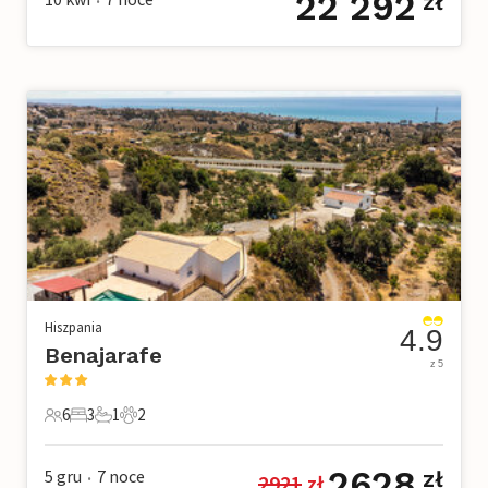
22 292
zł
•
Hiszpania
4.9
Benajarafe
z 5
6
3
1
2
6 Goście
3 Sypialnie
1 Łazienka
2 Zwierzęta domowe
2628
5 gru
7
noce
zł
2921
 zł
•