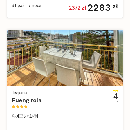
2283
31 paź
7
noce
zł
2372
 zł
•
Hiszpania
4
Fuengirola
z 5
4
1
1
1
4 Goście
1 Sypialnia
1 Łazienka
1 Zwierzę domowe