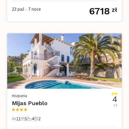
6718
23 paź
7
noce
zł
•
Hiszpania
4
Mijas Pueblo
z 5
11
5
4
2
11 Goście
5 Sypialnie
4 Łazienki
2 Zwierzęta domowe