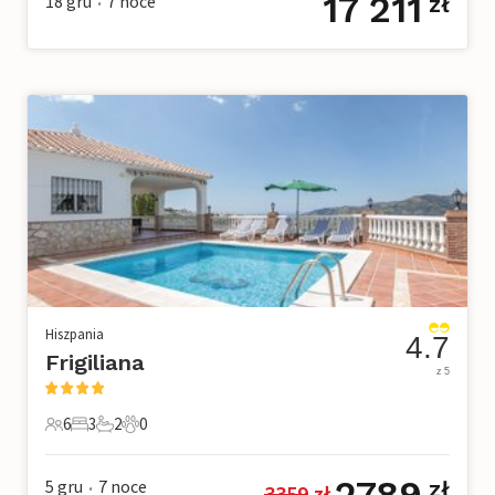
17 211
18 gru
7
noce
zł
•
Hiszpania
4.7
Frigiliana
z 5
6
3
2
0
6 Goście
3 Sypialnie
2 Łazienki
0 Zwierzęta domowe
2789
5 gru
7
noce
zł
3359
 zł
•