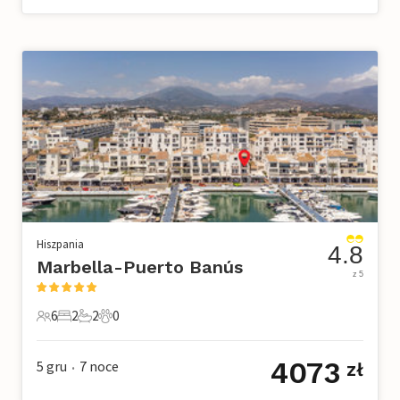
Hiszpania
4.8
Marbella-Puerto Banús
z 5
6
2
2
0
6 Goście
2 Sypialnie
2 Łazienki
0 Zwierzęta domowe
4073
5 gru
7
noce
zł
•