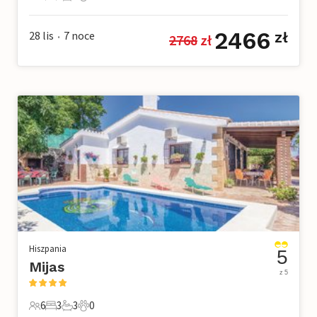
6 Goście
2 Sypialnie
2 Łazienki
0 Zwierzęta domowe
2466
28 lis
7
noce
zł
2768
 zł
•
Hiszpania
5
Mijas
z 5
6
3
3
0
6 Goście
3 Sypialnie
3 Łazienki
0 Zwierzęta domowe