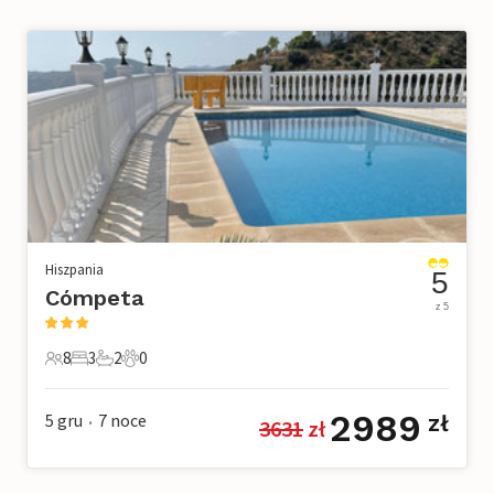
Hiszpania
5
Cómpeta
z 5
8
3
2
0
8 Goście
3 Sypialnie
2 Łazienki
0 Zwierzęta domowe
2989
5 gru
7
noce
zł
3631
 zł
•