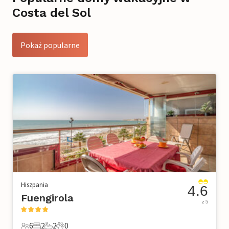
Costa del Sol
Pokaż popularne
Hiszpania
4.6
Fuengirola
z 5
6
2
2
0