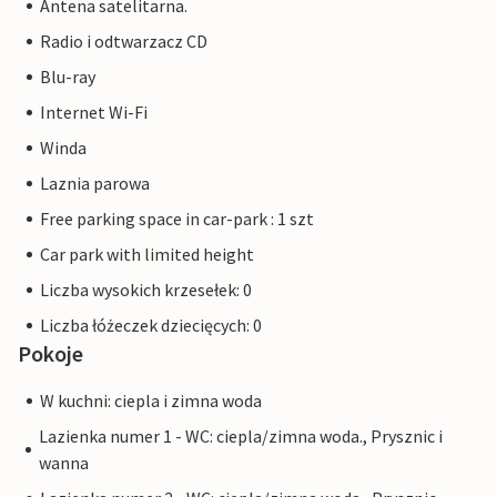
Antena satelitarna.
100% identyczne. Sąsiednie mieszkania: DTR233-238.
Radio i odtwarzacz CD
Blu-ray
Internet Wi-Fi
Winda
Laznia parowa
Free parking space in car-park : 1 szt
Car park with limited height
Liczba wysokich krzesełek: 0
Liczba łóżeczek dziecięcych: 0
Pokoje
W kuchni: ciepla i zimna woda
Lazienka numer 1 - WC: ciepla/zimna woda., Prysznic i
wanna