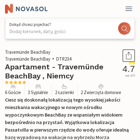
Dokąd chcesz pojechać?
Dodaj kierunek, daty, gości
1 / 31
Travemünde BeachBay
Travemünde BeachBay
DTR234
Apartament - Travemünde
4.7
BeachBay , Niemcy
out of 5
6 Goście
3 Sypialnie
2 Łazienki
2 Zwierzęta domowe
Ciesz się doskonałą lokalizacją tego wysokiej jakości
mieszkania wakacyjnego w nowym ośrodku
wypoczynkowym BeachBay ze wspaniałym widokiem
bezpośrednio na przystań. Wyjątkowa lokalizacja
Passatvilla w pierwszym rzędzie do wody oferuje idealną
bazę wypadową na wakacje na wybrzeżu Morza