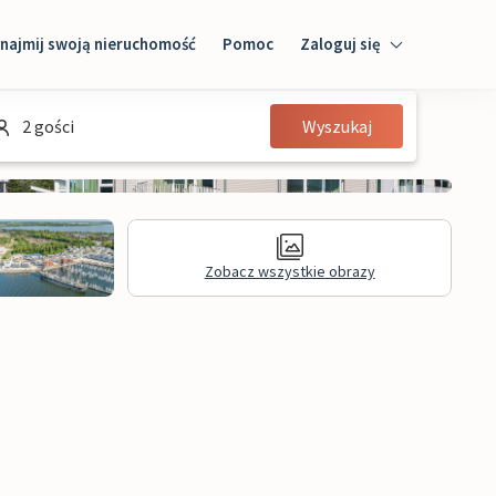
najmij swoją nieruchomość
Pomoc
Zaloguj się
Zaloguj się
2 gości
Wyszukaj
Gość
Właściciel domu
Zobacz wszystkie obrazy
Recenzje