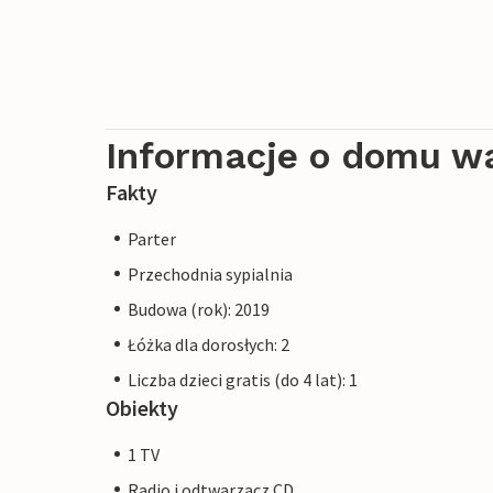
Priwall to około trzykilometrowy półwy
wschodniej części Szlezwiku-Holsztynu, 
plaży, pływanie, sporty wodne i przygo
Informacje o domu w
Zdjęcia mieszkań są przykładami zakwat
Fakty
nie identyczne. Wyposażenie apartamentu
Parter
Inne mieszkania w tej willi na wydmie: 
Przechodnia sypialnia
Budowa (rok): 2019
Łóżka dla dorosłych: 2
Liczba dzieci gratis (do 4 lat): 1
Obiekty
1 TV
Radio i odtwarzacz CD