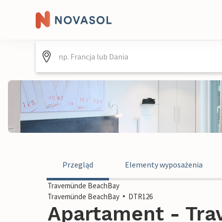
Przegląd
Elementy wyposażenia
Travemünde BeachBay
Travemünde BeachBay
DTR126
Apartament - Tr