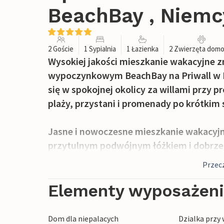
BeachBay , Niemc
2 Goście
1 Sypialnia
1 Łazienka
2 Zwierzęta dom
Wysokiej jakości mieszkanie wakacyjne z
wypoczynkowym BeachBay na Priwall w L
się w spokojnej okolicy za willami przy 
plaży, przystani i promenady po krótkim 
Jasne i nowoczesne mieszkanie wakacyjne
przytulnym podwójnym łóżkiem i dobrz
miejsca można wyjść na mały, prywatny t
Przecz
wydmy i świeże morskie powietrze.
Elementy wyposażen
W apartamencie znajduje się również no
Ray, telewizorem z płaskim ekranem i 
Dom dla niepalacych
Dzialka przy