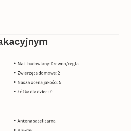
sep między Morzem Bałtyckim a rzeką Trave we
który od 1226 roku należy do Lubeki. Zabawa na
da tuż za progiem domu wakacyjnego.
akacyjnym
erowania. Wyposażenie jest porównywalne, ale
 może się różnić.
Mat. budowlany: Drewno/cegla.
DTR123-132
Zwierzęta domowe: 2
Nasza ocena jakości: 5
Łóżka dla dzieci: 0
Antena satelitarna.
Blu-ray