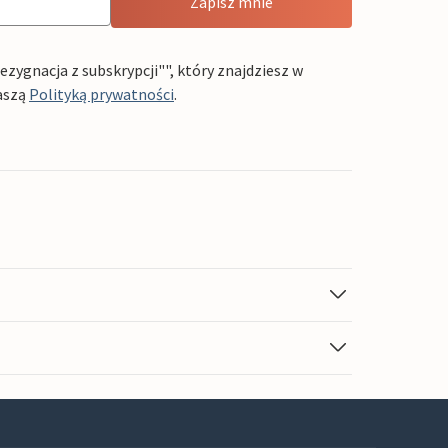
Zapisz mnie
ygnacja z subskrypcji"", który znajdziesz w
aszą
Polityką prywatności
.