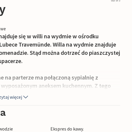
out of 5
y
owe
najduje się w willi na wydmie w ośrodku
ubece Travemünde. Willa na wydmie znajduje
promenadzie. Stąd można dotrzeć do piaszczystej
spacerze.
 na parterze ma połączoną sypialnię z
e wyposażonym aneksem kuchennym. Z tego
aras. Roztacza się z niego wspaniały widok na
ytaj więcej
ia
woczesny system rozrywki z odtwarzaczem Blu-
systemem muzycznym z MP3. Miłośnicy kawy
 wodzie
Ekspres do kawy.