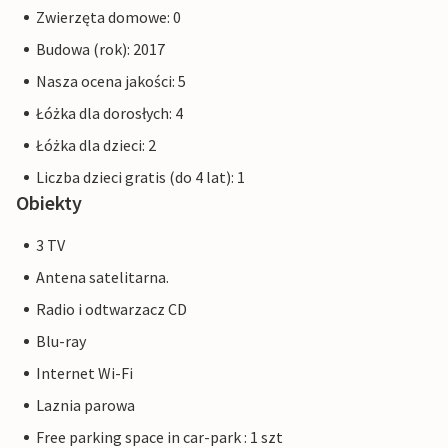
rodziny dostępne są również place zabaw, wypożyczalnia
Zwierzęta domowe: 0
rowerów, Ostseestation (akwarium i wystawa Morza
Budowa (rok): 2017
Bałtyckiego) oraz statek-muzeum Passat.
Nasza ocena jakości: 5
Priwall to około trzykilometrowy półwysep między
Łóżka dla dorosłych: 4
Morzem Bałtyckim a rzeką Trave we wschodniej części
Łóżka dla dzieci: 2
Szlezwiku-Holsztynu, który od 1226 roku należy do Lubeki.
Zabawa na plaży, pływanie, sporty wodne i przygoda tuż
Liczba dzieci gratis (do 4 lat): 1
za progiem domu wakacyjnego.
Obiekty
3 TV
Zdjęcia mieszkań są przykładami zakwaterowania.
Wyposażenie jest porównywalne, ale niekoniecznie w 100%
Antena satelitarna.
identyczne.
Radio i odtwarzacz CD
Blu-ray
Inne mieszkania w tej willi na wydmie: DTR093-097.
Internet Wi-Fi
Laznia parowa
Free parking space in car-park : 1 szt