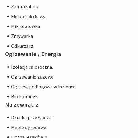
Zamrazalnik
Ekspres do kawy.
Mikrofalowka
Zmywarka
Odkurzacz.
Ogrzewanie / Energia
Izolacja caloroczna.
Ogrzewanie gazowe
Ogrzew. podlogowe w lazience
Bio kominek
Na zewnątrz
Dzialka przy wodzie
Meble ogrodowe.
Liczba leżaków: 0