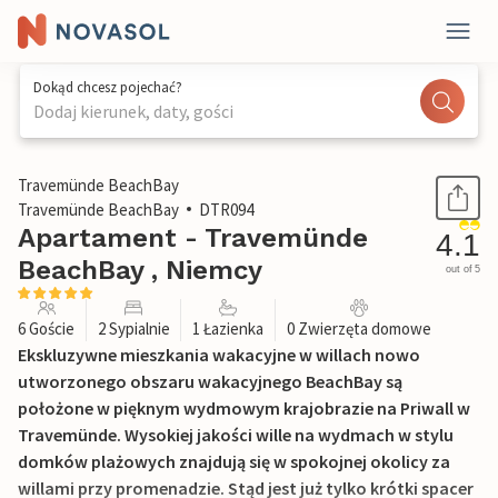
Dokąd chcesz pojechać?
Dodaj kierunek, daty, gości
1 / 32
Travemünde BeachBay
Travemünde BeachBay
DTR094
Apartament - Travemünde
4.1
BeachBay , Niemcy
out of 5
6 Goście
2 Sypialnie
1 Łazienka
0 Zwierzęta domowe
Ekskluzywne mieszkania wakacyjne w willach nowo
utworzonego obszaru wakacyjnego BeachBay są
położone w pięknym wydmowym krajobrazie na Priwall w
Travemünde. Wysokiej jakości wille na wydmach w stylu
domków plażowych znajdują się w spokojnej okolicy za
willami przy promenadzie. Stąd jest już tylko krótki spacer