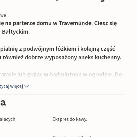
owe
ię na parterze domu w Travemünde. Ciesz się
m Bałtyckim.
ialnię z podwójnym łóżkiem i kolejną część
ę tu również dobrze wyposażony aneks kuchenny.
rasie lub grając w badmintona w ogrodzie. Do
dowe. Zaledwie kilka minut jazdy samochodem
ytaj więcej
orzem Bałtyckim, na której czeka leżak ze
ia
właściciela na głównej plaży na tydzień (ok.
alacych
Ekspres do kawy.