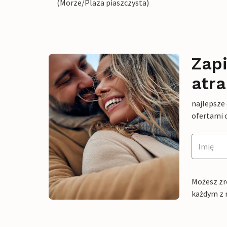
(Morze/Plaza piaszczysta)
Zapi
atra
najlepsze
ofertami 
Możesz zr
każdym z 