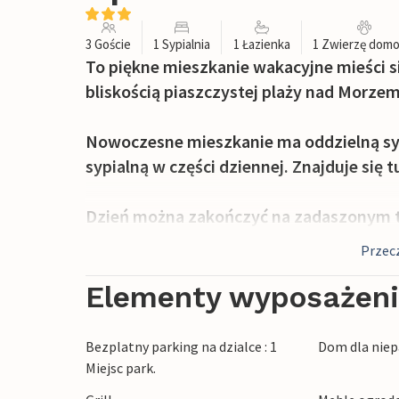
3 Goście
1 Sypialnia
1 Łazienka
1 Zwierzę dom
To piękne mieszkanie wakacyjne mieści s
bliskością piaszczystej plaży nad Morze
Nowoczesne mieszkanie ma oddzielną syp
sypialną w części dziennej. Znajduje si
Dzień można zakończyć na zadaszonym ta
dyspozycji Gości jest grill i meble ogro
Przecz
dzieli obiekt od piaszczystej plaży nad M
zniżką.
Elementy wyposażen
Leżak można wypożyczyć bezpośrednio od 
Bezplatny parking na dzialce : 1
Dom dla niep
50/tydzień).
Miejsc park.