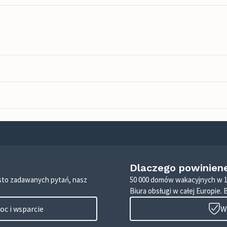
Dlaczego powinien
zęsto zadawanych pytań, nasz
50 000 domów wakacyjnych w 1
Biura obsługi w całej Europie. 
c i wsparcie
W