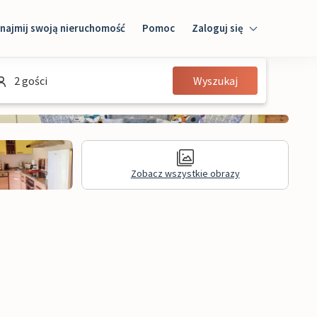
najmij swoją nieruchomość
Pomoc
Zaloguj się
Zaloguj się
2 gości
Wyszukaj
Gość
Właściciel domu
Zobacz wszystkie obrazy