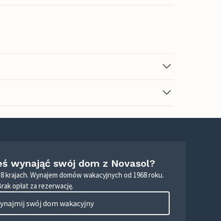
eś wynająć swój dom z Novasol?
8 krajach. Wynajem domów wakacyjnych od 1968 roku.
Brak opłat za rezerwację.
ynajmij swój dom wakacyjny