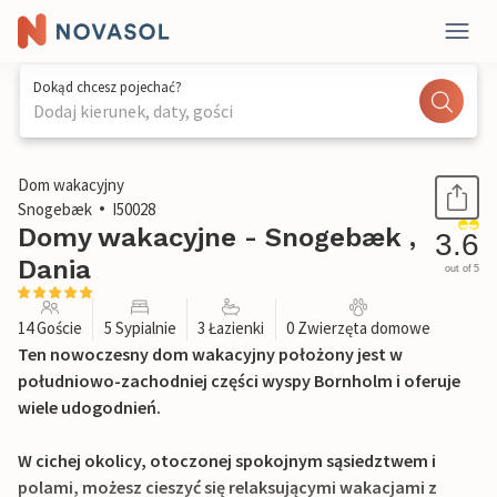
Dokąd chcesz pojechać?
Dodaj kierunek, daty, gości
1 / 33
Dom wakacyjny
Snogebæk
I50028
Domy wakacyjne - Snogebæk ,
3.6
Dania
out of 5
14 Goście
5 Sypialnie
3 Łazienki
0 Zwierzęta domowe
Ten nowoczesny dom wakacyjny położony jest w
południowo-zachodniej części wyspy Bornholm i oferuje
wiele udogodnień.
W cichej okolicy, otoczonej spokojnym sąsiedztwem i
polami, możesz cieszyć się relaksującymi wakacjami z