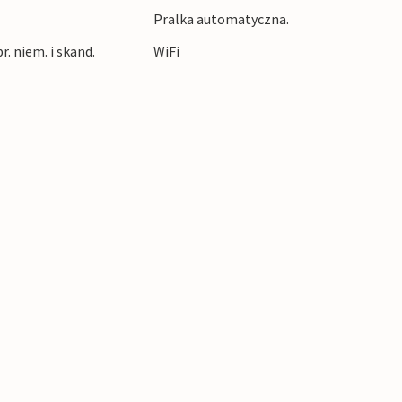
Pralka automatyczna.
r. niem. i skand.
WiFi