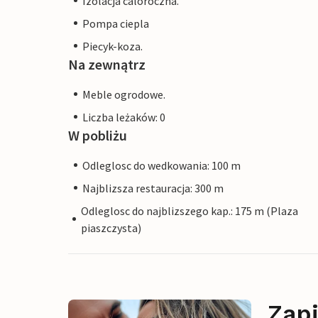
Izolacja caloroczna.
Pompa ciepla
Piecyk-koza.
Na zewnątrz
Meble ogrodowe.
Liczba leżaków: 0
W pobliżu
Odleglosc do wedkowania: 100 m
Najblizsza restauracja: 300 m
Odleglosc do najblizszego kap.: 175 m (Plaza
piaszczysta)
Zapi