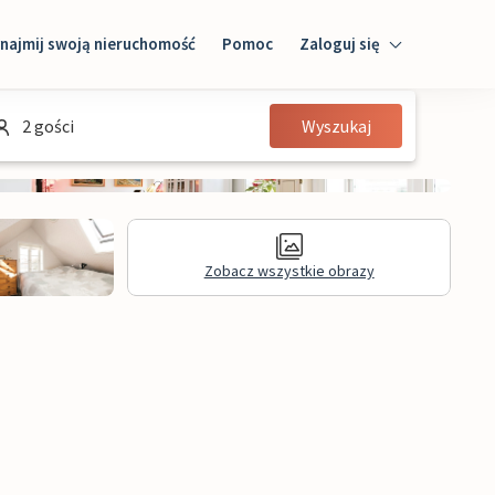
najmij swoją nieruchomość
Pomoc
Zaloguj się
Zaloguj się
2 gości
Wyszukaj
Gość
Właściciel domu
Zobacz wszystkie obrazy
Recenzje