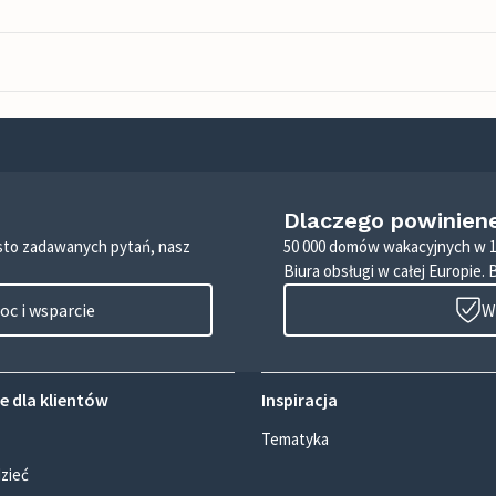
Dlaczego powinien
zęsto zadawanych pytań, nasz
50 000 domów wakacyjnych w 1
Biura obsługi w całej Europie. 
c i wsparcie
W
e dla klientów
Inspiracja
Tematyka
zieć