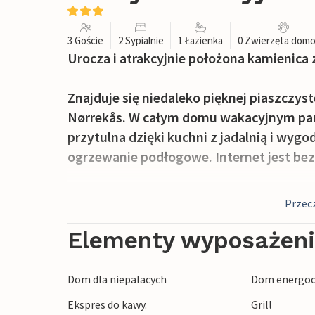
3 Goście
2 Sypialnie
1 Łazienka
0 Zwierzęta dom
Urocza i atrakcyjnie położona kamienica
Znajduje się niedaleko pięknej piaszczyst
Nørrekås. W całym domu wakacyjnym panu
przytulna dzięki kuchni z jadalnią i wy
ogrzewanie podłogowe. Internet jest bezp
Bliskość morza i przystani jest absolutn
Przecz
można stąd dojść na plażę. Ten zadbany 
wszystkiego i niedaleko dobrych sklepów
Elementy wyposażen
Dom dla niepalacych
Dom energoo
Ekspres do kawy.
Grill