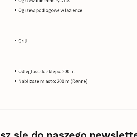
Ogrzewanie elektryczne.
Ogrzew. podlogowe w lazience
Grill
Odleglosc do sklepu: 200 m
Nablizsze miasto: 200 m (Rønne)
sz się do naszego newslett