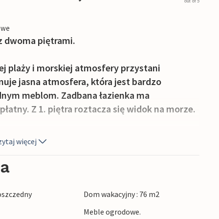
out of 5
owe
 z dwoma piętrami.
ej plaży i morskiej atmosfery przystani
je jasna atmosfera, która jest bardzo
godnym meblom. Zadbana łazienka ma
łatny. Z 1. piętra roztacza się widok na morze.
ym plusem tej kamienicy. Uzbrojony w ręcznik
ytaj więcej
dom wakacyjny znajduje się w pobliżu
, kawiarni, restauracji i muzeów w Rønne.
ia
szczedny
Dom wakacyjny : 76 m2
Meble ogrodowe.