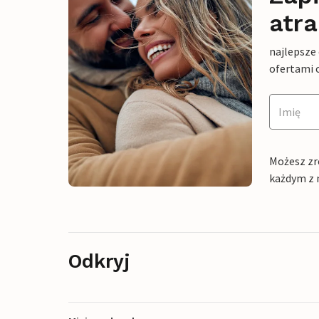
atra
najlepsze
ofertami 
Możesz zr
każdym z 
Odkryj