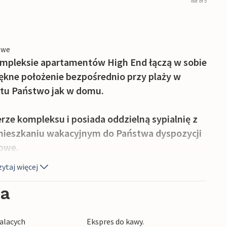
out of 5
owe
mpleksie apartamentów High End łączą w sobie
iękne położenie bezpośrednio przy plaży w
 tu Państwo jak w domu.
rze kompleksu i posiada oddzielną sypialnię z
eszkaniu wakacyjnym do Państwa dyspozycji
gowe.
ytaj więcej
rzy przytulnym świetle kominka na bioetanol.
arzaczem Blu-Ray, systemem muzycznym z
ia
zorami z płaskim ekranem zapewnia
j znajduje się również rozkładana sofa, która
alacych
Ekspres do kawy.