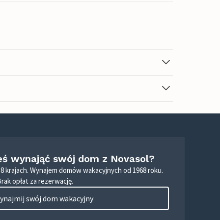
eś wynająć swój dom z Novasol?
8 krajach. Wynajem domów wakacyjnych od 1968 roku.
Brak opłat za rezerwację.
ynajmij swój dom wakacyjny