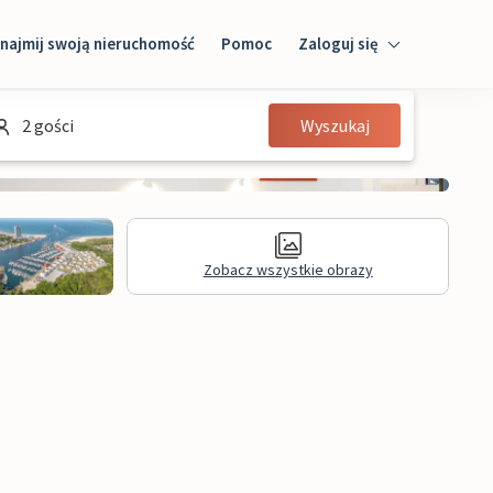
najmij swoją nieruchomość
Pomoc
Zaloguj się
Zaloguj się
2 gości
Wyszukaj
Gość
Właściciel domu
Zobacz wszystkie obrazy
Recenzje