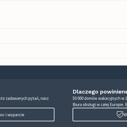
Dlaczego powinien
zęsto zadawanych pytań, nasz
50 000 domów wakacyjnych w 1
Biura obsługi w całej Europie. 
c i wsparcie
W