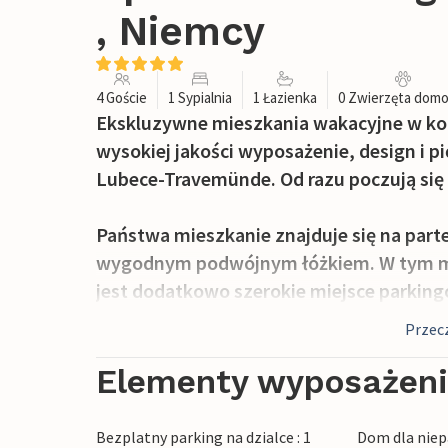
, Niemcy
4 Goście
1 Sypialnia
1 Łazienka
0 Zwierzęta dom
Ekskluzywne mieszkania wakacyjne w ko
wysokiej jakości wyposażenie, design i p
Lubece-Travemünde. Od razu poczują się
Państwa mieszkanie znajduje się na parte
wygodnym podwójnym łóżkiem. W tym mi
jest dodatkowo szerokie miejsce parkin
Przecz
W części dziennej możesz się rozgościć p
Nowoczesny system rozrywkowy z odtw
Elementy wyposażen
możliwością podłączenia MP3 i 2 telewi
wystarczającą rozrywkę. W części dzienne
Bezplatny parking na dzialce : 1
Dom dla niep