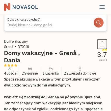
Dokąd chcesz pojechać?
Dodaj kierunek, daty, gości
1 / 25
Dom wakacyjny
Grenå
D70048
Domy wakacyjne - Grenå ,
3.7
Dania
out of 5
4 Goście
2 Sypialnie
1 Łazienka
2 Zwierzęta domowe
Spędź relaksujące wakacje w tym przytulnym i uroczym
dwupoziomowym domu wakacyjnym.
Wybierz się z rodziną do Grenaa na półwyspie Djursland.
Ten zachęcający dom wakacyjny jest idealnym miejscem
na odpoczynek od zgiełku codziennego życia i spędzenie